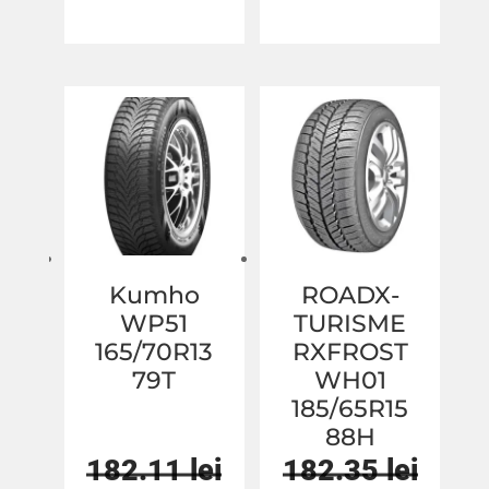
inițial
curent
inițial
cure
a
este:
a
este:
fost:
169.18 lei.
fost:
169.1
178.83 lei.
181.93 lei.
Kumho
ROADX-
WP51
TURISME
165/70R13
RXFROST
79T
WH01
185/65R15
88H
182.11
lei
182.35
lei