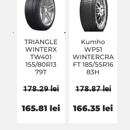
174.88 lei.
178.29 lei.
TRIANGLE
Kumho
WINTERX
WP51
TW401
WINTERCRA
155/80R13
FT 185/55R16
79T
83H
178.29
lei
178.87
lei
Prețul
Prețul
Prețul
Preț
165.81
lei
166.35
lei
inițial
curent
inițial
cure
a
este:
a
este