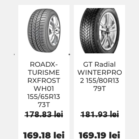
fost:
165.81 lei.
fost:
166.
178.29 lei.
178.87 lei.
ROADX-
GT Radial
TURISME
WINTERPRO
RXFROST
2 155/80R13
WH01
79T
155/65R13
73T
178.83
lei
181.93
lei
Prețul
Prețul
Prețul
Prețu
169.18
lei
169.19
lei