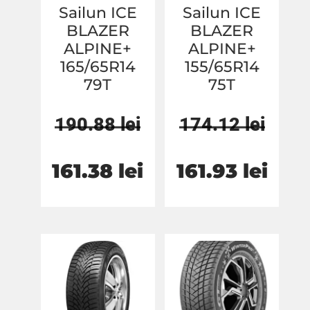
Sailun ICE
Sailun ICE
BLAZER
BLAZER
ALPINE+
ALPINE+
165/65R14
155/65R14
79T
75T
190.88
lei
174.12
lei
Prețul
Prețul
Prețul
Prețu
161.38
lei
161.93
lei
inițial
curent
inițial
cure
a
este:
a
este:
fost:
161.38 lei.
fost:
161.9
190.88 lei.
174.12 lei.