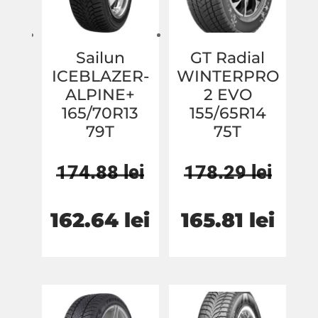
Sailun
GT Radial
ICEBLAZER-
WINTERPRO
ALPINE+
2 EVO
165/70R13
155/65R14
79T
75T
174.88
lei
178.29
lei
Prețul
Prețul
Prețul
Prețu
162.64
lei
165.81
lei
inițial
curent
inițial
cure
a
este:
a
este:
fost:
162.64 lei.
fost:
165.8