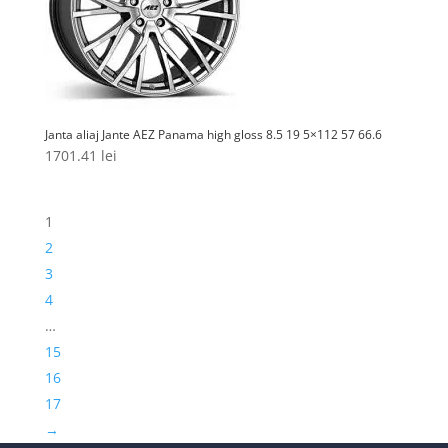
Janta aliaj Jante AEZ Panama high gloss 8.5 19 5×112 57 66.6
1701.41
lei
1
2
3
4
…
15
16
17
→