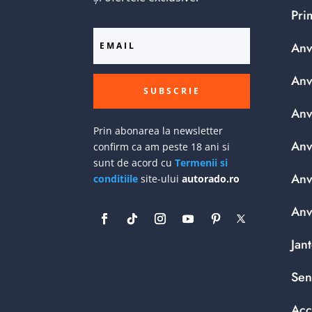
Pri
Anv
Anv
SUBSCRIE
Anv
Prin abonarea la newsletter
Anv
confirm ca am peste 18 ani si
sunt de acord cu
Termenii si
Anv
conditiile
site-ului
autorado.ro
Anv
Jan
Sen
Acc