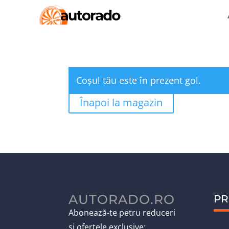
Coșul tău este în prezent gol.
Înapoi la magazin
AUTORADO.RO
PR
Abonează-te petru reduceri
și ofertele exclusive: