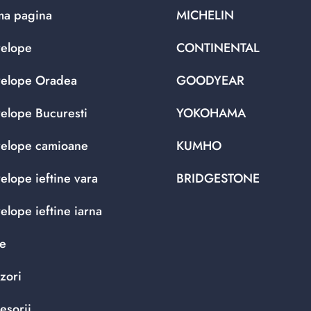
ma pagina
MICHELIN
elope
CONTINENTAL
elope Oradea
GOODYEAR
elope Bucuresti
YOKOHAMA
elope camioane
KUMHO
elope ieftine vara
BRIDGESTONE
elope ieftine iarna
te
zori
esorii