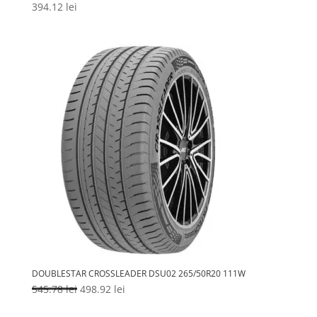
394.12
lei
DOUBLESTAR CROSSLEADER DSU02 265/50R20 111W
Prețul
Prețul
545.78
lei
498.92
lei
inițial
curent