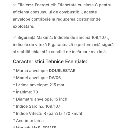
✅ Eficiență Energetică: Etichetate cu clasa C pentru
eficiența consumului de combustibil, aceste
anvelope contribuie la reducerea costurilor de
exploatare.
✅ Siguranță Maximă: Indicele de sarcină 109/107 și
indicele de viteză R garantează o performanță sigură
și stabilă chiar și în condiții de încărcare maximă.
Caracteristici Tehnice Esențiale:
* Marca anvelope:
DOUBLESTAR
* Model anvelope: DW06
* Lățime anvelope: 215 mm
* Înălțime: 70
* Diametru anvelope: 15 inch
* Indice Sarcină: 109/107
* Indice Viteză: R (până la 170 km/h)
* Anotimp: Iarna
* Marcaj: M+S, 3PMSF