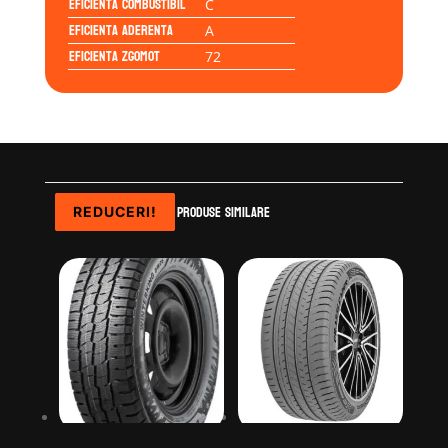
Eficienta Combustibil
C
Eficienta Aderenta
A
Eficienta Zgomot
72
Produse similare
REDUCERI!
REDUCERI!
REDUCERI!
REDUCERI!