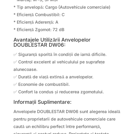
* Tip anvelopă: Cargo (Autovehicule comerciale)
* Eficiență Combustibil: C
* Eficiență Aderență: A
* Eficiență Zgomot: 72 dB
Avantajele Utilizării Anvelopelor
DOUBLESTAR DW06:
✅ Siguranță sporită în condiții de iarnă dificile.
✅ Control excelent al vehiculului pe suprafețe
alunecoase.
✅ Durată de viață extinsă a anvelopelor.
✅ Economie de combustibil.
✅ Confort la condus și reducerea zgomotului.
Informații Suplimentare:
Anvelopele DOUBLESTAR DW06 sunt alegerea ideală
pentru proprietarii de autovehicule comerciale care
caută un echilibru perfect între performanță,
siguranță și costuri reduse. Proiectate și testate