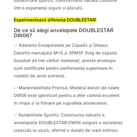
durabilitate sporită, transformând fiecare călătorie
într-o experiență sigură și plăcută.
Experimentează diferența DOUBLESTAR!
De ce să alegi anvelopele DOUBLESTAR
DW06?
✅ Aderență Excepțională pe Zăpadă și Gheață:
Datorită marcajului M+S și 3PMSF (fulg de zăpadă
încadrat de trei vârfuri montane), aceste anvelope
sunt certificate pentru performanțe superioare în
condiții de iarnă extremă.
✅ Manevrabilitate Precisă: Modelul benzii de rulare
DW06 este optimizat pentru a oferi control excelent
în viraje și la frânare pe suprafețe alunecoase.
✅ Durabilitate Sporită: Construcția robustă a
anvelopelor DOUBLESTAR DW06 asigură o rezistență
crescută la uzură, oferind o durată de viață extinsă.