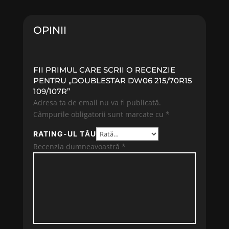
260.76 lei.
223.16 lei.
OPINII
FII PRIMUL CARE SCRII O RECENZIE
PENTRU „DOUBLESTAR DW06 215/70R15
109/107R”
Adresa ta de email nu va fi publicată.
Câmpurile obligatorii sunt marcate cu
*
RATING-UL TĂU
Recenzia dumneavoastră
*