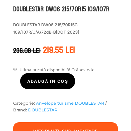
DOUBLESTAR DW06 215/70R15 109/107R
DOUBLESTAR DW06 215/70R15C
109/107R/C/A/72dB-B[DOT 2023]
Prețul
Prețul
219.55
lei
236.08
lei
inițial
curent
a
este:
fost:
219.55 lei.
236.08 lei.
🚨 Ultima bucată disponibilă! Grăbește-te!
ADAUGĂ ÎN COȘ
Cantitate
DOUBLESTAR
DW06
215/70R15
Categorie:
Anvelope turisme DOUBLESTAR
109/107R
Brand:
DOUBLESTAR