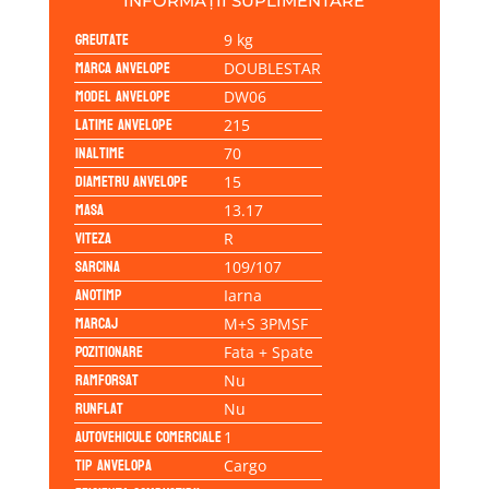
INFORMAȚII SUPLIMENTARE
Greutate
9 kg
Marca anvelope
DOUBLESTAR
Model anvelope
DW06
Latime anvelope
215
Inaltime
70
Diametru anvelope
15
Masa
13.17
Viteza
R
Sarcina
109/107
Anotimp
Iarna
Marcaj
M+S 3PMSF
Pozitionare
Fata + Spate
Ramforsat
Nu
Runflat
Nu
Autovehicule comerciale
1
Tip anvelopa
Cargo