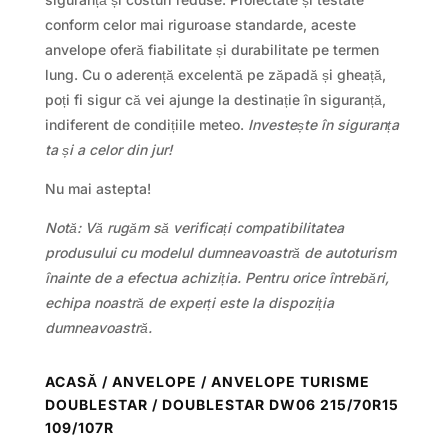
conform celor mai riguroase standarde, aceste
anvelope oferă fiabilitate și durabilitate pe termen
lung. Cu o aderență excelentă pe zăpadă și gheață,
poți fi sigur că vei ajunge la destinație în siguranță,
indiferent de condițiile meteo.
Investește în siguranța
ta și a celor din jur!
Nu mai astepta!
Notă: Vă rugăm să verificați compatibilitatea
produsului cu modelul dumneavoastră de autoturism
înainte de a efectua achiziția. Pentru orice întrebări,
echipa noastră de experți este la dispoziția
dumneavoastră.
ACASĂ
/
ANVELOPE
/
ANVELOPE TURISME
DOUBLESTAR
/ DOUBLESTAR DW06 215/70R15
109/107R