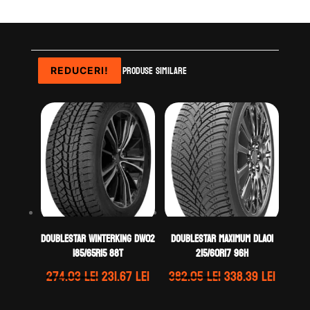
Produse similare
REDUCERI!
REDUCERI!
REDUCERI!
REDUCERI!
DOUBLESTAR WINTERKING DW02
DOUBLESTAR MAXIMUM DLA01
185/65R15 88T
215/60R17 96H
Prețul
Prețul
Prețul
Prețul
274.03
lei
231.67
lei
382.05
lei
338.39
lei
inițial
curent
inițial
curen