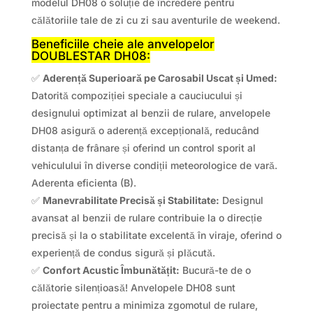
modelul DH08 o soluție de încredere pentru
călătoriile tale de zi cu zi sau aventurile de weekend.
Beneficiile cheie ale anvelopelor
DOUBLESTAR DH08:
✅
Aderență Superioară pe Carosabil Uscat și Umed:
Datorită compoziției speciale a cauciucului și
designului optimizat al benzii de rulare, anvelopele
DH08 asigură o aderență excepțională, reducând
distanța de frânare și oferind un control sporit al
vehiculului în diverse condiții meteorologice de vară.
Aderenta eficienta (B).
✅
Manevrabilitate Precisă și Stabilitate:
Designul
avansat al benzii de rulare contribuie la o direcție
precisă și la o stabilitate excelentă în viraje, oferind o
experiență de condus sigură și plăcută.
✅
Confort Acustic Îmbunătățit:
Bucură-te de o
călătorie silențioasă! Anvelopele DH08 sunt
proiectate pentru a minimiza zgomotul de rulare,