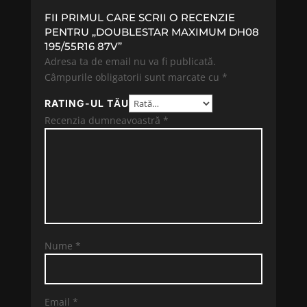
FII PRIMUL CARE SCRII O RECENZIE
PENTRU „DOUBLESTAR MAXIMUM DH08
195/55R16 87V”
Adresa ta de email nu va fi publicată.
Câmpurile obligatorii sunt marcate cu
*
RATING-UL TĂU
Recenzia dumneavoastră
*
Nume
*
Email
*