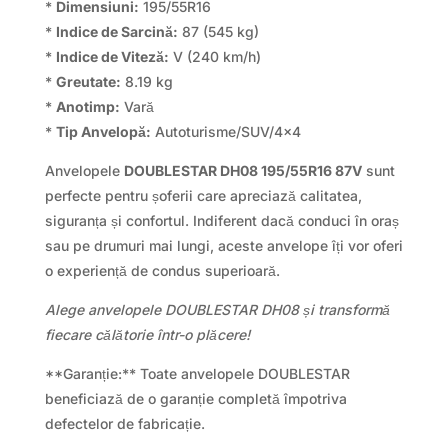
*
Dimensiuni:
195/55R16
*
Indice de Sarcină:
87 (545 kg)
*
Indice de Viteză:
V (240 km/h)
*
Greutate:
8.19 kg
*
Anotimp:
Vară
*
Tip Anvelopă:
Autoturisme/SUV/4×4
Anvelopele
DOUBLESTAR DH08 195/55R16 87V
sunt
perfecte pentru șoferii care apreciază calitatea,
siguranța și confortul. Indiferent dacă conduci în oraș
sau pe drumuri mai lungi, aceste anvelope îți vor oferi
o experiență de condus superioară.
Alege anvelopele DOUBLESTAR DH08 și transformă
fiecare călătorie într-o plăcere!
**Garanție:** Toate anvelopele DOUBLESTAR
beneficiază de o garanție completă împotriva
defectelor de fabricație.