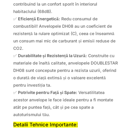
contribuind la un confort sporit în interiorul
habitaclului (68dB).
✅
Eficiență Energetică:
Redu consumul de
combustibil! Anvelopele DH08 au un coeficient de
rezistență la rulare optimizat (C), ceea ce înseamnă
un consum mai mic de carburant și emisii reduse de
CO2.
✅
Durabilitate și Rezistență la Uzură:
Construite cu
materiale de înaltă calitate, anvelopele DOUBLESTAR
DH08 sunt concepute pentru a rezista uzurii, oferind
o durată de viață extinsă și o valoare excelentă
pentru investiția ta.
✅
Potrivite pentru Față și Spate:
Versatilitatea
acestor anvelope le face ideale pentru a fi montate
atât pe puntea față, cât și pe cea spate a
autoturismului tău.
Detalii Tehnice Importante: