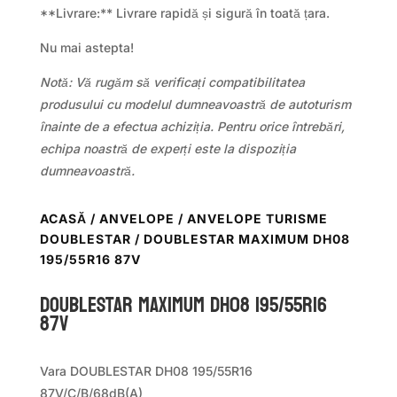
**Livrare:** Livrare rapidă și sigură în toată țara.
Nu mai astepta!
Notă: Vă rugăm să verificați compatibilitatea
produsului cu modelul dumneavoastră de autoturism
înainte de a efectua achiziția. Pentru orice întrebări,
echipa noastră de experți este la dispoziția
dumneavoastră.
ACASĂ
/
ANVELOPE
/
ANVELOPE TURISME
DOUBLESTAR
/ DOUBLESTAR MAXIMUM DH08
195/55R16 87V
DOUBLESTAR MAXIMUM DH08 195/55R16
87V
Vara DOUBLESTAR DH08 195/55R16
87V/C/B/68dB(A)