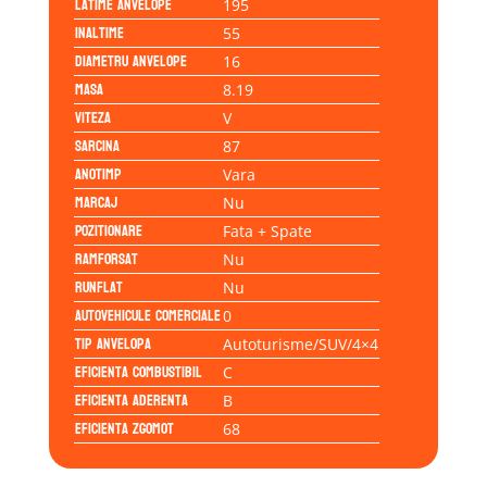
Latime anvelope
195
Inaltime
55
Diametru anvelope
16
Masa
8.19
Viteza
V
Sarcina
87
Anotimp
Vara
Marcaj
Nu
Pozitionare
Fata + Spate
Ramforsat
Nu
Runflat
Nu
Autovehicule comerciale
0
Tip anvelopa
Autoturisme/SUV/4×4
Eficienta Combustibil
C
Eficienta Aderenta
B
Eficienta Zgomot
68