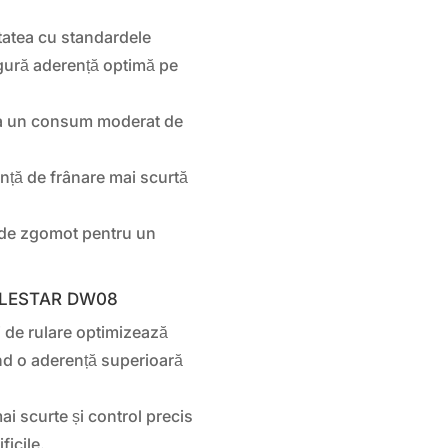
atea cu standardele
gură aderență optimă pe
la un consum moderat de
nță de frânare mai scurtă
 de zgomot pentru un
OUBLESTAR DW08
 de rulare optimizează
nd o aderență superioară
ai scurte și control precis
ficile.