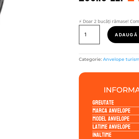
a
f
26
⚡ Doar 2 bucăți rămase! Co
Cantitate
DOUBLESTAR
ADAUGĂ 
DW08
205/55R16
91T
Categorie:
Anvelope turi
INFORMA
Greutate
Marca anvelope
Model anvelope
Latime anvelope
Inaltime