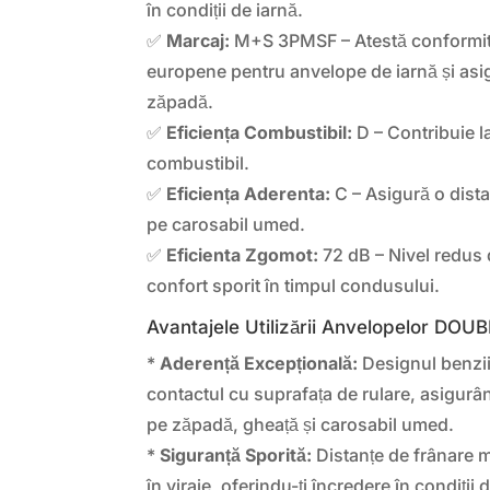
în condiții de iarnă.
✅
Marcaj:
M+S 3PMSF – Atestă conformit
europene pentru anvelope de iarnă și asi
zăpadă.
✅
Eficiența Combustibil:
D – Contribuie 
combustibil.
✅
Eficiența Aderenta:
C – Asigură o dista
pe carosabil umed.
✅
Eficienta Zgomot:
72 dB – Nivel redus
confort sporit în timpul condusului.
Avantajele Utilizării Anvelopelor D
*
Aderență Excepțională:
Designul benzii
contactul cu suprafața de rulare, asigurâ
pe zăpadă, gheață și carosabil umed.
*
Siguranță Sporită:
Distanțe de frânare m
în viraje, oferindu-ți încredere în condiții di