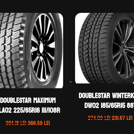
DOUBLESTAR WINTERK
DOUBLESTAR MAXIMUM
DW02 185/65R15 88
LA02 225/65R16 111/108R
Prețul
274.03
lei
231.67
lei
Prețul
Prețul
394.18
lei
366.59
lei
inițial
inițial
curent
a