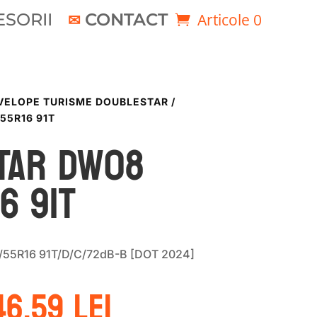
SORII
CONTACT
Articole 0
VELOPE TURISME DOUBLESTAR
/
55R16 91T
TAR DW08
6 91T
5R16 91T/D/C/72dB-B [DOT 2024]
rețul
Prețul
46.59
lei
ițial
curent