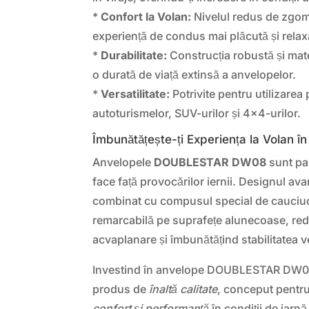
*
Confort la Volan:
Nivelul redus de zgomo
experiență de condus mai plăcută și relax
*
Durabilitate:
Construcția robustă și mate
o durată de viață extinsă a anvelopelor.
*
Versatilitate:
Potrivite pentru utilizarea 
autoturismelor, SUV-urilor și 4×4-urilor.
Îmbunătățește-ți Experiența la Volan în
Anvelopele
DOUBLESTAR DW08
sunt par
face față provocărilor iernii. Designul ava
combinat cu compusul special de cauciuc
remarcabilă pe suprafețe alunecoase, red
acvaplanare și îmbunătățind stabilitatea v
Investind în anvelope DOUBLESTAR DW08
produs de
înaltă calitate
, conceput pentru 
confort și performanță
în condiții de iarnă