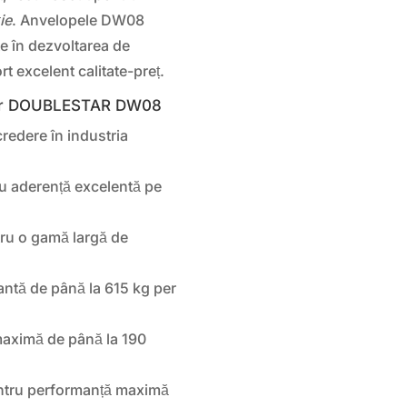
ție
. Anvelopele DW08
te în dezvoltarea de
t excelent calitate-preț.
pelor DOUBLESTAR DW08
dere în industria
u aderență excelentă pe
tru o gamă largă de
antă de până la 615 kg per
maximă de până la 190
entru performanță maximă