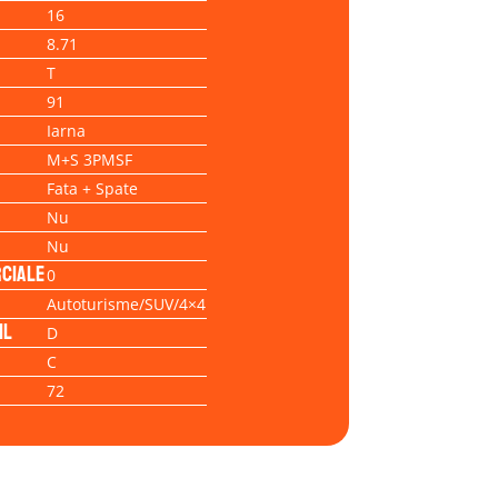
16
8.71
T
91
Iarna
M+S 3PMSF
Fata + Spate
Nu
Nu
ciale
0
Autoturisme/SUV/4×4
il
D
C
72