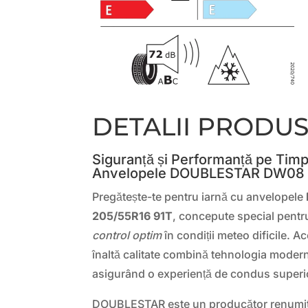
DETALII PRODU
Siguranță și Performanță pe Timp
Anvelopele DOUBLESTAR DW08
Pregătește-te pentru iarnă cu anvelopele
205/55R16 91T
, concepute special pentru
control optim
în condiții meteo dificile. 
înaltă calitate combină tehnologia modern
asigurând o experiență de condus superio
DOUBLESTAR este un producător renumit