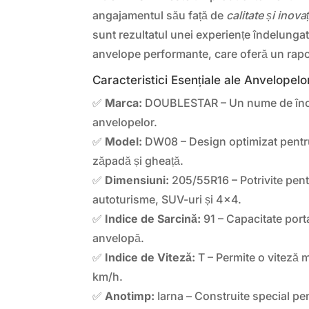
angajamentul său față de
calitate și inova
sunt rezultatul unei experiențe îndelunga
anvelope performante, care oferă un rapor
Caracteristici Esențiale ale Anvelo
✅
Marca:
DOUBLESTAR – Un nume de încre
anvelopelor.
✅
Model:
DW08 – Design optimizat pentr
zăpadă și gheață.
✅
Dimensiuni:
205/55R16 – Potrivite pen
autoturisme, SUV-uri și 4×4.
✅
Indice de Sarcină:
91 – Capacitate port
anvelopă.
✅
Indice de Viteză:
T – Permite o viteză 
km/h.
✅
Anotimp:
Iarna – Construite special p