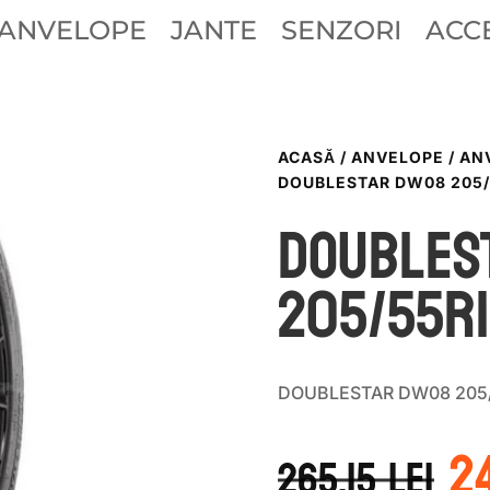
ANVELOPE
JANTE
SENZORI
ACCE
ACASĂ
/
ANVELOPE
/
AN
DOUBLESTAR DW08 205/
DOUBLES
205/55R1
DOUBLESTAR DW08 205/5
P
2
in
265.15
lei