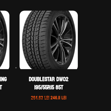
ING
DOUBLESTAR DW02
T
195/55R15 85T
Prețul
Prețul
Prețul
264.63
lei
246.11
lei
curent
inițial
curent
este:
a
este: