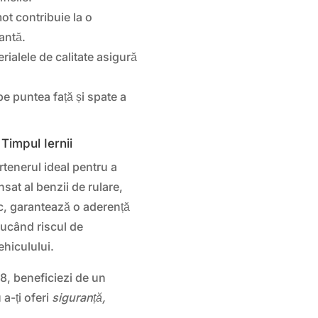
t contribuie la o
antă.
rialele de calitate asigură
pe puntea față și spate a
 Timpul Iernii
tenerul ideal pentru a
nsat al benzii de rulare,
, garantează o aderență
ucând riscul de
ehiculului.
, beneficiezi de un
a-ți oferi
siguranță,
.