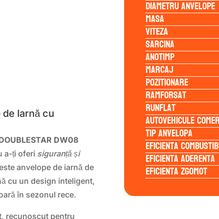
Diametru anvelope
Masa
Viteza
Sarcina
Anotimp
Marcaj
Pozitionare
S
Ramforsat
Runflat
 de Iarnă cu
Autovehicule comer
Tip anvelopa
DOUBLESTAR DW08
Eficienta Combustib
 a-ți oferi
siguranță și
Eficienta Aderenta
Aceste anvelope de iarnă de
Eficienta Zgomot
ă cu un design inteligent,
ară în sezonul rece.
, recunoscut pentru