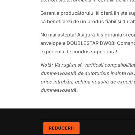
Garanția producătorului îți oferă liniște 
că beneficiezi de un produs fiabil și durab
Nu mai astepta! Asigură-ți siguranța și con
anvelopele DOUBLESTAR DW08! Comandă
experiență de condus superioară!
Notă: Vă rugăm să verificați compatibilit
dumneavoastră de autoturism înainte de a
orice întrebări, echipa noastră de experți 
dumneavoastră.
REDUCERI!
REDUCERI!
REDUCERI!
REDUCERI!