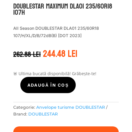
DOUBLESTAR MAXIMUM DLA01 235/60R18
107H
All Season DOUBLESTAR DLA01 235/60R18
107/H/XL/D/B/72dB(B) [DOT 2023]
Prețul
Prețul
244.48
lei
262.88
lei
inițial
curent
a
este:
fost:
244.48 lei.
262.88 lei.
🚨 Ultima bucată disponibilă! Grăbește-te!
ADAUGĂ ÎN COȘ
Cantitate
DOUBLESTAR
MAXIMUM
DLA01
Categorie:
Anvelope turisme DOUBLESTAR
235/60R18
Brand:
DOUBLESTAR
107H