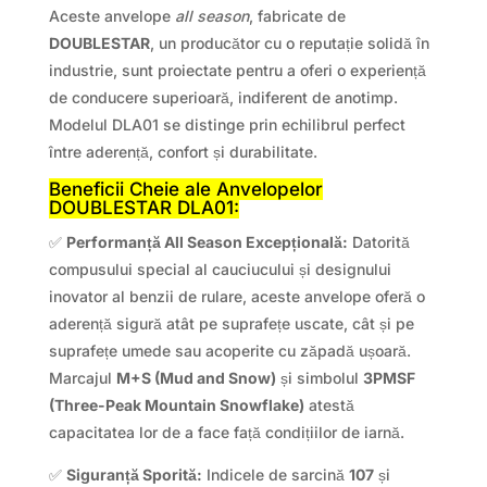
Aceste anvelope
all season
, fabricate de
DOUBLESTAR
, un producător cu o reputație solidă în
industrie, sunt proiectate pentru a oferi o experiență
de conducere superioară, indiferent de anotimp.
Modelul DLA01 se distinge prin echilibrul perfect
între aderență, confort și durabilitate.
Beneficii Cheie ale Anvelopelor
DOUBLESTAR DLA01:
✅
Performanță All Season Excepțională:
Datorită
compusului special al cauciucului și designului
inovator al benzii de rulare, aceste anvelope oferă o
aderență sigură atât pe suprafețe uscate, cât și pe
suprafețe umede sau acoperite cu zăpadă ușoară.
Marcajul
M+S (Mud and Snow)
și simbolul
3PMSF
(Three-Peak Mountain Snowflake)
atestă
capacitatea lor de a face față condițiilor de iarnă.
✅
Siguranță Sporită:
Indicele de sarcină
107
și