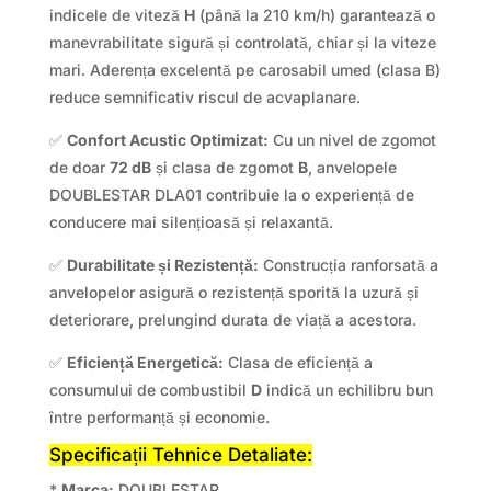
indicele de viteză
H
(până la 210 km/h) garantează o
manevrabilitate sigură și controlată, chiar și la viteze
mari. Aderența excelentă pe carosabil umed (clasa B)
reduce semnificativ riscul de acvaplanare.
✅
Confort Acustic Optimizat:
Cu un nivel de zgomot
de doar
72 dB
și clasa de zgomot
B
, anvelopele
DOUBLESTAR DLA01 contribuie la o experiență de
conducere mai silențioasă și relaxantă.
✅
Durabilitate și Rezistență:
Construcția ranforsată a
anvelopelor asigură o rezistență sporită la uzură și
deteriorare, prelungind durata de viață a acestora.
✅
Eficiență Energetică:
Clasa de eficiență a
consumului de combustibil
D
indică un echilibru bun
între performanță și economie.
Specificații Tehnice Detaliate:
*
Marca:
DOUBLESTAR