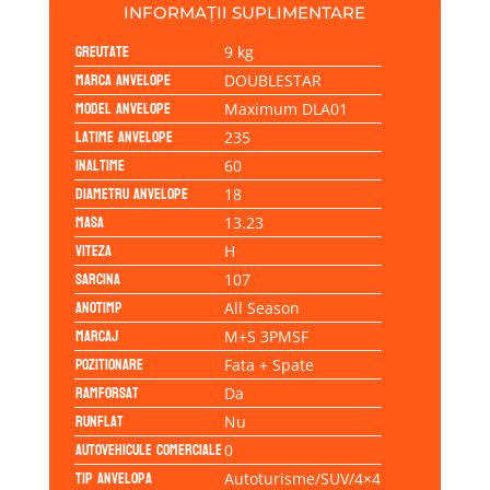
INFORMAȚII SUPLIMENTARE
Greutate
9 kg
Marca anvelope
DOUBLESTAR
Model anvelope
Maximum DLA01
Latime anvelope
235
Inaltime
60
Diametru anvelope
18
Masa
13.23
Viteza
H
Sarcina
107
Anotimp
All Season
Marcaj
M+S 3PMSF
Pozitionare
Fata + Spate
Ramforsat
Da
Runflat
Nu
Autovehicule comerciale
0
Tip anvelopa
Autoturisme/SUV/4×4