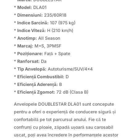
*
Model:
DLA01
*
Dimensiuni:
235/60R18
*
Indice Sarcină:
107 (975 kg)
*
Indice Viteză:
H (210 km/h)
*
Anotimp:
All Season
*
Marcaj:
M+S, 3PMSF
*
Poziționare:
Față + Spate
*
Ranforsat:
Da
*
Tip Anvelopă:
Autoturisme/SUV/4×4
*
Eficiență Combustibil:
D
*
Eficiență Aderență:
B
*
Eficiență Zgomot:
72 dB (Clasa B)
Anvelopele DOUBLESTAR DLA01 sunt concepute
pentru a oferi o experiență de conducere sigură și
confortabilă pe tot parcursul anului. Fie că te
confrunți cu ploaie, zăpadă ușoară sau carosabil
uscat, poți avea încredere în performanțele acestor