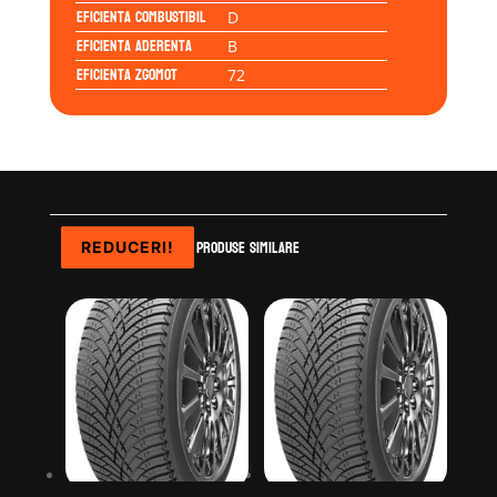
Eficienta Combustibil
D
Eficienta Aderenta
B
Eficienta Zgomot
72
Produse similare
REDUCERI!
REDUCERI!
REDUCERI!
REDUCERI!