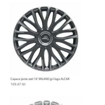
Capace jante otel 16′ MILANO gri logo ALCAR
169.47
lei