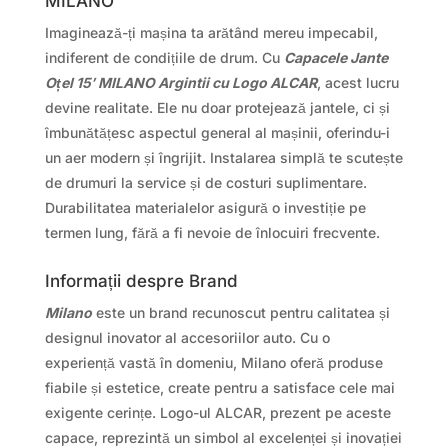
MILANO
Imaginează-ți mașina ta arătând mereu impecabil,
indiferent de condițiile de drum. Cu
Capacele Jante
Oțel 15′ MILANO Argintii cu Logo ALCAR
, acest lucru
devine realitate. Ele nu doar protejează jantele, ci și
îmbunătățesc aspectul general al mașinii, oferindu-i
un aer modern și îngrijit. Instalarea simplă te scutește
de drumuri la service și de costuri suplimentare.
Durabilitatea materialelor asigură o investiție pe
termen lung, fără a fi nevoie de înlocuiri frecvente.
Informații despre Brand
Milano
este un brand recunoscut pentru calitatea și
designul inovator al accesoriilor auto. Cu o
experiență vastă în domeniu, Milano oferă produse
fiabile și estetice, create pentru a satisface cele mai
exigente cerințe. Logo-ul ALCAR, prezent pe aceste
capace, reprezintă un simbol al excelenței și inovației