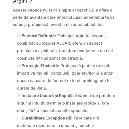
Argintii?
Aceste capace nu sunt simple accesorii. Ele oferă o
serie de avantaje care îmbunătățesc experiența ta ca
șofer și protejează investiția în automobilul tău:
✅
Estetică Rafinată:
Finisajul argintiu elegant,
combinat cu logo-ul ALCAR, oferă un aspect
premium mașinii tale, transformând jantele de oțel
obișnuite într-un punct de atracție.
✅
Protecție Eficientă:
Protejează jantele de oțel
împotriva ruginii, coroziunii, zgârieturilor și a altor
daune cauzate de factorii externi, prelungindu-le
durata de viață.
✅
Instalare Ușoară și Rapidă:
Sistemul de prindere
sigur și intuitiv permite o instalare rapidă și fără
efort, fără a necesita unelte speciale.
✅
Durabilitate Excepțională:
Fabricate din
materiale rezistente la impact și condiții