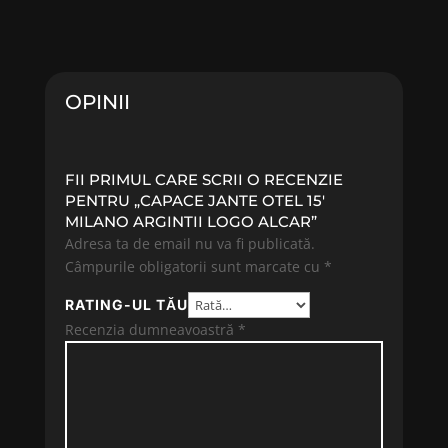
OPINII
FII PRIMUL CARE SCRII O RECENZIE
PENTRU „CAPACE JANTE OTEL 15′
MILANO ARGINTII LOGO ALCAR”
Adresa ta de email nu va fi publicată.
Câmpurile obligatorii sunt marcate cu
*
RATING-UL TĂU
Recenzia dumneavoastră
*