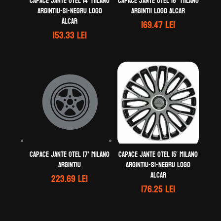
Capace jante otel 14′ MILANO
Capace jante otel 16” MILANO
argintiu-si-negru logo
argintii logo ALCAR
ALCAR
169.47
lei
153.33
lei
Capace jante otel 17′ Milano
Capace jante otel 15′ MILANO
Argintiu
argintiu-si-negru logo
ALCAR
223.69
lei
176.25
lei