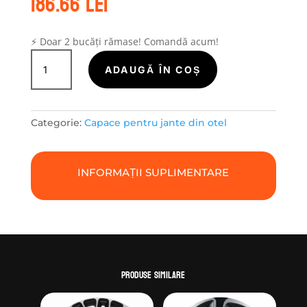
186.66
lei
⚡ Doar 2 bucăți rămase! Comandă acum!
Cantitate
Capace
ADAUGĂ ÎN COȘ
jante
otel
16'
Categorie:
Capace pentru jante din otel
Livorno
argintiu-
si-
INFORMAȚII SUPLIMENTARE
negru
logo
Alcar
Produse similare