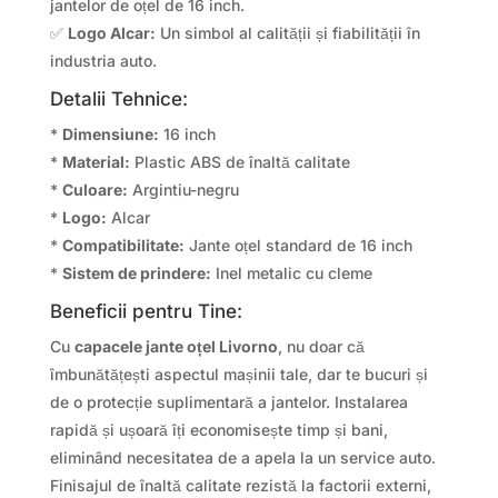
jantelor de oțel de 16 inch.
✅
Logo Alcar:
Un simbol al calității și fiabilității în
industria auto.
Detalii Tehnice:
*
Dimensiune:
16 inch
*
Material:
Plastic ABS de înaltă calitate
*
Culoare:
Argintiu-negru
*
Logo:
Alcar
*
Compatibilitate:
Jante oțel standard de 16 inch
*
Sistem de prindere:
Inel metalic cu cleme
Beneficii pentru Tine:
Cu
capacele jante oțel Livorno
, nu doar că
îmbunătățești aspectul mașinii tale, dar te bucuri și
de o protecție suplimentară a jantelor. Instalarea
rapidă și ușoară îți economisește timp și bani,
eliminând necesitatea de a apela la un service auto.
Finisajul de înaltă calitate rezistă la factorii externi,