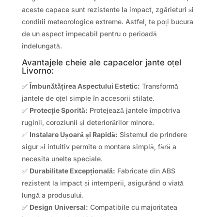
aceste capace sunt rezistente la impact, zgârieturi și
condiții meteorologice extreme. Astfel, te poți bucura
de un aspect impecabil pentru o perioadă
îndelungată.
Avantajele cheie ale capacelor jante oțel
Livorno:
✅
Îmbunătățirea Aspectului Estetic:
Transformă
jantele de oțel simple în accesorii stilate.
✅
Protecție Sporită:
Protejează jantele împotriva
ruginii, coroziunii și deteriorărilor minore.
✅
Instalare Ușoară și Rapidă:
Sistemul de prindere
sigur și intuitiv permite o montare simplă, fără a
necesita unelte speciale.
✅
Durabilitate Excepțională:
Fabricate din ABS
rezistent la impact și intemperii, asigurând o viață
lungă a produsului.
✅
Design Universal:
Compatibile cu majoritatea