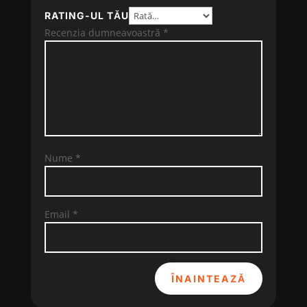
RATING-UL TĂU
Recenzia dumneavoastră
*
Nume
*
Email
*
ÎNAINTEAZĂ