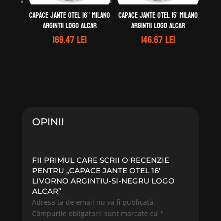
Capace jante otel 16” MILANO
Capace jante otel 15′ MILANO
argintii logo ALCAR
argintii logo ALCAR
169.47
lei
146.67
lei
OPINII
FII PRIMUL CARE SCRII O RECENZIE
PENTRU „CAPACE JANTE OTEL 16′
LIVORNO ARGINTIU-SI-NEGRU LOGO
ALCAR”
Adresa ta de email nu va fi publicată.
Câmpurile obligatorii sunt marcate cu
*