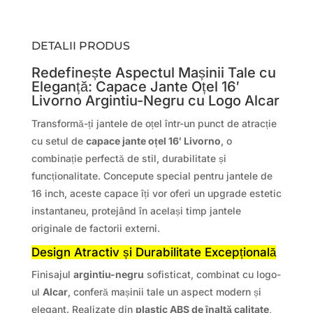
DETALII PRODUS
Redefinește Aspectul Mașinii Tale cu
Eleganță: Capace Jante Oțel 16′
Livorno Argintiu-Negru cu Logo Alcar
Transformă-ți jantele de oțel într-un punct de atracție
cu setul de
capace jante oțel 16′ Livorno
, o
combinație perfectă de stil, durabilitate și
funcționalitate. Concepute special pentru jantele de
16 inch, aceste capace îți vor oferi un upgrade estetic
instantaneu, protejând în același timp jantele
originale de factorii externi.
Design Atractiv și Durabilitate Excepțională
Finisajul
argintiu-negru
sofisticat, combinat cu logo-
ul
Alcar
, conferă mașinii tale un aspect modern și
elegant. Realizate din
plastic ABS de înaltă calitate
,