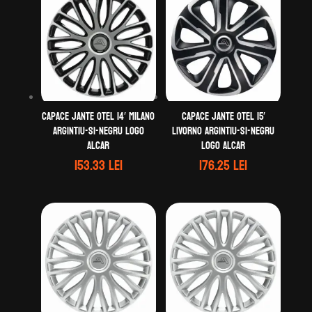
Capace jante otel 14′ MILANO
Capace jante otel 15′
argintiu-si-negru logo
Livorno argintiu-si-negru
ALCAR
logo Alcar
153.33
lei
176.25
lei