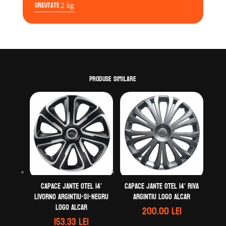
Greutate
2 kg
Produse similare
Capace jante otel 14′
Capace jante otel 14′ Riva
Livorno argintiu-si-negru
argintiu logo Alcar
logo Alcar
200.00
lei
153.33
lei