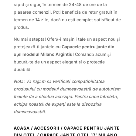
rapid și sigur, în termen de 24-48 de ore de la
plasarea comenzii. Poți beneficia de retur gratuit în
termen de 14 zile, dacă nu ești complet satisfăcut de
produs.
Nu mai astepta! Oferă-i mașinii tale un aspect nou și
protejează-ți jantele cu
Capacele pentru jante din
oțel modelul Milano Argintiu
! Comandă acum și
bucură-te de un aspect elegant și o protecție
durabilă!
Notă: Vă rugăm să verificați compatibilitatea
produsului cu modelul dumneavoastră de autoturism
înainte de a efectua achiziția. Pentru orice întrebări,
echipa noastră de experți este la dispoziția
dumneavoastră.
ACASĂ
/
ACCESORII
/
CAPACE PENTRU JANTE
DIN OTEL
/ CAPACE JANTE OTEL 17′ MILANO