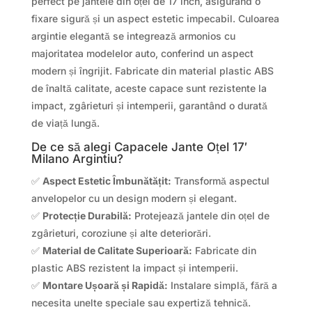
perfect pe jantele din oțel de 17 inch, asigurând o
fixare sigură și un aspect estetic impecabil. Culoarea
argintie elegantă se integrează armonios cu
majoritatea modelelor auto, conferind un aspect
modern și îngrijit. Fabricate din material plastic ABS
de înaltă calitate, aceste capace sunt rezistente la
impact, zgârieturi și intemperii, garantând o durată
de viață lungă.
De ce să alegi Capacele Jante Oțel 17′
Milano Argintiu?
✅
Aspect Estetic Îmbunătățit:
Transformă aspectul
anvelopelor cu un design modern și elegant.
✅
Protecție Durabilă:
Protejează jantele din oțel de
zgârieturi, coroziune și alte deteriorări.
✅
Material de Calitate Superioară:
Fabricate din
plastic ABS rezistent la impact și intemperii.
✅
Montare Ușoară și Rapidă:
Instalare simplă, fără a
necesita unelte speciale sau expertiză tehnică.