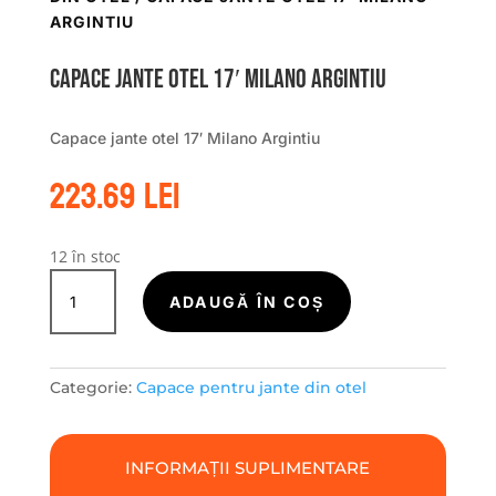
ARGINTIU
Capace jante otel 17′ Milano Argintiu
Capace jante otel 17′ Milano Argintiu
223.69
lei
12 în stoc
Cantitate
Capace
ADAUGĂ ÎN COȘ
jante
otel
17'
Categorie:
Capace pentru jante din otel
Milano
Argintiu
INFORMAȚII SUPLIMENTARE