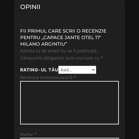
OPINII
FII PRIMUL CARE SCRII O RECENZIE
PENTRU „CAPACE JANTE OTEL 17′
MILANO ARGINTIU”
Adresa ta de email nu va fi publicată.
Câmpurile obligatorii sunt marcate cu
*
RATING-UL TĂU
Recenzia dumneavoastră
*
Nume
*