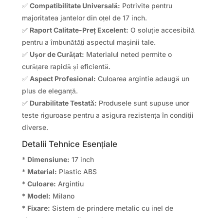
✅
Compatibilitate Universală:
Potrivite pentru
majoritatea jantelor din oțel de 17 inch.
✅
Raport Calitate-Preț Excelent:
O soluție accesibilă
pentru a îmbunătăți aspectul mașinii tale.
✅
Ușor de Curățat:
Materialul neted permite o
curățare rapidă și eficientă.
✅
Aspect Profesional:
Culoarea argintie adaugă un
plus de eleganță.
✅
Durabilitate Testată:
Produsele sunt supuse unor
teste riguroase pentru a asigura rezistența în condiții
diverse.
Detalii Tehnice Esențiale
*
Dimensiune:
17 inch
*
Material:
Plastic ABS
*
Culoare:
Argintiu
*
Model:
Milano
*
Fixare:
Sistem de prindere metalic cu inel de