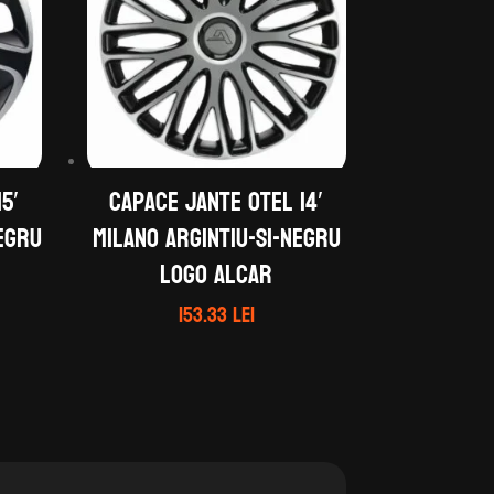
5′
Capace jante otel 14′
negru
MILANO argintiu-si-negru
logo ALCAR
153.33
lei