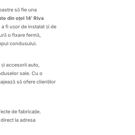
oastre să fie una
te din oțel 14′ Riva
a fi ușor de instalat și de
ură o fixare fermă,
mpul condusului.
și accesorii auto,
oduselor sale. Cu o
jează să ofere clienților
ecte de fabricație.
 direct la adresa