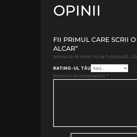
OPINII
FII PRIMUL CARE SCRII 
ALCAR”
Adresa ta de email nu va fi publicată.
Câ
RATING-UL TĂU
Recenzia dumneavoastră
*