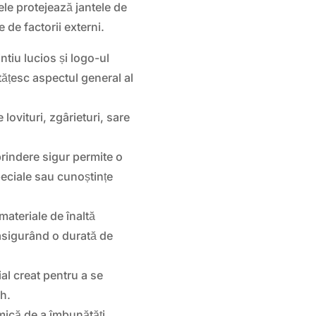
 ele protejează jantele de
 de factorii externi.
ntiu lucios și logo-ul
tățesc aspectul general al
 lovituri, zgârieturi, sare
prindere sigur permite o
peciale sau cunoștințe
materiale de înaltă
, asigurând o durată de
al creat pentru a se
ch.
mică de a îmbunătăți