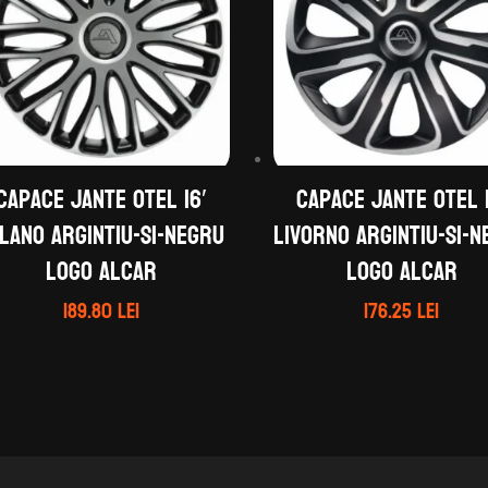
Capace jante otel 16′
Capace jante otel 1
LANO argintiu-si-negru
Livorno argintiu-si-
logo ALCAR
logo Alcar
189.80
lei
176.25
lei