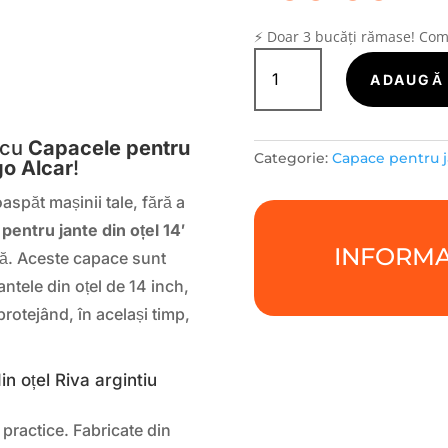
⚡ Doar 3 bucăți rămase! Co
Cantitate
Capace
ADAUGĂ 
S
jante
otel
14'
 cu
Capacele pentru
Categorie:
Capace pentru j
Riva
ogo Alcar
!
argintiu
aspăt mașinii tale, fără a
logo
pentru jante din oțel 14′
Alcar
INFORMA
lă. Aceste capace sunt
ntele din oțel de 14 inch,
rotejând, în același timp,
n oțel Riva argintiu
 practice. Fabricate din