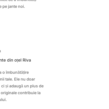
e pe jante noi.
ă
h
nte din oțel Riva
a o îmbunătățire
ii tale. Ele nu doar
 ci și adaugă un plus de
r originale contribuie la
lui.