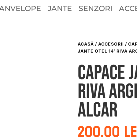
ANVELOPE
JANTE
SENZORI
ACCE
ACASĂ
/
ACCESORII
/
CAP
JANTE OTEL 14′ RIVA A
Capace j
Riva arg
Alcar
200.00
le