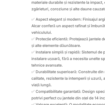
materiale durabile și rezistente la impact,
zgârieturi, coroziune și alte daune cauzate
✅ Aspect elegant și modern: Finisajul argi
Alcar conferă un aspect rafinat și îmbună
vehiculului.
✅ Protecție eficientă: Protejează jantele de
și alte elemente dăunătoare.
✅ Instalare simplă și rapidă: Sistemul de 
instalare ușoară, fără a necesita unelte s
tehnice avansate.
✅ Durabilitate superioară: Construite din 
calitate, rezistente la intemperii și uzură
viață lungă.
✅ Compatibilitate garantată: Design speci
potrivi perfect cu jantele din oțel de 14 in
✅ Valoare excelentă: O modalitate econo