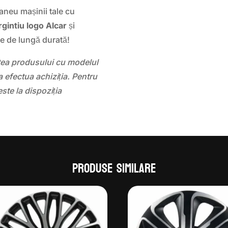
aneu mașinii tale cu
rgintiu logo Alcar
și
ie de lungă durată!
atea produsului cu modelul
 efectua achiziția. Pentru
este la dispoziția
Produse similare