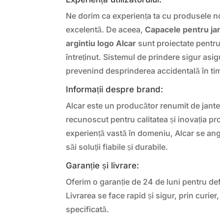
Ne dorim ca experiența ta cu produsele n
excelentă. De aceea,
Capacele pentru jan
argintiu logo Alcar
sunt proiectate pentru 
întreținut. Sistemul de prindere sigur asig
prevenind desprinderea accidentală în ti
Informații despre brand:
Alcar este un producător renumit de jante 
recunoscut pentru calitatea și inovația pr
experiență vastă în domeniu, Alcar se anga
săi soluții fiabile și durabile.
Garanție și livrare:
Oferim o garanție de 24 de luni pentru def
Livrarea se face rapid și sigur, prin curier,
specificată.