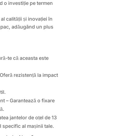
nd o investiție pe termen
 calității și inovației în
 capac, adăugând un plus
ră-te că aceasta este
 Oferă rezistență la impact
il.
ent – Garantează o fixare
ă.
tea jantelor de oțel de 13
 specific al mașinii tale.