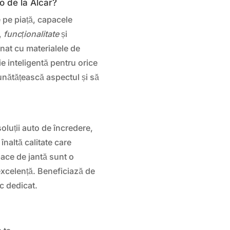
o de la Alcar?
 pe piață, capacele
,
funcționalitate
și
inat cu materialele de
ție inteligentă pentru orice
unătățească aspectul și să
oluții auto de încredere,
naltă calitate care
pace de jantă sunt o
xcelență. Beneficiază de
c dedicat.