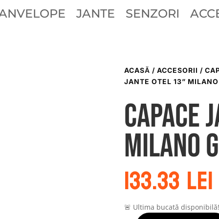
ANVELOPE
JANTE
SENZORI
ACCE
ACASĂ
/
ACCESORII
/
CAP
JANTE OTEL 13” MILANO
Capace j
Milano g
133.33
lei
🚨 Ultima bucată disponibilă