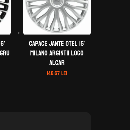
6′
Capace jante otel 15′
egru
MILANO argintii logo
ALCAR
146.67
lei