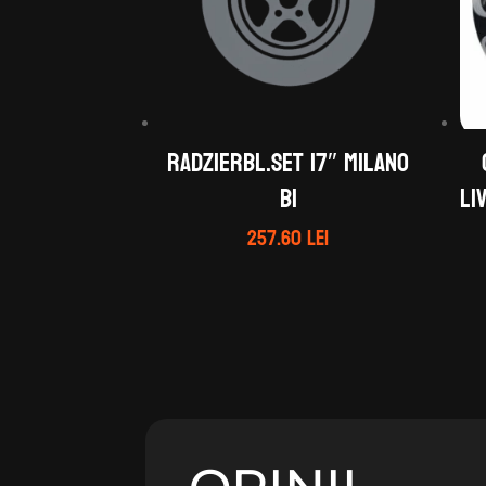
Radzierbl.Set 17″ Milano
BI
Li
257.60
lei