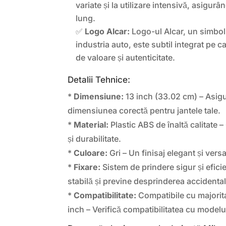
variate și la utilizare intensivă, asigurâ
lung.
✅
Logo Alcar:
Logo-ul Alcar, un simbol al
industria auto, este subtil integrat pe
de valoare și autenticitate.
Detalii Tehnice:
*
Dimensiune:
13 inch (33.02 cm) – Asigu
dimensiunea corectă pentru jantele tale.
*
Material:
Plastic ABS de înaltă calitate –
și durabilitate.
*
Culoare:
Gri – Un finisaj elegant și versat
*
Fixare:
Sistem de prindere sigur și efici
stabilă și previne desprinderea accidental
*
Compatibilitate:
Compatibile cu majorita
inch – Verifică compatibilitatea cu modelul