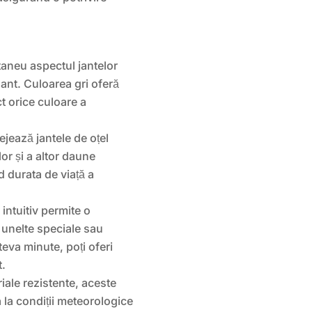
aneu aspectul jantelor
gant. Culoarea gri oferă
t orice culoare a
jează jantele de oțel
lor și a altor daune
d durata de viață a
intuitiv permite o
a unelte speciale sau
eva minute, poți oferi
t.
iale rezistente, aceste
 la condiții meteorologice