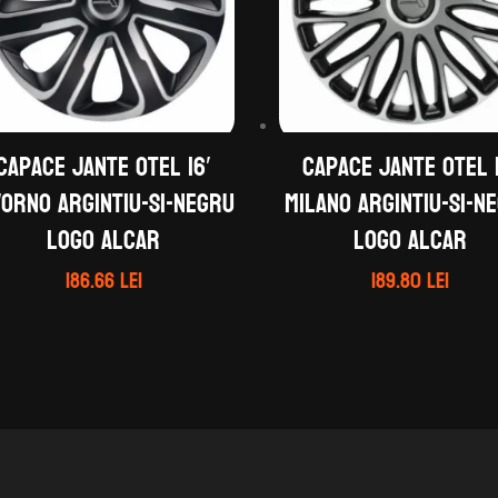
Capace jante otel 16′
Capace jante otel 1
vorno argintiu-si-negru
MILANO argintiu-si-n
logo Alcar
logo ALCAR
186.66
lei
189.80
lei