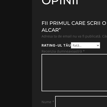
OPINII
FII PRIMUL CARE SCRII 
ALCAR”
Adresa ta de email nu va fi publicată.
Câ
RATING-UL TĂU
Recenzia dumneavoastră
*
Nume
*