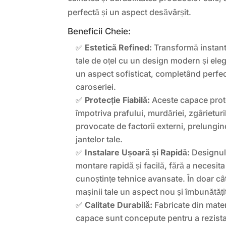
perfectă și un aspect desăvârșit.
Beneficii Cheie:
✅
Estetică Refined:
Transformă instant
tale de oțel cu un design modern și ele
un aspect sofisticat, completând perfec
caroseriei.
✅
Protecție Fiabilă:
Aceste capace prote
împotriva prafului, murdăriei, zgârieturi
provocate de factorii externi, prelungin
jantelor tale.
✅
Instalare Ușoară și Rapidă:
Designul 
montare rapidă și facilă, fără a necesit
cunoștințe tehnice avansate. În doar cât
mașinii tale un aspect nou și îmbunătăți
✅
Calitate Durabilă:
Fabricate din mater
capace sunt concepute pentru a rezista