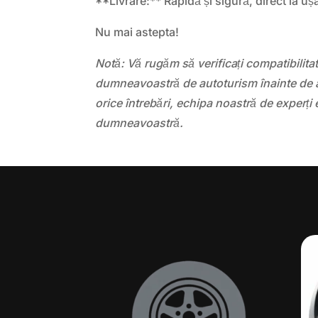
**Livrare:** Rapidă și sigură, direct la ușa
Nu mai astepta!
Notă: Vă rugăm să verificați compatibilit
dumneavoastră de autoturism înainte de a
orice întrebări, echipa noastră de experți 
dumneavoastră.