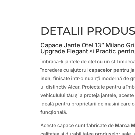
DETALII PRODU
Capace Jante Otel 13” Milano Gri
Upgrade Elegant și Practic pentr
Îmbracă-ți jantele de oțel cu un stil impeca
încredere cu ajutorul
capacelor pentru ja
inch
, finisate într-o nuanță modernă de gr
ul distinctiv Alcar. Proiectate pentru a îm
vehiculului tău și a proteja jantele, aces
ideală pentru proprietarii de mașini care c
funcțională.
Aceste capace sunt fabricate de
Marca M
calitatea și durabilitatea produselor sale,