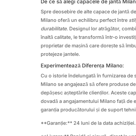
De ce să alegi capacele de jantă Milan
Spre deosebire de alte capace de jantă de
Milano oferă un echilibru perfect între
stil
durabilitate
. Designul lor atrăgător, comb
înaltă calitate, le transformă într-o investi
proprietar de mașină care dorește să îmb
protejeze jantele.
Experimentează Diferența Milano:
Cu o istorie îndelungată în furnizarea de s
Milano se angajează să ofere produse de î
depășesc așteptările clienților. Aceste ca
dovadă a angajamentului Milano față de e
garanția producătorului și de suport tehni
**Garanție:** 24 luni de la data achiziției.