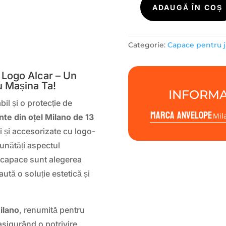
Cantitate
ADAUGĂ ÎN COȘ
Capace
jante
otel
S
Categorie:
Capace pentru j
13''
Milano
 Logo Alcar – Un
gri
u Mașina Ta!
logo
INFORMA
Alcar
bil și o protecție de
Marca anvelope
Mil
nte din oțel Milano de 13
i și accesorizate cu logo-
bunătăți aspectul
te capace sunt alegerea
aută o soluție estetică și
ilano
, renumită pentru
 asigurând o potrivire