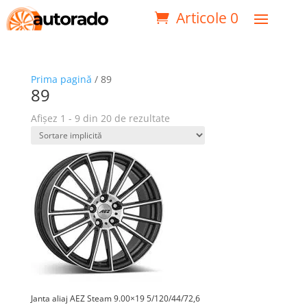
Articole 0
Prima pagină
/ 89
89
Afișez 1 - 9 din 20 de rezultate
Janta aliaj AEZ Steam 9.00×19 5/120/44/72,6