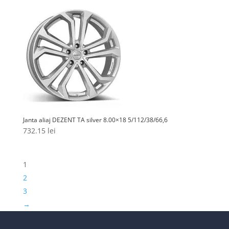
Janta aliaj DEZENT TA silver 8.00×18 5/112/38/66,6
732.15
lei
1
2
3
→