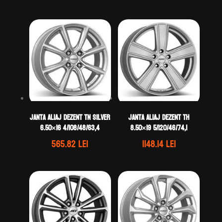
Janta aliaj DEZENT TN silver
Janta aliaj DEZENT TH
6.50×16 4/108/48/63,4
8.50×19 5/120/46/74,1
565.82
lei
1148.14
lei