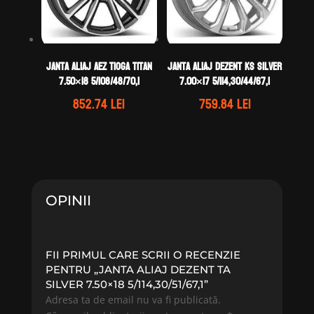
Janta aliaj AEZ Tioga titan
Janta aliaj DEZENT KS silver
7.50×18 5/108/48/70,1
7.00×17 5/114,30/44/67,1
852.74
lei
759.84
lei
OPINII
FII PRIMUL CARE SCRII O RECENZIE
PENTRU „JANTA ALIAJ DEZENT TA
SILVER 7.50×18 5/114,30/51/67,1”
Adresa ta de email nu va fi publicată.