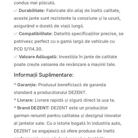
condus mai plăcută.
✅
Durabilitate:
Fabricate din aliaj de înaltă calitate,
aceste jante sunt rezistente la coroziune și la uzură,
asigurând o durată de viață lungă.
✅
Compatibilitate:
Datorită specificațiilor precise, se
potrivesc perfect cu o gamă largă de vehicule cu
PCD 5/114.30.
✅
Valoare Adăugată:
Investiția în jante de calitate
poate crește valoarea de revânzare a mașinii tale.
Informații Suplimentare:
*
Garanție:
Produsul beneficiază de garanția
standard a producătorului DEZENT.
*
Livrare:
Livrare rapidă și sigură direct la ușa ta.
*
Brand DEZENT:
DEZENT este un producător
german renumit pentru calitatea și designul inovator
al jantelor sale. Cu o istorie bogată în industria auto,
DEZENT se angajează să ofere produse de înaltă