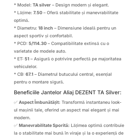
* Model:
TA silver
– Design modern și elegant.
* Lățime:
7.50
– Oferă stabilitate și manevrabilitate
optimă.
* Diametru:
18 inch
– Dimensiune ideală pentru un
aspect sportiv și confortabil.
* PCD:
5/114.30
– Compatibilitate extinsă cu o
varietate de modele auto.
* ET:
51
– Asigură o potrivire perfectă pe majoritatea
vehiculelor.
* CB:
67.1
– Diametrul butucului central, esențial
pentru o montare sigură.
Beneficiile Jantelor Aliaj DEZENT TA Silver:
✅
Aspect Îmbunătățit:
Transformă instantaneu look-
ul mașinii tale, oferind un aspect mai elegant și mai
modern.
✅
Manevrabilitate Sporită:
Lățimea optimă contribuie
la o stabilitate mai bună în viraje și la o experiență de