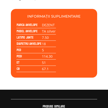
silver
7.50x18
5/114,30/51/67,1
INFORMAȚII SUPLIMENTARE
Marca anvelope
DEZENT
Model anvelope
TA silver
Latime jante
7.50
Diametru anvelope
18
PCD
5
PCD1
114.30
ET
51
CB
67.1
Produse similare