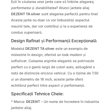
Ești în căutarea unor jante care să îmbine
eleganța
,
performanța
și
durabilitatea
? Atunci jantele aliaj
DEZENT TA silver
sunt alegerea perfectă pentru tine!
Aceste jante nu doar că vor îmbunătăți aspectul
mașinii tale, dar vor contribui și la o experiență de
condus superioară.
Design Rafinat și Performanță Excepțională
Modelul
DEZENT TA silver
este un exemplu de
măiestrie în design, oferind un look modern și
sofisticat. Culoarea argintie elegantă se potrivește
perfect cu o gamă largă de culori auto, adăugând o
notă de distincție oricărui vehicul. Cu o lățime de 7.50
și un diametru de 18 inch, aceste jante oferă
echilibrul perfect între aspect și performanță.
Specificații Tehnice Cheie:
* Marca:
DEZENT
– Un nume de încredere în industria
jantelor aliaj.