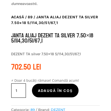
dumneavoastră.
ACASĂ
/
89
/ JANTA ALIAJ DEZENT TA SILVER
7.50×18 5/114,30/51/67,1
Janta aliaj DEZENT TA silver 7.50×18
5/114,30/51/67,1
DEZENT TA silver 7.50×18 5/114,30/51/67,1
702.50
lei
⚡ Doar 4 bucăți rămase! Comandă acum!
Cantitate
Janta
ADAUGĂ ÎN COȘ
aliaj
DEZENT
TA
Categorie:
89
Brand:
DEZENT