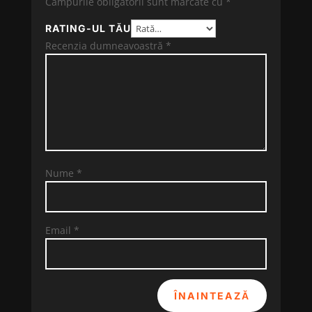
Câmpurile obligatorii sunt marcate cu
*
RATING-UL TĂU
Recenzia dumneavoastră
*
Nume
*
Email
*
ÎNAINTEAZĂ