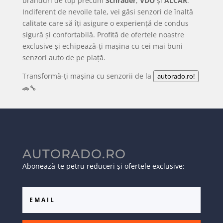
branduri de top precum
Schrader
,
VDO
și
ALCAR
.
Indiferent de nevoile tale, vei găsi senzori de înaltă
calitate care să îți asigure o experiență de condus
sigură și confortabilă. Profită de ofertele noastre
exclusive și echipează-ți mașina cu cei mai buni
senzori auto de pe piață.
Transformă-ți mașina cu senzorii de la
autorado.ro!
🚗🔧
AUTORADO.RO
Abonează-te petru reduceri și ofertele exclusive: