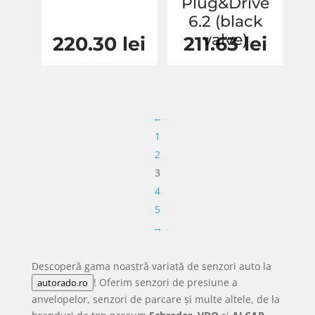
Plug&Drive
6.2 (black
valve)
220.30
lei
211.63
lei
←
1
2
3
4
5
→
Descoperă gama noastră variată de senzori auto la
! Oferim senzori de presiune a
autorado.ro
anvelopelor, senzori de parcare și multe altele, de la