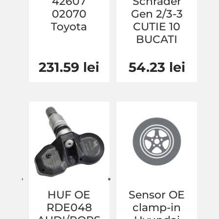
42607
Schrader
02070
Gen 2/3-3
Toyota
CUTIE 10
BUCATI
231.59
lei
54.23
lei
HUF OE
Sensor OE
RDE048
clamp-in