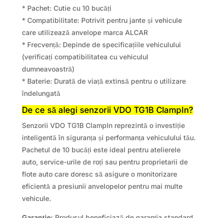
* Pachet: Cutie cu 10 bucăți
* Compatibilitate: Potrivit pentru jante și vehicule
care utilizează anvelope marca ALCAR
* Frecvență: Depinde de specificațiile vehiculului
(verificați compatibilitatea cu vehiculul
dumneavoastră)
* Baterie: Durată de viață extinsă pentru o utilizare
îndelungată
De ce să alegi senzorii VDO TG1B ClampIn?
Senzorii VDO TG1B ClampIn reprezintă o investiție
inteligentă în siguranța și performanța vehiculului tău.
Pachetul de 10 bucăți este ideal pentru atelierele
auto, service-urile de roți sau pentru proprietarii de
flote auto care doresc să asigure o monitorizare
eficientă a presiunii anvelopelor pentru mai multe
vehicule.
Garanție:
Produsul beneficiază de garanția standard