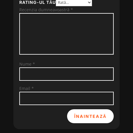
RATING-UL TĂU
Recenzia dumneavoastră
*
Nume
*
Email
*
ÎNAINTEAZĂ