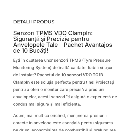
DETALII PRODUS
Senzori TPMS VDO ClampIn:
Siguranță și Precizie pentru
Anvelopele Tale – Pachet Avantajos
de 10 Bucăți!
Ești în căutarea unor senzori TPMS (Tyre Pressure
Monitoring System) de înaltă calitate, fiabili și ușor
de instalat? Pachetul de
10 senzori VDO TG1B
ClampIn
este soluția perfectă pentru tine! Proiectați
pentru a oferi o monitorizare precisă a presiunii
anvelopelor, acești senzori îți asigură o experiență de
condus mai sigură și mai eficientă.
Acum, mai mult ca oricând, menținerea presiunii
corecte în anvelope este esențială pentru siguranța
pe drum, economisirea de combustibil și prelungirea