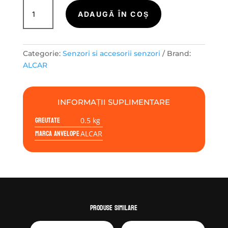
Cantitate
ClampIn
ADAUGĂ ÎN COȘ
Valve
VDO
TG1B
Categorie:
Senzori si accesorii senzori
Brand:
CUTIE
ALCAR
10
BUCATI
INFORMAȚII SUPLIMENTARE
Greutate
0.5 kg
Marca anvelope
ALCAR
Produse similare