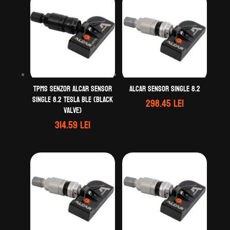
TPMS Senzor ALCAR Sensor
Alcar Sensor Single 8.2
Single 8.2 TESLA BLE (black
298.45
lei
valve)
314.59
lei