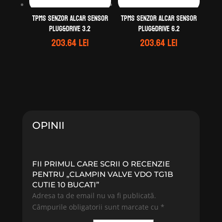
TPMS Senzor ALCAR Sensor
TPMS Senzor ALCAR Sensor
Plug&Drive 3.2
Plug&Drive 6.2
203.64
lei
203.64
lei
OPINII
FII PRIMUL CARE SCRII O RECENZIE
PENTRU „CLAMPIN VALVE VDO TG1B
CUTIE 10 BUCATI”
Adresa ta de email nu va fi publicată.
Câmpurile obligatorii sunt marcate cu
*