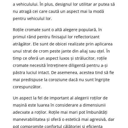
a vehiculului. În plus, designul lor utilitar ar putea să
nu atragă cei care caută un aspect mai la modă
pentru vehiculul lor.
Roțile cromate sunt o altă alegere populară, în
primul rând pentru finisajul lor reflectorizant
atrăgător. Ele sunt de obicei realizate prin aplicarea
unui strat de crom peste jante din aliaj sau oțel. În
timp ce oferă un aspect luxos și strălucitor, roțile
cromate necesită întreținere diligentă pentru a-și
păstra luciul intact. De asemenea, acestea tind să fie
mai predispuse la coroziune dacă nu sunt îngrijite
corespunzător.
Un aspect la fel de important al alegerii roților de
mașină este luarea în considerare a dimensiunii
adecvate a roților. Roțile mai mari pot îmbunătăți
manevrabilitatea și oferă o estetică mai agresivă, dar
pot compromite confortul călătoriei și eficiența