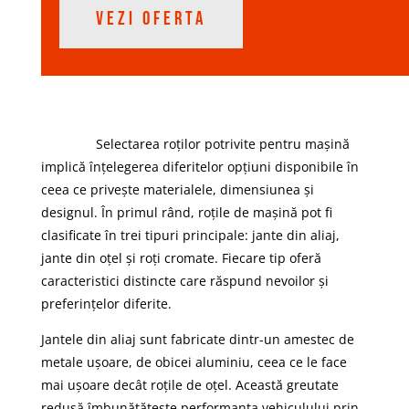
VEZI OFERTA
Selectarea roților potrivite pentru mașină
implică înțelegerea diferitelor opțiuni disponibile în
ceea ce privește materialele, dimensiunea și
designul. În primul rând, roțile de mașină pot fi
clasificate în trei tipuri principale: jante din aliaj,
jante din oțel și roți cromate. Fiecare tip oferă
caracteristici distincte care răspund nevoilor și
preferințelor diferite.
Jantele din aliaj sunt fabricate dintr-un amestec de
metale ușoare, de obicei aluminiu, ceea ce le face
mai ușoare decât roțile de oțel. Această greutate
redusă îmbunătățește performanța vehiculului prin