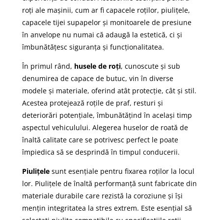
roți ale mașinii, cum ar fi capacele roților, piulițele,
capacele tijei supapelor și monitoarele de presiune
în anvelope nu numai că adaugă la estetică, ci și
îmbunătățesc siguranța și funcționalitatea.
În primul rând,
husele de roți
, cunoscute și sub
denumirea de capace de butuc, vin în diverse
modele și materiale, oferind atât protecție, cât și stil.
Acestea protejează roțile de praf, resturi și
deteriorări potențiale, îmbunătățind în același timp
aspectul vehiculului. Alegerea huselor de roată de
înaltă calitate care se potrivesc perfect le poate
împiedica să se desprindă în timpul conducerii.
Piulițele
sunt esențiale pentru fixarea roților la locul
lor. Piulițele de înaltă performanță sunt fabricate din
materiale durabile care rezistă la coroziune și își
mențin integritatea la stres extrem. Este esențial să