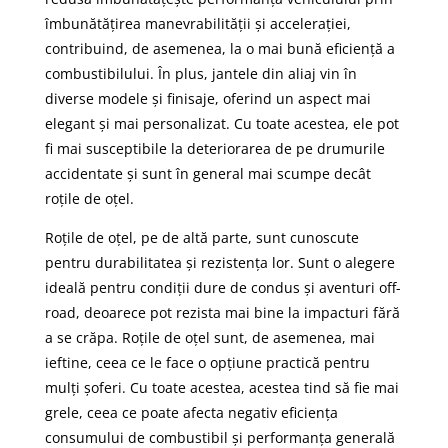
îmbunătățirea manevrabilității și accelerației,
contribuind, de asemenea, la o mai bună eficiență a
combustibilului. În plus, jantele din aliaj vin în
diverse modele și finisaje, oferind un aspect mai
elegant și mai personalizat. Cu toate acestea, ele pot
fi mai susceptibile la deteriorarea de pe drumurile
accidentate și sunt în general mai scumpe decât
roțile de oțel.
Roțile de oțel, pe de altă parte, sunt cunoscute
pentru durabilitatea și rezistența lor. Sunt o alegere
ideală pentru condiții dure de condus și aventuri off-
road, deoarece pot rezista mai bine la impacturi fără
a se crăpa. Roțile de oțel sunt, de asemenea, mai
ieftine, ceea ce le face o opțiune practică pentru
mulți șoferi. Cu toate acestea, acestea tind să fie mai
grele, ceea ce poate afecta negativ eficiența
consumului de combustibil și performanța generală