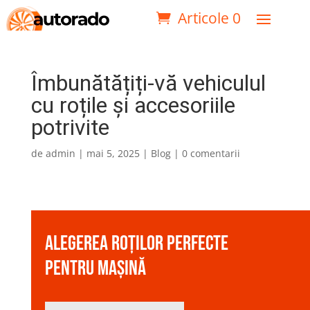
Articole 0
Îmbunătățiți-vă vehiculul
cu roțile și accesoriile
potrivite
de
admin
|
mai 5, 2025
|
Blog
|
0 comentarii
Alegerea roților perfecte
pentru mașină