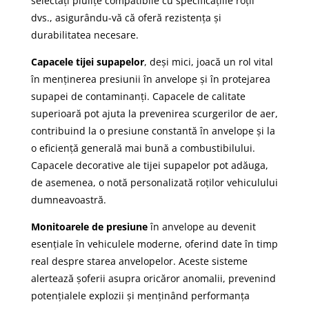
selectați piulițe compatibile cu specificațiile roții
dvs., asigurându-vă că oferă rezistența și
durabilitatea necesare.
Capacele tijei supapelor
, deși mici, joacă un rol vital
în menținerea presiunii în anvelope și în protejarea
supapei de contaminanți. Capacele de calitate
superioară pot ajuta la prevenirea scurgerilor de aer,
contribuind la o presiune constantă în anvelope și la
o eficiență generală mai bună a combustibilului.
Capacele decorative ale tijei supapelor pot adăuga,
de asemenea, o notă personalizată roților vehiculului
dumneavoastră.
Monitoarele de presiune
în anvelope au devenit
esențiale în vehiculele moderne, oferind date în timp
real despre starea anvelopelor. Aceste sisteme
alertează șoferii asupra oricăror anomalii, prevenind
potențialele explozii și menținând performanța