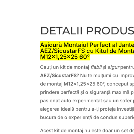
DETALII PRODU
Asigură Montajul Perfect al Jante
AEZ/SicustarFS cu Kitul de Monta
M12x1,25×25 60°
Cauți un kit de montaj
fiabil
și
sigur
pentru
AEZ/SicustarFS
? Nu te mulțumi cu improvi
de montaj M12x1,25×25 60°, conceput spe
prindere perfectă și o siguranță maximă p
pasionat auto experimentat sau un șofer p
alegerea ideală pentru a-ți proteja investiți
bucura de o experiență de condus superi
Acest kit de montaj nu este doar un set de 