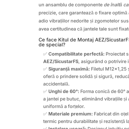
un ansamblu de componente
de înaltă ca
precizie, care garantează o fixare optimă 
adio vibrațiilor nedorite și zgomotelor sus
avea certitudinea că jantele tale sunt fixa
Ce face Kitul de Montaj AEZ/Sicustar
de special?
✅
Compatibilitate perfectă:
Proiectat s
AEZ/SicustarFS
, asigurând o potrivire 
✅
Siguranță maximă:
Filetul M12x1,25
oferă o prindere solidă și sigură, reduc
accidentală.
✅
Unghi de 60°:
Forma conică de 60° a
a jantei pe butuc, eliminând vibrațiile și
uniformă a forțelor.
✅
Materiale premium:
Fabricat din oțel 
termic pentru durabilitate și rezistență 
✅
Instalare ușoară:
Designul intuitiv pe