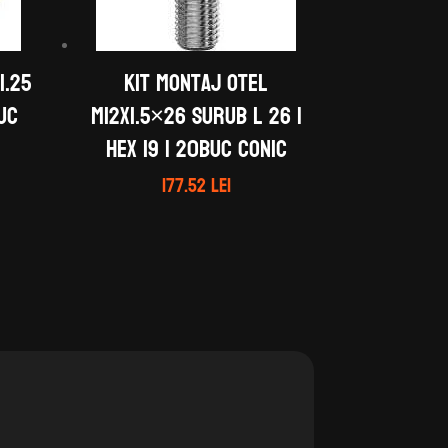
1.25
Kit montaj otel
buc
M12x1.5×26 Surub L 26 |
Hex 19 | 20buc Conic
177.52
lei