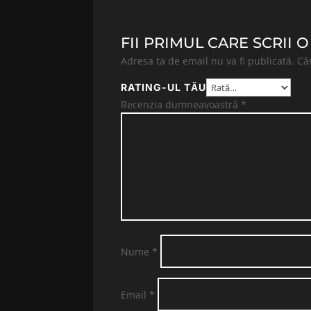
FII PRIMUL CARE SCRII 
Adresa ta de email nu va fi publicată.
Câ
RATING-UL TĂU
Recenzia dumneavoastră
*
Nume
*
Email
*