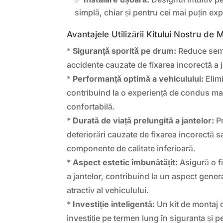
simplă, chiar și pentru cei mai puțin exp
Avantajele Utilizării Kitului Nostru de 
*
Siguranță sporită pe drum:
Reduce semni
accidente cauzate de fixarea incorectă a j
*
Performanță optimă a vehiculului:
Elimi
contribuind la o experiență de condus mai
confortabilă.
*
Durată de viață prelungită a jantelor:
Pr
deteriorări cauzate de fixarea incorectă s
componente de calitate inferioară.
*
Aspect estetic îmbunătățit:
Asigură o f
a jantelor, contribuind la un aspect general
atractiv al vehiculului.
*
Investiție inteligentă:
Un kit de montaj d
investiție pe termen lung în siguranța și 