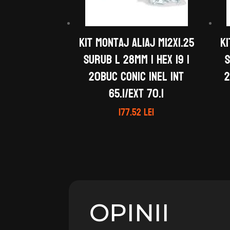
Kit montaj aliaj M12X1.25
Ki
Surub L 28mm | Hex 19 |
S
20buc Conic Inel Int
2
65.1/Ext 70.1
177.52
lei
OPINII