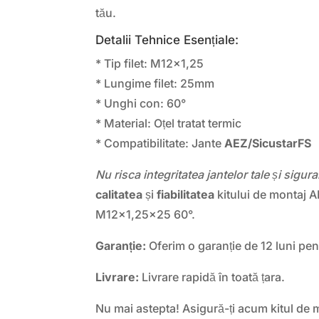
tău.
Detalii Tehnice Esențiale:
* Tip filet: M12x1,25
* Lungime filet: 25mm
* Unghi con: 60°
* Material: Oțel tratat termic
* Compatibilitate: Jante
AEZ/SicustarFS
Nu risca integritatea jantelor tale și sigur
calitatea
și
fiabilitatea
kitului de montaj 
M12x1,25×25 60°.
Garanție:
Oferim o garanție de 12 luni pen
Livrare:
Livrare rapidă în toată țara.
Nu mai astepta! Asigură-ți acum kitul de 