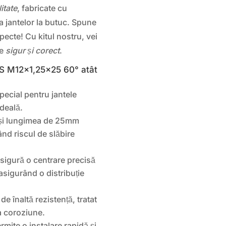
litate
, fabricate cu
a jantelor la butuc. Spune
pecte! Cu kitul nostru, vei
te
sigur și corect
.
FS M12x1,25×25 60° atât
pecial pentru jantele
ideală.
 și lungimea de 25mm
ând riscul de slăbire
sigură o centrare precisă
 asigurând o distribuție
de înaltă rezistență, tratat
la coroziune.
rmite o instalare rapidă și