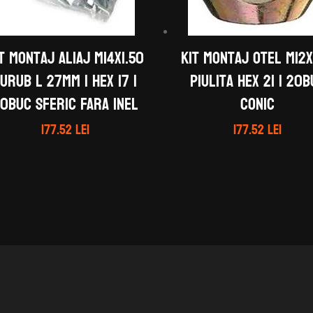
t montaj aliaj M14X1.50
Kit montaj otel M12x
urub L 27mm | Hex 17 |
Piulita Hex 21 | 20
0buc Sferic Fara Inel
Conic
177.52
lei
177.52
lei