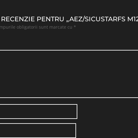
O RECENZIE PENTRU „AEZ/SICUSTARFS M12X
mpurile obligatorii sunt marcate cu
*