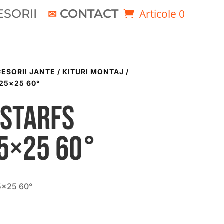
SORII
CONTACT
Articole 0
ESORII JANTE / KITURI MONTAJ
/
25×25 60°
ustarFS
5×25 60°
5×25 60°