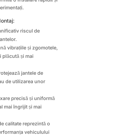
erimentați.
Montaj:
ficativ riscul de
antelor.
nă vibrațiile și zgomotele,
 plăcută și mai
otejează jantele de
au de utilizarea unor
ixare precisă și uniformă
 mai îngrijit și mai
e calitate reprezintă o
performanța vehiculului