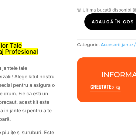
🚨 Ultima bucată disponibilă
Cantitate
ADAUGĂ ÎN COȘ
S
AEZ/SicustarFS
M12x1,25x25
60°
lor Tale
Categorie:
Accesorii jante 
j Profesional
 jantele tale
INFORMA
zații! Alege kitul nostru
Greutate
cial pentru a asigura o
2 kg
e drum. Fie că ești un
recaut, acest kit este
a în jante și pentru a te
oară.
piulițe și șuruburi. Este