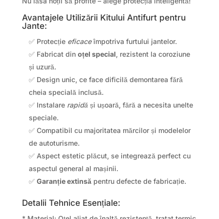
Nu lăsa hoții să profite – alege protecția inteligentă!
Avantajele Utilizării Kitului Antifurt pentru
Jante:
✅ Protecție
eficace
împotriva furtului jantelor.
✅ Fabricat din
oțel special
, rezistent la coroziune
și uzură.
✅ Design unic, ce face dificilă demontarea fără
cheia specială inclusă.
✅ Instalare
rapidă
și ușoară, fără a necesita unelte
speciale.
✅ Compatibil cu majoritatea mărcilor și modelelor
de autoturisme.
✅ Aspect estetic plăcut, se integrează perfect cu
aspectul general al mașinii.
✅
Garanție extinsă
pentru defecte de fabricație.
Detalii Tehnice Esențiale:
* Material: Oțel aliat de înaltă rezistență, tratat termic