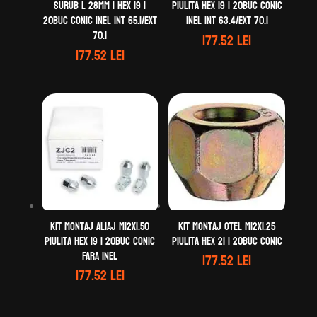
Surub L 28mm | Hex 19 |
Piulita Hex 19 | 20buc Conic
20buc Conic Inel Int 65.1/Ext
Inel Int 63.4/Ext 70.1
70.1
177.52
lei
177.52
lei
Kit montaj aliaj M12X1.50
Kit montaj otel M12x1.25
Piulita Hex 19 | 20buc Conic
Piulita Hex 21 | 20buc Conic
Fara inel
177.52
lei
177.52
lei