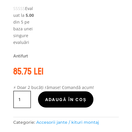
Eval
uat la
5.00
din 5 pe
baza unei
singure
evaluări
Antifurt
85.75
lei
⚡ Doar 2 bucăți rămase! Comandă acum!
Cantitate
Antifurt
ADAUGĂ ÎN COȘ
Categorie:
Accesorii jante / kituri montaj