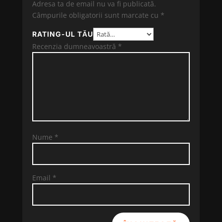
Adresa ta de email nu va fi publicată.
Câmpurile obligatorii sunt marcate cu
*
RATING-UL TĂU
Recenzia dumneavoastră
*
Nume
*
Email
*