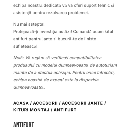
echipa noastră dedicată vă va oferi suport tehnic și
asistență pentru rezolvarea problemei.
Nu mai astepta!
Protejează-ți investiția astăzi! Comandă acum kitul
antifurt pentru jante și bucură-te de liniște
sufletească!
Notă: Vă rugăm să verificați compatibilitatea
produsului cu modelul dumneavoastră de autoturism
înainte de a efectua achiziția. Pentru orice întrebări,
echipa noastră de experți este la dispoziția
dumneavoastră.
ACASĂ
/
ACCESORII
/
ACCESORII JANTE /
KITURI MONTAJ
/ ANTIFURT
Antifurt