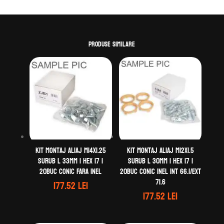
Int
69.1/Ext
70.1
Produse similare
Kit montaj aliaj M14X1.25
Kit montaj aliaj M12x1.5
Surub L 33mm | Hex 17 |
Surub L 30mm | Hex 17 |
20buc Conic Fara inel
20buc Conic Inel Int 66.1/Ext
71.6
177.52
lei
177.52
lei