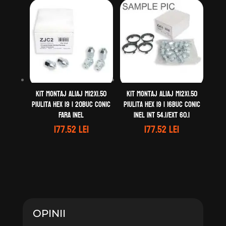
Kit montaj aliaj M12X1.50
Kit montaj aliaj M12X1.50
Piulita Hex 19 | 20buc Conic
Piulita Hex 19 | 16buc Conic
Fara inel
Inel Int 54.1/Ext 60.1
177.52
lei
177.52
lei
OPINII