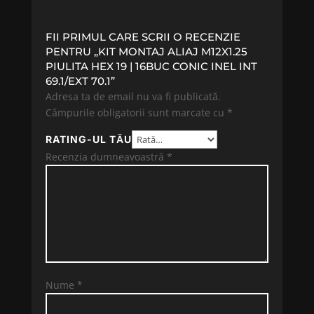
FII PRIMUL CARE SCRII O RECENZIE
PENTRU „KIT MONTAJ ALIAJ M12X1.25
PIULITA HEX 19 | 16BUC CONIC INEL INT
69.1/EXT 70.1”
Adresa ta de email nu va fi publicată.
Câmpurile obligatorii sunt marcate cu
*
RATING-UL TĂU
Recenzia dumneavoastră
*
Nume
*