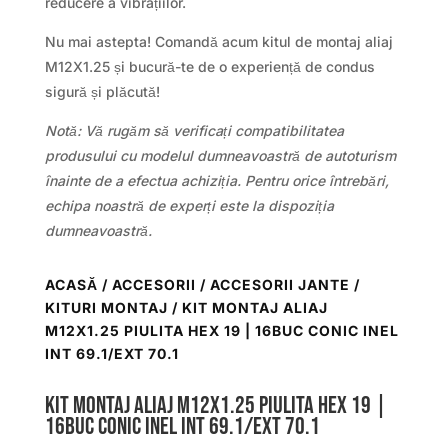
reducere a vibrațiilor.
Nu mai astepta! Comandă acum kitul de montaj aliaj
M12X1.25 și bucură-te de o experiență de condus
sigură și plăcută!
Notă: Vă rugăm să verificați compatibilitatea
produsului cu modelul dumneavoastră de autoturism
înainte de a efectua achiziția. Pentru orice întrebări,
echipa noastră de experți este la dispoziția
dumneavoastră.
ACASĂ
/
ACCESORII
/
ACCESORII JANTE /
KITURI MONTAJ
/ KIT MONTAJ ALIAJ
M12X1.25 PIULITA HEX 19 | 16BUC CONIC INEL
INT 69.1/EXT 70.1
Kit montaj aliaj M12X1.25 Piulita Hex 19 |
16buc Conic Inel Int 69.1/Ext 70.1