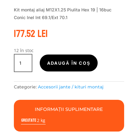
Kit montaj aliaj M12X1.25 Piulita Hex 19 | 16buc
Conic Inel Int 69.1/Ext 70.1
177.52
lei
12 în stoc
Cantitate
Kit
ADAUGĂ ÎN COȘ
montaj
aliaj
M12X1.25
Categorie:
Accesorii jante / kituri montaj
Piulita
Hex
19
INFORMAȚII SUPLIMENTARE
|
Greutate
16buc
2 kg
Conic
Inel