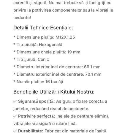
corectă și sigură. Nu mai trebuie să-ți faci griji cu
privire la potrivirea componentelor sau la vibrațiile
nedorite!
Detalii Tehnice Esențiale:
* Dimensiune piuliță: M12X1.25
* Tip piuliță: Hexagonală
* Dimensiune cheie piuliță: 19 mm
* Tip șurub: Conic
* Diametru interior inel de centrare: 69.1 mm
* Diametru exterior inel de centrare: 70.1 mm
* Număr piulițe: 16 bucăți
Beneficiile Utilizării Kitului Nostru:
✅
Siguranță sporită:
Asigură o fixare corectă a
jantelor, reducând riscul de accidente.
✅
Potrivire perfectă:
Inelele de centrare elimină
vibrațiile și asigură o rulare lină.
✅
Durabilitate:
Fabricat din materiale de înaltă