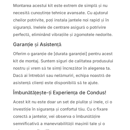
Montarea acestui kit este extrem de simplă și nu
necesită cunoștințe tehnice avansate. Cu ajutorul
cheilor potrivite, poți instala jantele noi rapid și în
siguranță. Inelele de centrare asigură o potrivire
perfectă, eliminând vibrațiile și zgomotele nedorite.
Garanție și Asistență
Oferim o garanție de [durata garanției] pentru acest
kit de montaj. Suntem siguri de calitatea produsului
nostru și vrem să te simți încrezător în alegerea ta.
Dacă ai întrebări sau nelămuriri, echipa noastră de
asistență clienți este disponibilă să te ajute.
Îmbunătățește-ți Experiența de Condus!
Acest kit nu este doar un set de piulițe și inele, ci o
investiție în siguranța și confortul tău. Cu o fixare
corectă a jantelor, vei observa o îmbunătățire
semnificativă a manevrabilității mașinii tale și o