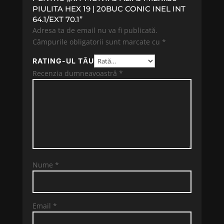
PIULITA HEX 19 | 20BUC CONIC INEL INT
64.1/EXT 70.1”
Adresa ta de email nu va fi publicată.
Câmpurile obligatorii sunt marcate cu
*
RATING-UL TĂU
Recenzia dumneavoastră
*
Nume
*
Email
*