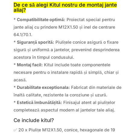
De ce să alegi Kitul nostru de montaj jante
aliaj?
*
Compatibilitate optimă:
Proiectat special pentru
jante aliaj cu prindere M12X1.50 și inel de centrare
64.1/70.1.
*
Siguranță sporită:
Piulițele conice asigură o fixare
sigură și uniformă a jantelor, prevenind desprinderea
acestora în timpul condusului.
*
Montaj facil:
Kitul include toate componentele
necesare pentru o instalare rapidă și simplă, chiar și
acasă.
*
Durabilitate exceptionala:
Fabricat din materiale de
înaltă calitate, rezistente la coroziune și uzură.
*
Estetică îmbunătățită:
Finisajul atent al piulițelor
completează aspectul modern al jantelor tale aliaj.
Ce include kitul?
✅ 20 x Piulițe M12X1.50, conice, hexagonale de 19