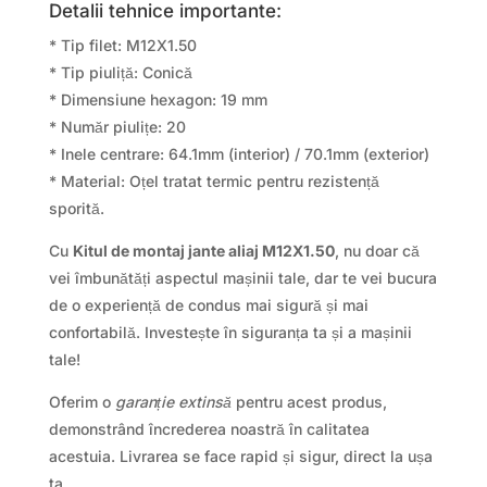
Detalii tehnice importante:
* Tip filet: M12X1.50
* Tip piuliță: Conică
* Dimensiune hexagon: 19 mm
* Număr piulițe: 20
* Inele centrare: 64.1mm (interior) / 70.1mm (exterior)
* Material: Oțel tratat termic pentru rezistență
sporită.
Cu
Kitul de montaj jante aliaj M12X1.50
, nu doar că
vei îmbunătăți aspectul mașinii tale, dar te vei bucura
de o experiență de condus mai sigură și mai
confortabilă. Investește în siguranța ta și a mașinii
tale!
Oferim o
garanție extinsă
pentru acest produs,
demonstrând încrederea noastră în calitatea
acestuia. Livrarea se face rapid și sigur, direct la ușa
ta.