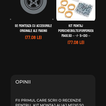
Se monteaza cu accesoriile
Kit montaj
originale ale masinii
Porsche(Bolts)forForgeA
M14X1.50 – -/- 5×130 –
177.08
lei
177.08
lei
OPINII
FII PRIMUL CARE SCRII O RECENZIE
PENTRU „KIT MONTAJ ALIAJ M12X1.50