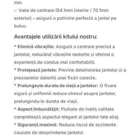
mm.
✅ Inele de centrare (64.1mm interior / 70.1mm
exterior) – asigură o potrivire perfectă a jantei pe
butuc.
Avantajele utilizării kitului nostru:
*
Elimină vibrațiile:
Asigură o centrare precisă a
jantelor, reducând vibrațiile nedorite și oferind o
experiență de condus mai confortabilă.
*
Protejează jantele:
Previne deteriorarea jantelor și a
prezoanelor datorită unei fixări corecte.
*
Prelungește durata de viață a jantelor:
O fixare
sigură și uniformă reduce stresul asupra jantelor,
prelungindu-le durata de viață.
*
Aspect îmbunătățit:
Piulițele de înaltă calitate
completează aspectul elegant al jantelor tale aliaj.
*
Siguranță maximă:
Reduce riscul de accidente
cauzate de desprinderea jantelor.