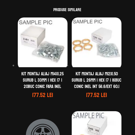
70.1
Produse similare
Kit montaj aliaj M14X1.25
Kit montaj aliaj M12X1.50
Surub L 33mm | Hex 17 |
Surub L 26mm | Hex 17 | 16buc
20buc Conic Fara inel
Conic Inel Int 56.6/Ext 60.1
177.52
lei
177.52
lei