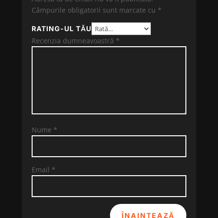
Câmpurile obligatorii sunt marcate cu
*
RATING-UL TĂU
Recenzia dumneavoastră
*
Nume
*
Email
*
ÎNAINTEAZĂ