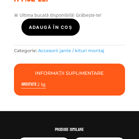
🚨 Ultima bucată disponibilă! Grăbește-te!
ADAUGĂ ÎN COȘ
Cantitate
Kit
montaj
aliaj
Categorie:
Accesorii jante / kituri montaj
M14X1.50
Piulita
Hex
INFORMAȚII SUPLIMENTARE
19
Greutate
2 kg
|
20buc
Conic
Fara
inel
Produse similare