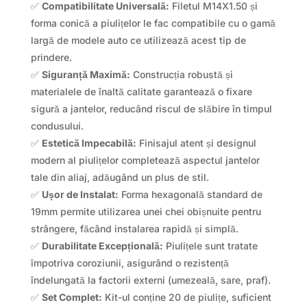
✅
Compatibilitate Universală:
Filetul M14X1.50 și
forma conică a piulițelor le fac compatibile cu o gamă
largă de modele auto ce utilizează acest tip de
prindere.
✅
Siguranță Maximă:
Construcția robustă și
materialele de înaltă calitate garantează o fixare
sigură a jantelor, reducând riscul de slăbire în timpul
condusului.
✅
Estetică Impecabilă:
Finisajul atent și designul
modern al piulițelor completează aspectul jantelor
tale din aliaj, adăugând un plus de stil.
✅
Ușor de Instalat:
Forma hexagonală standard de
19mm permite utilizarea unei chei obișnuite pentru
strângere, făcând instalarea rapidă și simplă.
✅
Durabilitate Excepțională:
Piulițele sunt tratate
împotriva coroziunii, asigurând o rezistență
îndelungată la factorii externi (umezeală, sare, praf).
✅
Set Complet:
Kit-ul conține 20 de piulițe, suficient