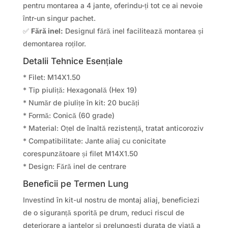
pentru montarea a 4 jante, oferindu-ți tot ce ai nevoie
într-un singur pachet.
✅
Fără inel:
Designul fără inel facilitează montarea și
demontarea roților.
Detalii Tehnice Esențiale
* Filet: M14X1.50
* Tip piuliță: Hexagonală (Hex 19)
* Număr de piulițe în kit: 20 bucăți
* Formă: Conică (60 grade)
* Material: Oțel de înaltă rezistență, tratat anticoroziv
* Compatibilitate: Jante aliaj cu conicitate
corespunzătoare și filet M14X1.50
* Design: Fără inel de centrare
Beneficii pe Termen Lung
Investind în kit-ul nostru de montaj aliaj, beneficiezi
de o siguranță sporită pe drum, reduci riscul de
deteriorare a jantelor și prelungești durata de viață a