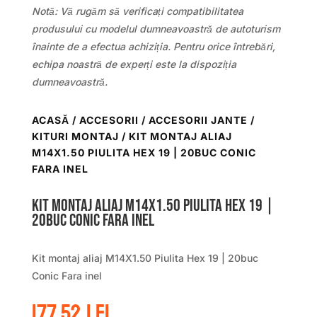
Notă: Vă rugăm să verificați compatibilitatea
produsului cu modelul dumneavoastră de autoturism
înainte de a efectua achiziția. Pentru orice întrebări,
echipa noastră de experți este la dispoziția
dumneavoastră.
ACASĂ
/
ACCESORII
/
ACCESORII JANTE /
KITURI MONTAJ
/ KIT MONTAJ ALIAJ
M14X1.50 PIULITA HEX 19 | 20BUC CONIC
FARA INEL
Kit montaj aliaj M14X1.50 Piulita Hex 19 |
20buc Conic Fara inel
Kit montaj aliaj M14X1.50 Piulita Hex 19 | 20buc
Conic Fara inel
177.52
lei