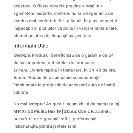
acestora. O fixare corectă previne vibrațiile și
zgomotele nedorite, contribuind la o experiență de
condus mai confortabilă și plăcută. În plus, aspectul
impecabil al piulițelor va pune în valoare jantele tale,
oferind un plus de eleganță mașinii tale.
Informații Utile
Garanție:
Produsul beneficiază de o garanție de 24
de luni împotriva defectelor de fabricație.
Livrare:
Livrare rapidă în toată țara, în 24-48 de ore.
Brand:
Produs de o companie cu experiență
îndelungată în producția de accesorii auto de înaltă
calitate.
Nu mai astepta! Asigură-ți acum kit-ul de montaj aliaj
M14X1.50 Piuliță Hex 19 | 20buc Conic Fără inel
și
bucură-te de siguranță, stil și performanță
îmbunătățită pentru jantele tale!