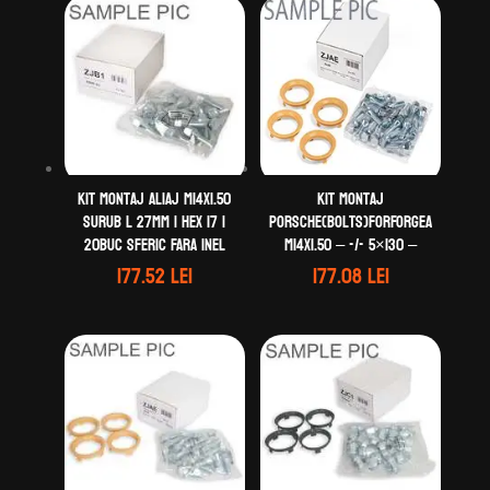
Kit montaj aliaj M14X1.50
Kit montaj
Surub L 27mm | Hex 17 |
Porsche(Bolts)forForgeA
20buc Sferic Fara Inel
M14X1.50 – -/- 5×130 –
177.52
lei
177.08
lei