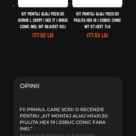
Kit montaj aliaj M12X1.50
Kit montaj aliaj M12X1.50
Surub L 26mm | Hex 17 | 16buc
Piulita Hex 19 | 20buc Conic
Conic Inel Int 56.6/Ext 60.1
Int 67.1/Ext 71.6
177.52
lei
177.52
lei
OPINII
FII PRIMUL CARE SCRII O RECENZIE
PENTRU „KIT MONTAJ ALIAJ M14X1.50
PIULITA HEX 19 | 20BUC CONIC FARA
INEL”
Adresa ta de email nu va fi publicată.