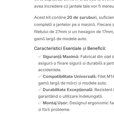
avea încredere că jantele tale vor fi mereu
Acest kit conține
20 de șuruburi
, sufici
completă a jantelor pe o mașină. Fiecare 
filetului de 27mm și un hexagon de 17mm, 
gamă largă de modele auto.
Caracteristici Esențiale și Beneficii:
✅
Siguranță Maximă:
Fabricat din oțel d
asigură o fixare sigură și durabilă a jan
accidentele.
✅
Compatibilitate Universală:
Filet M1
gamă largă de mărci și modele auto.
✅
Durabilitate Excepțională:
Rezistent 
garantând o utilizare îndelungată.
✅
Montaj Ușor:
Designul ergonomic faci
și fără probleme.