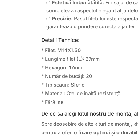
✅
Estetică Îmbunătățită:
Finisajul de c
completează aspectul elegant al jantelor
✅
Precizie:
Pasul filetului este respectat
garantează o prindere corecta a jantei.
Detalii Tehnice:
* Filet: M14X1.50
* Lungime filet (L): 27mm
* Hexagon: 17mm
* Număr de bucăți: 20
* Tip scaun: Sferic
* Material: Oțel de înaltă rezistență
* Fără inel
De ce să alegi kitul nostru de montaj al
Spre deosebire de alte kituri de montaj, k
pentru a oferi o
fixare optimă și o durabil