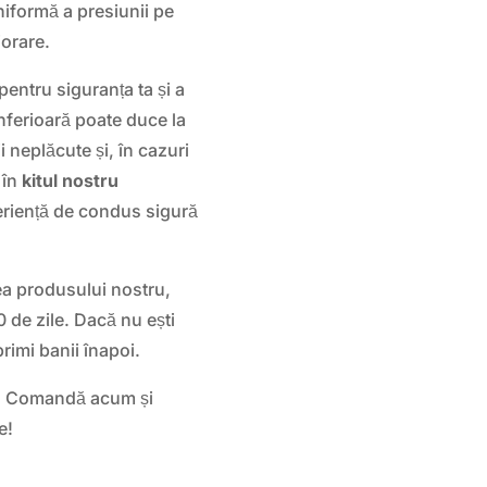
niformă a presiunii pe
iorare.
pentru siguranța ta și a
 inferioară poate duce la
ii neplăcute și, în cazuri
 în
kitul nostru
periență de condus sigură
ea produsului nostru,
0 de zile. Dacă nu ești
primi banii înapoi.
ra. Comandă acum și
e!