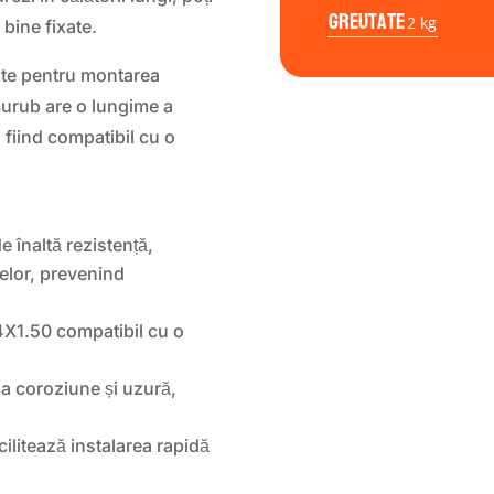
17
Greutate
2 kg
|
 bine fixate.
20buc
Sferic
ente pentru montarea
Fara
șurub are o lungime a
Inel
fiind compatibil cu o
e înaltă rezistență,
telor, prevenind
4X1.50 compatibil cu o
la coroziune și uzură,
litează instalarea rapidă