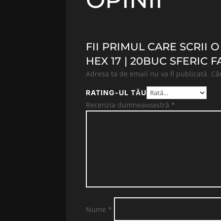
FII PRIMUL CARE SCRII 
HEX 17 | 20BUC SFERIC F
Adresa ta de email nu va fi publicată.
Câ
RATING-UL TĂU
Recenzia dumneavoastră
*
Nume
*