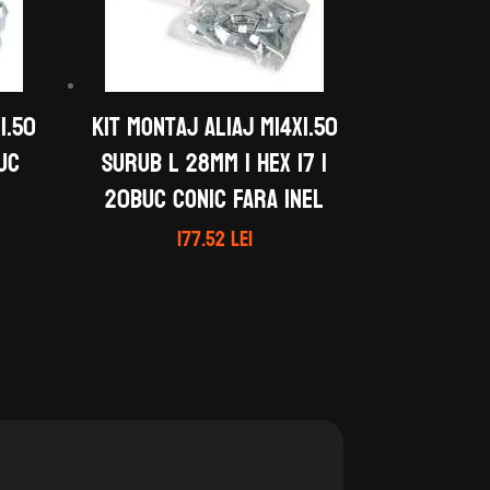
1.50
Kit montaj aliaj M14X1.50
buc
Surub L 28mm | Hex 17 |
20buc Conic Fara inel
177.52
lei