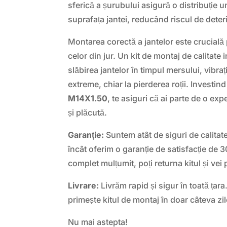
sferică a șurubului asigură o distribuție u
suprafața jantei, reducând riscul de deter
Montarea corectă a jantelor este crucială 
celor din jur. Un kit de montaj de calitate
slăbirea jantelor în timpul mersului, vibraț
extreme, chiar la pierderea roții. Investind
M14X1.50
, te asiguri că ai parte de o ex
și plăcută.
Garanție:
Suntem atât de siguri de calitat
încât oferim o garanție de satisfacție de 3
complet mulțumit, poți returna kitul și vei 
Livrare:
Livrăm rapid și sigur în toată ța
primește kitul de montaj în doar câteva zil
Nu mai astepta!