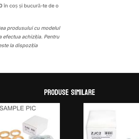
50
în coș și bucură-te de o
atea produsului cu modelul
 efectua achiziția. Pentru
este la dispoziția
Produse similare