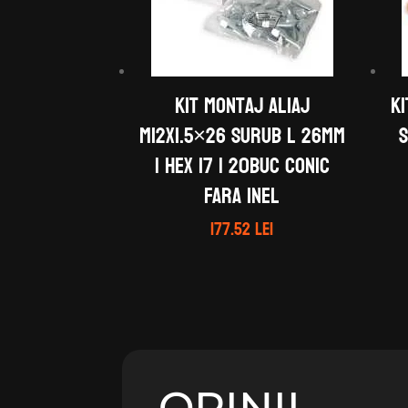
Kit montaj aliaj
Ki
M12x1.5×26 Surub L 26mm
S
| Hex 17 | 20buc Conic
Fara Inel
177.52
lei
OPINII