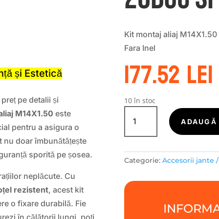
Kit montaj aliaj M14X1.50
S
Fara Inel
177.52
lei
ță și Estetică
reț pe detalii și
10 în stoc
Cantitate
 aliaj M14X1.50
este
Kit
ADAUGĂ 
cial pentru a asigura o
montaj
aliaj
kit nu doar îmbunătățește
M14X1.50
iguranță sporită pe șosea.
Categorie:
Accesorii jante 
Surub
L
rațiilor neplăcute. Cu
27mm
oțel rezistent
, acest kit
|
re o fixare durabilă. Fie
INFORMA
Hex
ezi în călătorii lungi, poți