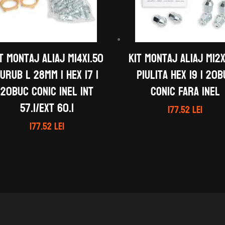
t montaj aliaj M14X1.50
Kit montaj aliaj M12X
urub L 28mm | Hex 17 |
Piulita Hex 19 | 20
20buc Conic Inel Int
Conic Fara inel
57.1/Ext 60.1
177.52
lei
177.52
lei