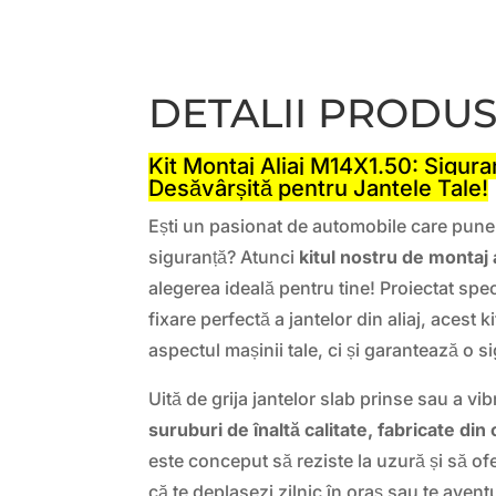
DETALII PRODU
Kit Montaj Aliaj M14X1.50: Siguran
Desăvârșită pentru Jantele Tale!
Ești un pasionat de automobile care pune p
siguranță? Atunci
kitul nostru de montaj
alegerea ideală pentru tine! Proiectat spe
fixare perfectă a jantelor din aliaj, acest 
aspectul mașinii tale, ci și garantează o s
Uită de grija jantelor slab prinse sau a vib
suruburi de înaltă calitate, fabricate din 
este conceput să reziste la uzură și să ofe
că te deplasezi zilnic în oraș sau te aventur