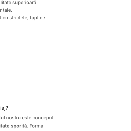
alitate superioară
 tale.
 cu strictete, fapt ce
iaj?
itul nostru este conceput
itate sporită
. Forma