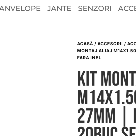
ANVELOPE
JANTE
SENZORI
ACCE
ACASĂ
/
ACCESORII
/
ACC
MONTAJ ALIAJ M14X1.50 
FARA INEL
Kit mont
M14X1.5
27mm | 
20buc Sf