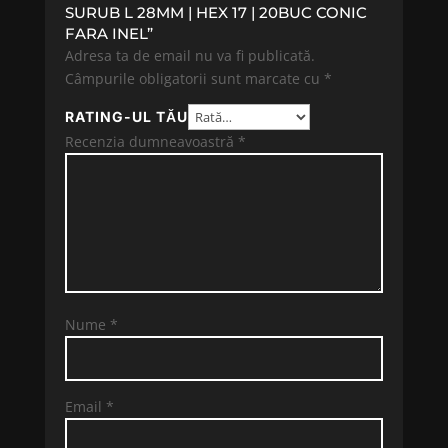
SURUB L 28MM | HEX 17 | 20BUC CONIC
FARA INEL”
Adresa ta de email nu va fi publicată.
Câmpurile obligatorii sunt marcate cu
*
RATING-UL TĂU
Recenzia dumneavoastră
*
Nume
*
Email
*