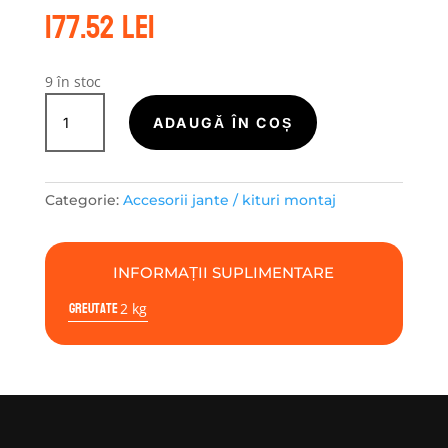
177.52
lei
9 în stoc
Cantitate
Kit
ADAUGĂ ÎN COȘ
montaj
aliaj
M14X1.50
Categorie:
Accesorii jante / kituri montaj
Surub
L
28mm
INFORMAȚII SUPLIMENTARE
|
Greutate
Hex
2 kg
17
|
20buc
Conic
Fara