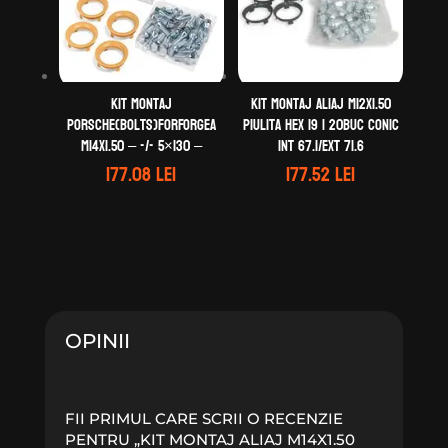
Kit montaj
Kit montaj aliaj M12X1.50
Porsche(Bolts)forForgeA
Piulita Hex 19 | 20buc Conic
M14X1.50 – -/- 5×130 –
Int 67.1/Ext 71.6
177.08
lei
177.52
lei
OPINII
FII PRIMUL CARE SCRII O RECENZIE
PENTRU „KIT MONTAJ ALIAJ M14X1.50