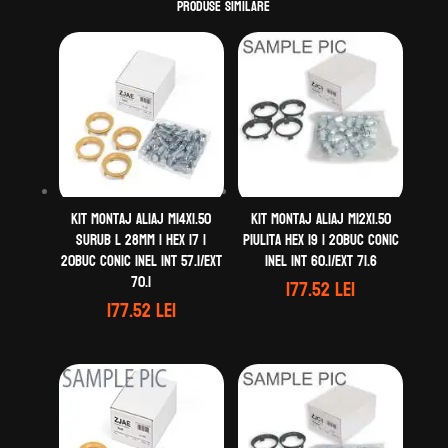
inel
Produse similare
Kit montaj aliaj M14X1.50
Kit montaj aliaj M12X1.50
Surub L 28mm | Hex 17 |
Piulita Hex 19 | 20buc Conic
20buc Conic Inel Int 57.1/Ext
Inel Int 60.1/Ext 71.6
70.1
177.52
lei
177.52
lei