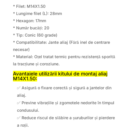
* Filet: M14X1.50
* Lungime filet (L): 28mm
* Hexagon: 17mm
* Număr bucăți: 20
* Tip: Conic (60 grade)
* Compatibilitate: Jante aliaj (Fără inel de centrare
necesar)
* Material: Oțel tratat termic pentru rezistență sporită
la tracțiune și coroziune.
Avantajele utilizării kitului de montaj aliaj
M14X1.50:
✅ Asigură o fixare corectă și sigură a jantelor din
aliaj.
✅ Previne vibrațiile și zgomotele nedorite în timpul
condusului.
✅ Reduce riscul de slăbire a șuruburilor și pierdere
a roții.