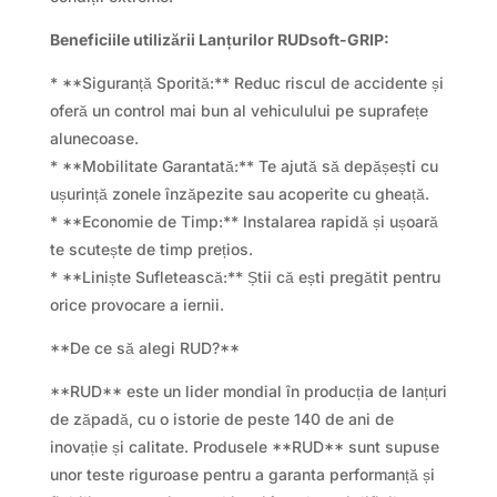
Beneficiile utilizării Lanțurilor RUDsoft-GRIP:
* **Siguranță Sporită:** Reduc riscul de accidente și
oferă un control mai bun al vehiculului pe suprafețe
alunecoase.
* **Mobilitate Garantată:** Te ajută să depășești cu
ușurință zonele înzăpezite sau acoperite cu gheață.
* **Economie de Timp:** Instalarea rapidă și ușoară
te scutește de timp prețios.
* **Liniște Sufletească:** Știi că ești pregătit pentru
orice provocare a iernii.
**De ce să alegi RUD?**
**RUD** este un lider mondial în producția de lanțuri
de zăpadă, cu o istorie de peste 140 de ani de
inovație și calitate. Produsele **RUD** sunt supuse
unor teste riguroase pentru a garanta performanță și