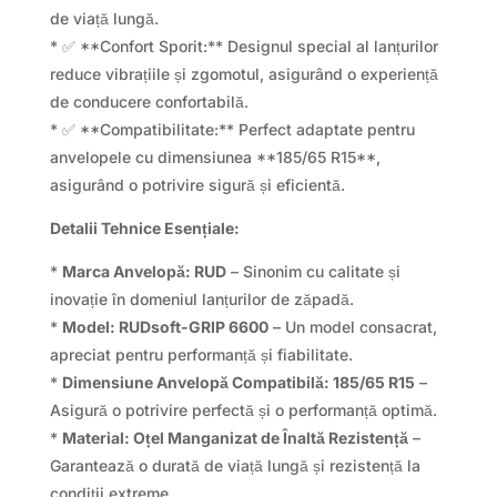
de viață lungă.
* ✅ **Confort Sporit:** Designul special al lanțurilor
reduce vibrațiile și zgomotul, asigurând o experiență
de conducere confortabilă.
* ✅ **Compatibilitate:** Perfect adaptate pentru
anvelopele cu dimensiunea **185/65 R15**,
asigurând o potrivire sigură și eficientă.
Detalii Tehnice Esențiale:
*
Marca Anvelopă: RUD
– Sinonim cu calitate și
inovație în domeniul lanțurilor de zăpadă.
*
Model: RUDsoft-GRIP 6600
– Un model consacrat,
apreciat pentru performanță și fiabilitate.
*
Dimensiune Anvelopă Compatibilă: 185/65 R15
–
Asigură o potrivire perfectă și o performanță optimă.
*
Material: Oțel Manganizat de Înaltă Rezistență
–
Garantează o durată de viață lungă și rezistență la
condiții extreme.