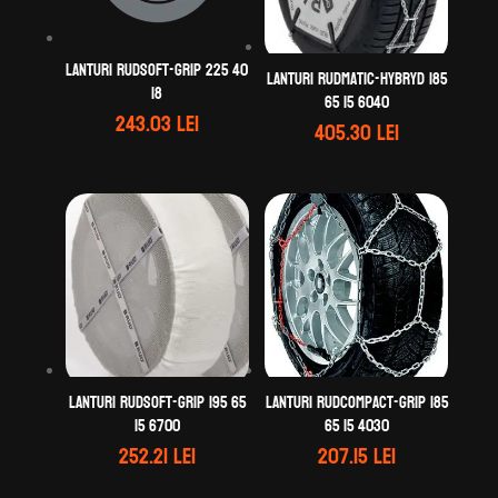
Lanturi RUDsoft-GRIP 225 40
Lanturi RUDmatic-HYBRYD 185
18
65 15 6040
243.03
lei
405.30
lei
Lanturi RUDsoft-GRIP 195 65
Lanturi RUDcompact-GRIP 185
15 6700
65 15 4030
252.21
lei
207.15
lei