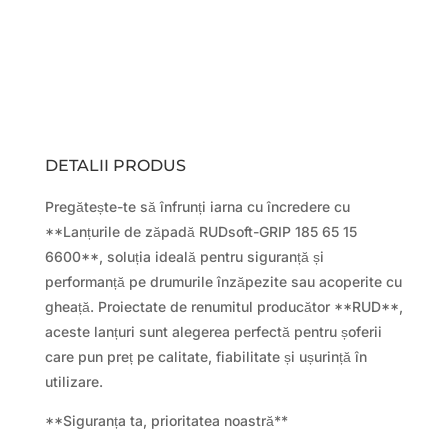
DETALII PRODUS
Pregătește-te să înfrunți iarna cu încredere cu
**Lanțurile de zăpadă RUDsoft-GRIP 185 65 15
6600**, soluția ideală pentru siguranță și
performanță pe drumurile înzăpezite sau acoperite cu
gheață. Proiectate de renumitul producător **RUD**,
aceste lanțuri sunt alegerea perfectă pentru șoferii
care pun preț pe calitate, fiabilitate și ușurință în
utilizare.
**Siguranța ta, prioritatea noastră**