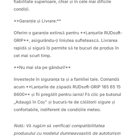
fiabilitate superioare, chiar și în cele mai dificile
condiții.
**Garanție și Livrare:**
Oferim o garanție extinsă pentru **Lanțurile RUDsoft-
GRIP**, asigurându-ți liniștea sufletească. Livrarea
rapidă și sigură îți permite să te bucuri de produs în
cel mai scurt timp.
**Nu mai sta pe gânduri!**
Investește în siguranța ta și a familiei tale. Comandă
acum **Lanțurile de zăpadă RUDsoft-GRIP 185 65 15
6600** și fii pregătit pentru iarnă! Fă clic pe butonul
„Adaugă în Coș” și bucură-te de călătorii sigure și
confortabile, indiferent de condițiile meteo.
Notă: Vă rugăm să verificați compatibilitatea
produsului cu modelul dumneavoastră de autoturism