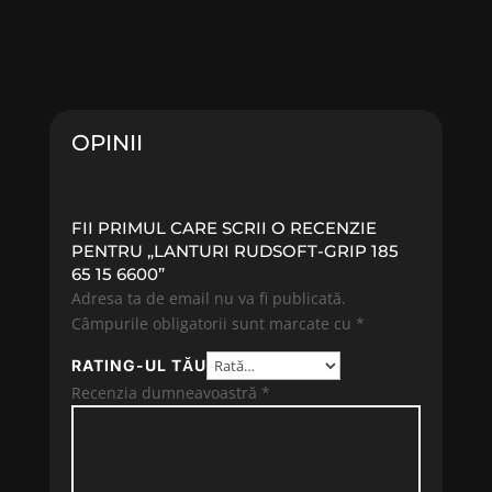
OPINII
FII PRIMUL CARE SCRII O RECENZIE
PENTRU „LANTURI RUDSOFT-GRIP 185
65 15 6600”
Adresa ta de email nu va fi publicată.
Câmpurile obligatorii sunt marcate cu
*
RATING-UL TĂU
Recenzia dumneavoastră
*