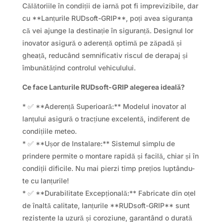
Călătoriile în condiții de iarnă pot fi imprevizibile, dar
cu **Lanțurile RUDsoft-GRIP**, poți avea siguranța
că vei ajunge la destinație în siguranță. Designul lor
inovator asigură o aderență optimă pe zăpadă și
gheață, reducând semnificativ riscul de derapaj și
îmbunătățind controlul vehiculului.
Ce face Lanturile RUDsoft-GRIP alegerea ideală?
* ✅ **Aderență Superioară:** Modelul inovator al
lanțului asigură o tracțiune excelentă, indiferent de
condițiile meteo.
* ✅ **Ușor de Instalare:** Sistemul simplu de
prindere permite o montare rapidă și facilă, chiar și în
condiții dificile. Nu mai pierzi timp prețios luptându-
te cu lanțurile!
* ✅ **Durabilitate Excepțională:** Fabricate din oțel
de înaltă calitate, lanțurile **RUDsoft-GRIP** sunt
rezistente la uzură și coroziune, garantând o durată