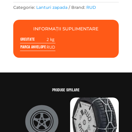
185
Categorie:
Lanturi zapada
Brand:
RUD
65
15
6600
INFORMAȚII SUPLIMENTARE
Greutate
2 kg
Marca anvelope
RUD
Produse similare