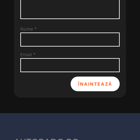
Nume
*
Email
*
ÎNAINTEAZĂ