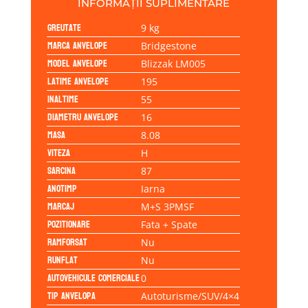
INFORMAȚII SUPLIMENTARE
Greutate
9 kg
Marca anvelope
Bridgestone
Model anvelope
Blizzak LM005
Latime anvelope
195
Inaltime
55
Diametru anvelope
16
Masa
8.08
Viteza
H
Sarcina
87
Anotimp
Iarna
Marcaj
M+S 3PMSF
Pozitionare
Fata + Spate
Ramforsat
Nu
Runflat
Nu
Autovehicule comerciale
0
Tip anvelopa
Autoturisme/SUV/4×4