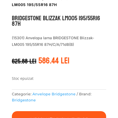
LM005 195/55R16 87H
Bridgestone BLIZZAK LM005 195/55R16
87H
(15301) Anvelopa Iarna BRIDGESTONE Blizzak-
LM005 195/55R16 87H/C/A/71dB(B)
Prețul
Prețul
586.44
lei
625.88
lei
inițial
curent
a
este:
fost:
586.44 lei.
625.88 lei.
Stoc epuizat
Categorie:
Anvelope Bridgestone
Brand:
Bridgestone