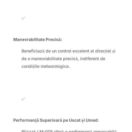
✅
Manevrabilitate Precisă:
Beneficiază de un control excelent al direcției și
de o manevrabilitate precisă, indiferent de
condițiile meteorologice.
✅
Performanță Superioară pe Uscat și Umed:
Blizzak LM-005 oferă o performanță remarcabilă