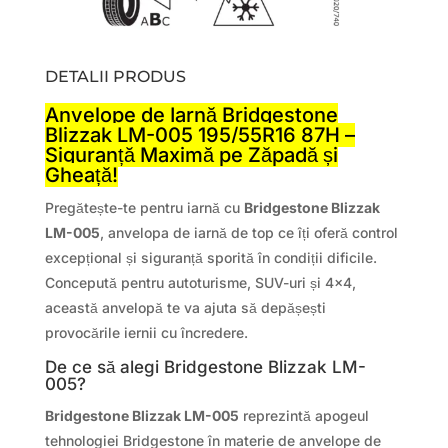
DETALII PRODUS
Anvelope de Iarnă Bridgestone
Blizzak LM-005 195/55R16 87H –
Siguranță Maximă pe Zăpadă și
Gheață!
Pregătește-te pentru iarnă cu
Bridgestone Blizzak
LM-005
, anvelopa de iarnă de top ce îți oferă control
excepțional și siguranță sporită în condiții dificile.
Concepută pentru autoturisme, SUV-uri și 4×4,
această anvelopă te va ajuta să depășești
provocările iernii cu încredere.
De ce să alegi Bridgestone Blizzak LM-
005?
Bridgestone Blizzak LM-005
reprezintă apogeul
tehnologiei Bridgestone în materie de anvelope de