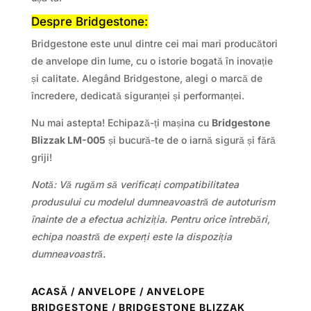
Despre Bridgestone:
Bridgestone este unul dintre cei mai mari producători
de anvelope din lume, cu o istorie bogată în inovație
și calitate. Alegând Bridgestone, alegi o marcă de
încredere, dedicată siguranței și performanței.
Nu mai astepta! Echipază-ți mașina cu
Bridgestone
Blizzak LM-005
și bucură-te de o iarnă sigură și fără
griji!
Notă: Vă rugăm să verificați compatibilitatea
produsului cu modelul dumneavoastră de autoturism
înainte de a efectua achiziția. Pentru orice întrebări,
echipa noastră de experți este la dispoziția
dumneavoastră.
ACASĂ
/
ANVELOPE
/
ANVELOPE
BRIDGESTONE
/ BRIDGESTONE BLIZZAK