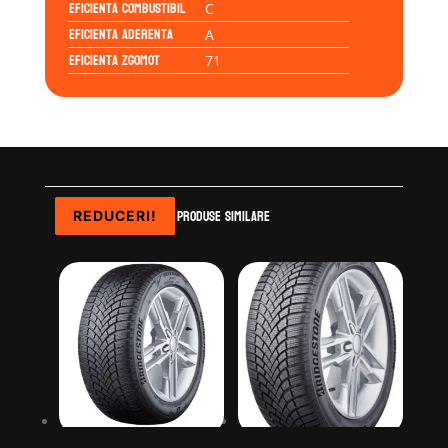
Eficienta Combustibil
C
Eficienta Aderenta
A
Eficienta Zgomot
71
Produse similare
REDUCERI!
REDUCERI!
REDUCERI!
REDUCERI!