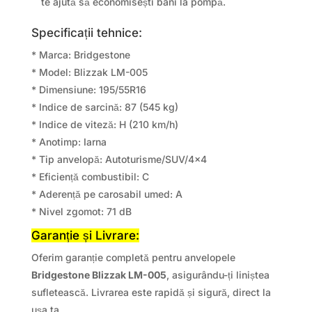
te ajută să economisești bani la pompă.
Specificații tehnice:
* Marca: Bridgestone
* Model: Blizzak LM-005
* Dimensiune: 195/55R16
* Indice de sarcină: 87 (545 kg)
* Indice de viteză: H (210 km/h)
* Anotimp: Iarna
* Tip anvelopă: Autoturisme/SUV/4×4
* Eficiență combustibil: C
* Aderență pe carosabil umed: A
* Nivel zgomot: 71 dB
Garanție și Livrare:
Oferim garanție completă pentru anvelopele
Bridgestone Blizzak LM-005
, asigurându-ți liniștea
sufletească. Livrarea este rapidă și sigură, direct la
ușa ta.