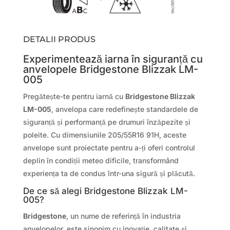
DETALII PRODUS
Experimentează iarna în siguranță cu
anvelopele Bridgestone Blizzak LM-
005
Pregătește-te pentru iarnă cu
Bridgestone Blizzak
LM-005
, anvelopa care redefinește standardele de
siguranță și performanță pe drumuri înzăpezite și
poleite. Cu dimensiunile 205/55R16 91H, aceste
anvelope sunt proiectate pentru a-ți oferi controlul
deplin în condiții meteo dificile, transformând
experiența ta de condus într-una sigură și plăcută.
De ce să alegi Bridgestone Blizzak LM-
005?
Bridgestone
, un nume de referință în industria
anvelopelor, este sinonim cu inovație, calitate și