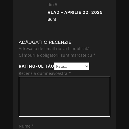
din 5
VLAD
–
APRILIE 22, 2025
Bun!
ADĂUGAȚI O RECENZIE
Adresa ta de email nu va fi publicată.
Câmpurile obligatorii sunt marcate cu
*
RATING-UL TĂU
Recenzia dumneavoastră
*
Nume
*