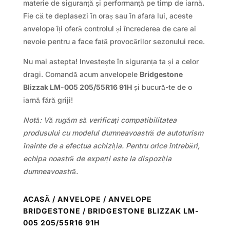
materie de siguranță și performanță pe timp de iarnă.
Fie că te deplasezi în oraș sau în afara lui, aceste
anvelope îți oferă controlul și încrederea de care ai
nevoie pentru a face față provocărilor sezonului rece.
Nu mai astepta! Investește în siguranța ta și a celor
dragi. Comandă acum anvelopele
Bridgestone
Blizzak LM-005 205/55R16 91H
și bucură-te de o
iarnă fără griji!
Notă: Vă rugăm să verificați compatibilitatea
produsului cu modelul dumneavoastră de autoturism
înainte de a efectua achiziția. Pentru orice întrebări,
echipa noastră de experți este la dispoziția
dumneavoastră.
ACASĂ
/
ANVELOPE
/
ANVELOPE
BRIDGESTONE
/ BRIDGESTONE BLIZZAK LM-
005 205/55R16 91H