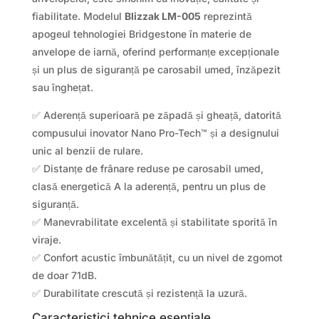
fiabilitate. Modelul
Blizzak LM-005
reprezintă
apogeul tehnologiei Bridgestone în materie de
anvelope de iarnă, oferind performanțe excepționale
și un plus de siguranță pe carosabil umed, înzăpezit
sau înghețat.
✅ Aderență superioară pe zăpadă și gheață, datorită
compusului inovator Nano Pro-Tech™ și a designului
unic al benzii de rulare.
✅ Distanțe de frânare reduse pe carosabil umed,
clasă energetică A la aderență, pentru un plus de
siguranță.
✅ Manevrabilitate excelentă și stabilitate sporită în
viraje.
✅ Confort acustic îmbunătățit, cu un nivel de zgomot
de doar 71dB.
✅ Durabilitate crescută și rezistență la uzură.
Caracteristici tehnice esențiale