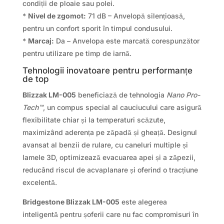
condiții de ploaie sau polei.
*
Nivel de zgomot:
71 dB – Anvelopă silențioasă,
pentru un confort sporit în timpul condusului.
*
Marcaj:
Da – Anvelopa este marcată corespunzător
pentru utilizare pe timp de iarnă.
Tehnologii inovatoare pentru performanțe
de top
Blizzak LM-005
beneficiază de tehnologia
Nano Pro-
Tech™
, un compus special al cauciucului care asigură
flexibilitate chiar și la temperaturi scăzute,
maximizând aderența pe zăpadă și gheață. Designul
avansat al benzii de rulare, cu caneluri multiple și
lamele 3D, optimizează evacuarea apei și a zăpezii,
reducând riscul de acvaplanare și oferind o tracțiune
excelentă.
Bridgestone Blizzak LM-005
este alegerea
inteligentă pentru șoferii care nu fac compromisuri în