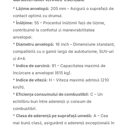
*
Lățime anvelopă:
205 mm – Asigură o suprafață de
contact optimă cu drumul.
*
Înălțime:
55 – Procentul înălțimii față de lățime,
contribuind la confortul și manevrabilitatea
anvelopei.
*
Diametru anvelopă:
16 inch – Dimensiune standard,
compatibilă cu o gamă largă de autoturisme, SUV-uri
și 4×4.
*
Indice de sarcină:
91 – Capacitatea maximă de
încărcare a anvelopei (615 kg).
*
Indice de viteză:
H – Viteza maximă admisă (210
km/h).
*
Eficiența consumului de combustibil:
C – Un
echilibru bun între aderență și consum de
combustibil.
*
Clasa de aderență pe suprafață umedă:
A – Cea
mai bună clasă, asigurând o aderență excepțională în