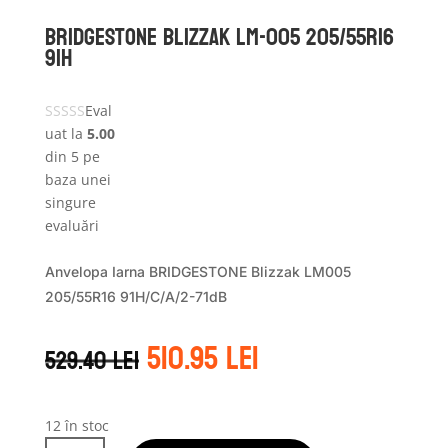
Bridgestone BLIZZAK LM-005 205/55R16
91H
Eval
uat la
5.00
din 5 pe
baza unei
singure
evaluări
Anvelopa Iarna BRIDGESTONE Blizzak LM005
205/55R16 91H/C/A/2-71dB
Prețul
Prețul
510.95
lei
529.40
lei
inițial
curent
a
este:
fost:
510.95 lei.
529.40 lei.
12 în stoc
Cantitate