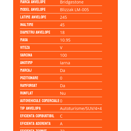
Marca anvelope
Bridgestone
Model anvelope
Blizzak LM-005
Latime anvelope
245
Inaltime
45
Diametru anvelope
18
Masa
10.95
Viteza
V
Sarcina
100
Anotimp
Iarna
Marcaj
Da
Pozitionare
0
Ramforsat
Da
Runflat
Nu
Autovehicule comerciale
0
Tip anvelopa
Autoturisme/SUV/4×4
Eficienta Combustibil
C
Eficienta Aderenta
A