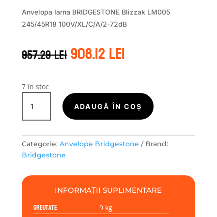
Anvelopa Iarna BRIDGESTONE Blizzak LM005
245/45R18 100V/XL/C/A/2-72dB
Prețul
Prețul
908.12
lei
957.29
lei
inițial
curent
a
este:
fost:
908.12 lei.
957.29 lei.
7 în stoc
Cantitate
Bridgestone
ADAUGĂ ÎN COȘ
BLIZZAK
LM-
005
Categorie:
Anvelope Bridgestone
Brand:
245/45R18
Bridgestone
100V
INFORMAȚII SUPLIMENTARE
Greutate
9 kg