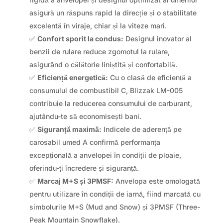
asigură un răspuns rapid la direcție și o stabilitate
excelentă în viraje, chiar și la viteze mari.
✅
Confort sporit la condus:
Designul inovator al
benzii de rulare reduce zgomotul la rulare,
asigurând o călătorie liniștită și confortabilă.
✅
Eficiență energetică:
Cu o clasă de eficiență a
consumului de combustibil C, Blizzak LM-005
contribuie la reducerea consumului de carburant,
ajutându-te să economisești bani.
✅
Siguranță maximă:
Indicele de aderență pe
carosabil umed A confirmă performanța
excepțională a anvelopei în condiții de ploaie,
oferindu-ți încredere și siguranță.
✅
Marcaj M+S și 3PMSF:
Anvelopa este omologată
pentru utilizare în condiții de iarnă, fiind marcată cu
simbolurile M+S (Mud and Snow) și 3PMSF (Three-
Peak Mountain Snowflake).