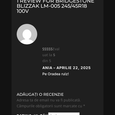
1 REVIEW FOR
BRIDGESTONE
BLIZZAK LM-005 245/45R18
100V
Eval
uat la
5
din 5
ANIA
–
APRILIE 22, 2025
Pe Oradea rulz!
ADĂUGAȚI O RECENZIE
Adresa ta de email nu va fi publicată.
Câmpurile obligatorii sunt marcate cu
*