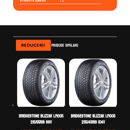
Eficienta Zgomot
72
Produse similare
REDUCERI!
REDUCERI!
REDUCERI!
REDUCERI!
Bridgestone BLIZZAK LM005
Bridgestone BLIZZAK LM005
215/55R18 99V
255/45R19 104V