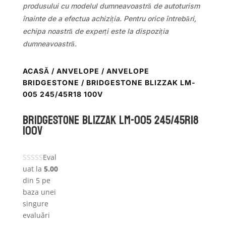
produsului cu modelul dumneavoastră de autoturism
înainte de a efectua achiziția. Pentru orice întrebări,
echipa noastră de experți este la dispoziția
dumneavoastră.
ACASĂ
/
ANVELOPE
/
ANVELOPE
BRIDGESTONE
/ BRIDGESTONE BLIZZAK LM-
005 245/45R18 100V
Bridgestone BLIZZAK LM-005 245/45R18
100V
Eval
uat la
5.00
din 5 pe
baza unei
singure
evaluări