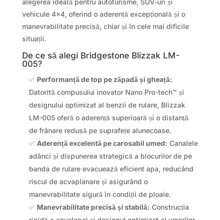
alegerea ideală pentru autoturisme, SUV-uri și
vehicule 4×4, oferind o aderență excepțională și o
manevrabilitate precisă, chiar și în cele mai dificile
situații.
De ce să alegi Bridgestone Blizzak LM-
005?
✅
Performanță de top pe zăpadă și gheață:
Datorită compusului inovator Nano Pro-tech™ și
designului optimizat al benzii de rulare, Blizzak
LM-005 oferă o aderență superioară și o distanță
de frânare redusă pe suprafețe alunecoase.
✅
Aderență excelentă pe carosabil umed:
Canalele
adânci și dispunerea strategică a blocurilor de pe
banda de rulare evacuează eficient apa, reducând
riscul de acvaplanare și asigurând o
manevrabilitate sigură în condiții de ploaie.
✅
Manevrabilitate precisă și stabilă:
Construcția
rigidă a anvelopei și designul optimizat al umerilor