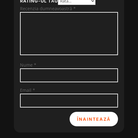
RATING-UL TĂU
Recenzia dumneavoastră
*
Nume
*
Email
*
ÎNAINTEAZĂ