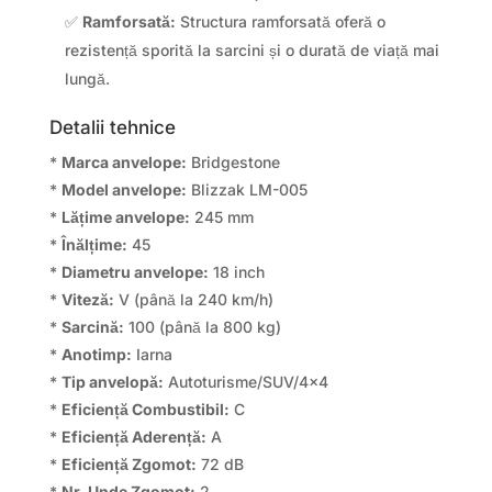
✅
Ramforsată:
Structura ramforsată oferă o
rezistență sporită la sarcini și o durată de viață mai
lungă.
Detalii tehnice
*
Marca anvelope:
Bridgestone
*
Model anvelope:
Blizzak LM-005
*
Lățime anvelope:
245 mm
*
Înălțime:
45
*
Diametru anvelope:
18 inch
*
Viteză:
V (până la 240 km/h)
*
Sarcină:
100 (până la 800 kg)
*
Anotimp:
Iarna
*
Tip anvelopă:
Autoturisme/SUV/4×4
*
Eficiență Combustibil:
C
*
Eficiență Aderență:
A
*
Eficiență Zgomot:
72 dB
*
Nr. Unde Zgomot:
2