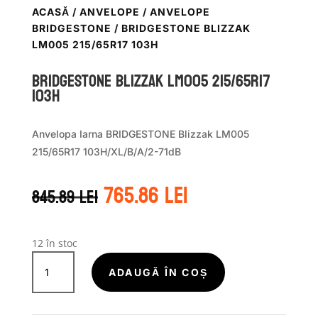
ACASĂ
/
ANVELOPE
/
ANVELOPE
BRIDGESTONE
/ BRIDGESTONE BLIZZAK
LM005 215/65R17 103H
Bridgestone BLIZZAK LM005 215/65R17
103H
Anvelopa Iarna BRIDGESTONE Blizzak LM005
215/65R17 103H/XL/B/A/2-71dB
Prețul
Prețul
765.86
lei
845.89
lei
inițial
curent
a
este:
fost:
765.86 lei.
845.89 lei.
12 în stoc
Cantitate
Bridgestone
ADAUGĂ ÎN COȘ
BLIZZAK
LM005