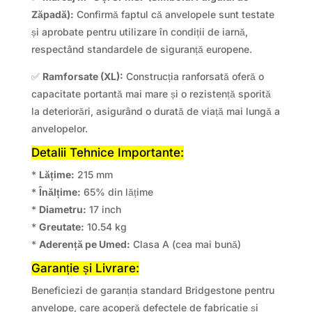
Zăpadă):
Confirmă faptul că anvelopele sunt testate
și aprobate pentru utilizare în condiții de iarnă,
respectând standardele de siguranță europene.
✅
Ramforsate (XL):
Construcția ranforsată oferă o
capacitate portantă mai mare și o rezistență sporită
la deteriorări, asigurând o durată de viață mai lungă a
anvelopelor.
Detalii Tehnice Importante:
*
Lățime:
215 mm
*
Înălțime:
65% din lățime
*
Diametru:
17 inch
*
Greutate:
10.54 kg
*
Aderență pe Umed:
Clasa A (cea mai bună)
Garanție și Livrare:
Beneficiezi de garanția standard Bridgestone pentru
anvelope, care acoperă defectele de fabricație și