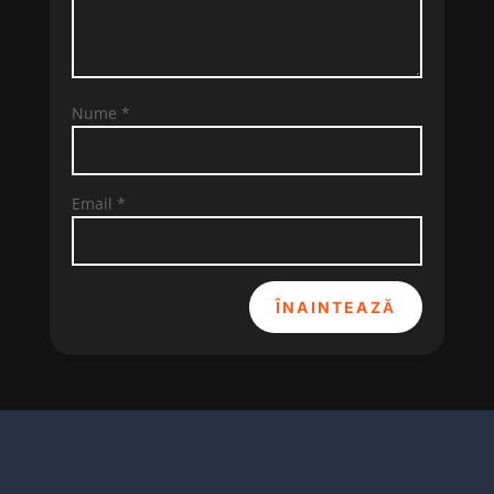
Nume
*
Email
*
ÎNAINTEAZĂ