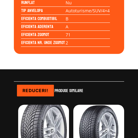
Runflat
Nu
Tip anvelopa
Autoturisme/SUV/4×4
Eficienta Combustibil
B
Eficienta Aderenta
A
Eficienta Zgomot
71
Eficienta Nr. Unde Zgomot
2
Produse similare
REDUCERI!
REDUCERI!
REDUCERI!
REDUCERI!