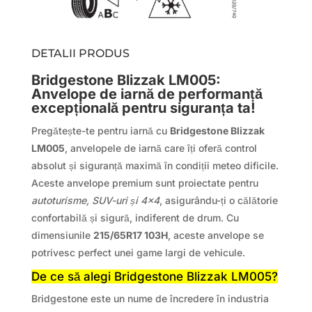
DETALII PRODUS
Bridgestone Blizzak LM005:
Anvelope de iarnă de performanță
excepțională pentru siguranța ta!
Pregătește-te pentru iarnă cu
Bridgestone Blizzak
LM005
, anvelopele de iarnă care îți oferă control
absolut și siguranță maximă în condiții meteo dificile.
Aceste anvelope premium sunt proiectate pentru
autoturisme, SUV-uri și 4×4
, asigurându-ți o călătorie
confortabilă și sigură, indiferent de drum. Cu
dimensiunile
215/65R17 103H
, aceste anvelope se
potrivesc perfect unei game largi de vehicule.
De ce să alegi Bridgestone Blizzak LM005?
Bridgestone este un nume de încredere în industria