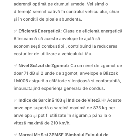
aderență optimă pe drumuri umede. Vei simți o
diferență semnificativă în controlul vehiculului, chiar
și în condiții de ploaie abundentă.
✅
Eficiență Energetică:
Clasa de eficiență energetică
B înseamnă că aceste anvelope te ajută să
economisești combustibil, contribuind la reducerea
costurilor de utilizare a vehiculului tău.
✅
Nivel Scăzut de Zgomot:
Cu un nivel de zgomot de
doar 71 dB și 2 unde de zgomot, anvelopele Blizzak
LM005 asigură o călătorie silențioasă și confortabilă,
îmbunătățind experiența generală de condus.
✅
Indice de Sarcină 103 și Indice de Viteză H:
Aceste
anvelope suportă o sarcină maximă de 875 kg per
anvelopă și pot fi utilizate în siguranță până la o
viteză maximă de 210 km/h.
✅
Marcaj M+S și 3PMSF (Simbolul Fulgului de