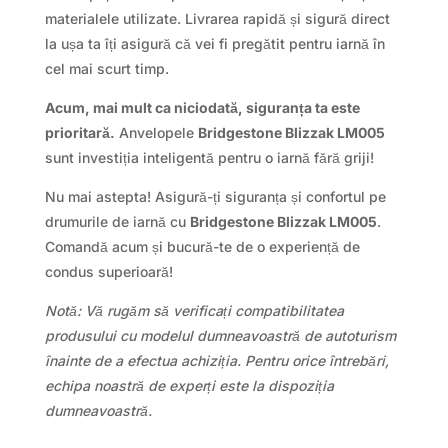
materialele utilizate. Livrarea rapidă și sigură direct
la ușa ta îți asigură că vei fi pregătit pentru iarnă în
cel mai scurt timp.
Acum, mai mult ca niciodată, siguranța ta este
prioritară.
Anvelopele
Bridgestone Blizzak LM005
sunt investiția inteligentă pentru o iarnă fără griji!
Nu mai astepta! Asigură-ți siguranța și confortul pe
drumurile de iarnă cu
Bridgestone Blizzak LM005
.
Comandă acum și bucură-te de o experiență de
condus superioară!
Notă: Vă rugăm să verificați compatibilitatea
produsului cu modelul dumneavoastră de autoturism
înainte de a efectua achiziția. Pentru orice întrebări,
echipa noastră de experți este la dispoziția
dumneavoastră.