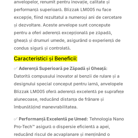
anvelopelor, renumit pentru inovație, calitate și
performanță superioară. Blizzak LM005 nu face
excepție, fiind rezultatul a numeroși ani de cercetare
și dezvoltare. Aceste anvelope sunt concepute
pentru a oferi aderență excepțională pe zăpadă,
gheață și drumuri umede, asigurând o experiență de
condus sigură și controlată.
Caracteristici și Beneficii:
✅
Aderență Superioară pe Zăpadă și Gheață:
Datorită compusului inovator al benzii de rulare și a
designului special conceput pentru iarnă, anvelopele
Blizzak LM005 oferă aderență excelentă pe suprafețe
alunecoase, reducând distanța de frânare și
îmbunătățind manevrabilitatea.
✅
Performanță Excelentă pe Umed:
Tehnologia Nano
Pro-Tech™ asigură o dispersie eficientă a apei,
reducând riscul de acvaplanare și menținând o