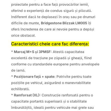
proiectate pentru a face față provocărilor iernii,
oferind o experiență de condus sigură și plăcută.
Indiferent dacă te deplasezi în oraș sau pe drumuri
dificile de munte,
Bridgestone Blizzak LM005
îți
oferă încrederea de care ai nevoie pentru a depăși
orice obstacol.
Caracteristici cheie care fac diferența:
*
Marcaj M+S și 3PMSF:
Atestă capacitatea
excelentă de tracțiune pe zăpadă și gheață, fiind
conforme cu standardele europene pentru anvelopele
de iarnă.
*
Poziționare față + spate:
Potrivite pentru toate
pozițiile pe vehicul, asigurând o manevrabilitate
echilibrată.
*
Ramforsat (XL):
Construcție ranforsată pentru o
capacitate portantă superioară și o stabilitate
îmbunătățită, ideală pentru vehicule mai grele sau