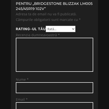
PENTRU „BRIDGESTONE BLIZZAK LM005
245/45R19 102V”
Adresa ta de email nu va fi publicată.
Câmpurile obligatorii sunt marcate cu
*
RATING-UL TĂU
Recenzia dumneavoastră
*
Nume
*
Email
*