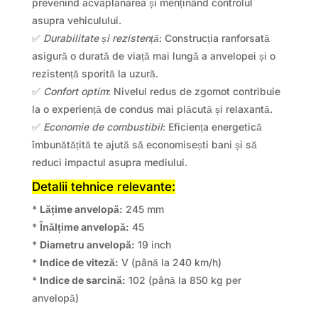
prevenind acvaplanarea și menținând controlul
asupra vehiculului.
✅
Durabilitate și rezistență
: Construcția ranforsată
asigură o durată de viață mai lungă a anvelopei și o
rezistență sporită la uzură.
✅
Confort optim
: Nivelul redus de zgomot contribuie
la o experiență de condus mai plăcută și relaxantă.
✅
Economie de combustibil
: Eficiența energetică
îmbunătățită te ajută să economisești bani și să
reduci impactul asupra mediului.
Detalii tehnice relevante:
*
Lățime anvelopă:
245 mm
*
Înălțime anvelopă:
45
*
Diametru anvelopă:
19 inch
*
Indice de viteză:
V (până la 240 km/h)
*
Indice de sarcină:
102 (până la 850 kg per
anvelopă)