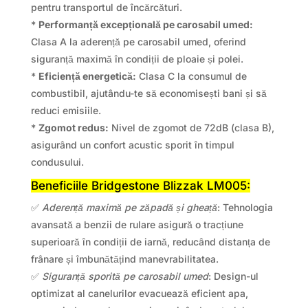
pentru transportul de încărcături.
*
Performanță excepțională pe carosabil umed:
Clasa A la aderență pe carosabil umed, oferind
siguranță maximă în condiții de ploaie și polei.
*
Eficiență energetică:
Clasa C la consumul de
combustibil, ajutându-te să economisești bani și să
reduci emisiile.
*
Zgomot redus:
Nivel de zgomot de 72dB (clasa B),
asigurând un confort acustic sporit în timpul
condusului.
Beneficiile Bridgestone Blizzak LM005:
✅
Aderență maximă pe zăpadă și gheață
: Tehnologia
avansată a benzii de rulare asigură o tracțiune
superioară în condiții de iarnă, reducând distanța de
frânare și îmbunătățind manevrabilitatea.
✅
Siguranță sporită pe carosabil umed
: Design-ul
optimizat al canelurilor evacuează eficient apa,