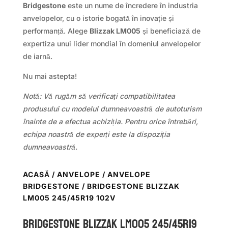
Bridgestone
este un nume de încredere în industria
anvelopelor, cu o istorie bogată în inovație și
performanță. Alege
Blizzak LM005
și beneficiază de
expertiza unui lider mondial în domeniul anvelopelor
de iarnă.
Nu mai astepta!
Notă: Vă rugăm să verificați compatibilitatea
produsului cu modelul dumneavoastră de autoturism
înainte de a efectua achiziția. Pentru orice întrebări,
echipa noastră de experți este la dispoziția
dumneavoastră.
ACASĂ
/
ANVELOPE
/
ANVELOPE
BRIDGESTONE
/ BRIDGESTONE BLIZZAK
LM005 245/45R19 102V
Bridgestone BLIZZAK LM005 245/45R19