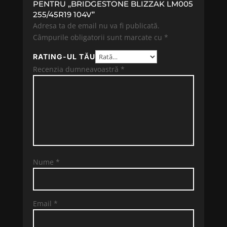
PENTRU „BRIDGESTONE BLIZZAK LM005
255/45R19 104V”
Adresa ta de email nu va fi publicată.
Câmpurile obligatorii sunt marcate cu
*
RATING-UL TĂU
Recenzia dumneavoastră
*
Nume
*
Email
*