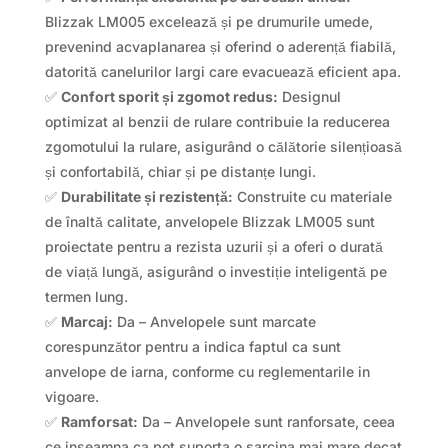
Blizzak LM005 excelează și pe drumurile umede,
prevenind acvaplanarea și oferind o aderență fiabilă,
datorită canelurilor largi care evacuează eficient apa.
✅
Confort sporit și zgomot redus:
Designul
optimizat al benzii de rulare contribuie la reducerea
zgomotului la rulare, asigurând o călătorie silențioasă
și confortabilă, chiar și pe distanțe lungi.
✅
Durabilitate și rezistență:
Construite cu materiale
de înaltă calitate, anvelopele Blizzak LM005 sunt
proiectate pentru a rezista uzurii și a oferi o durată
de viață lungă, asigurând o investiție inteligentă pe
termen lung.
✅
Marcaj:
Da – Anvelopele sunt marcate
corespunzător pentru a indica faptul ca sunt
anvelope de iarna, conforme cu reglementarile in
vigoare.
✅
Ramforsat:
Da – Anvelopele sunt ranforsate, ceea
ce inseamna ca pot suporta o sarcina mai mare decat