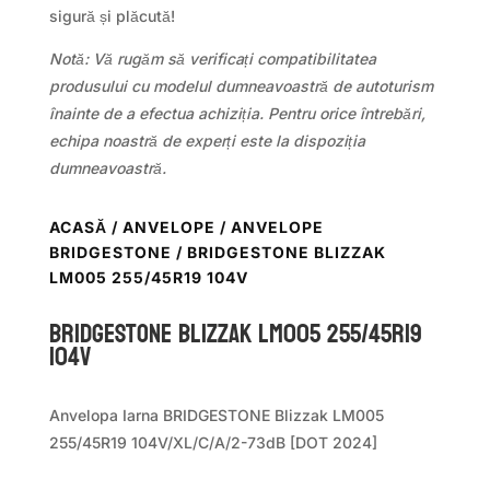
sigură și plăcută!
Notă: Vă rugăm să verificați compatibilitatea
produsului cu modelul dumneavoastră de autoturism
înainte de a efectua achiziția. Pentru orice întrebări,
echipa noastră de experți este la dispoziția
dumneavoastră.
ACASĂ
/
ANVELOPE
/
ANVELOPE
BRIDGESTONE
/ BRIDGESTONE BLIZZAK
LM005 255/45R19 104V
Bridgestone BLIZZAK LM005 255/45R19
104V
Anvelopa Iarna BRIDGESTONE Blizzak LM005
255/45R19 104V/XL/C/A/2-73dB [DOT 2024]