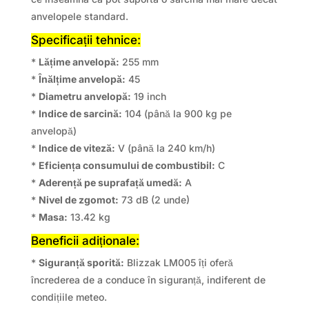
anvelopele standard.
Specificații tehnice:
*
Lățime anvelopă:
255 mm
*
Înălțime anvelopă:
45
*
Diametru anvelopă:
19 inch
*
Indice de sarcină:
104 (până la 900 kg pe
anvelopă)
*
Indice de viteză:
V (până la 240 km/h)
*
Eficiența consumului de combustibil:
C
*
Aderență pe suprafață umedă:
A
*
Nivel de zgomot:
73 dB (2 unde)
*
Masa:
13.42 kg
Beneficii adiționale:
*
Siguranță sporită:
Blizzak LM005 îți oferă
încrederea de a conduce în siguranță, indiferent de
condițiile meteo.