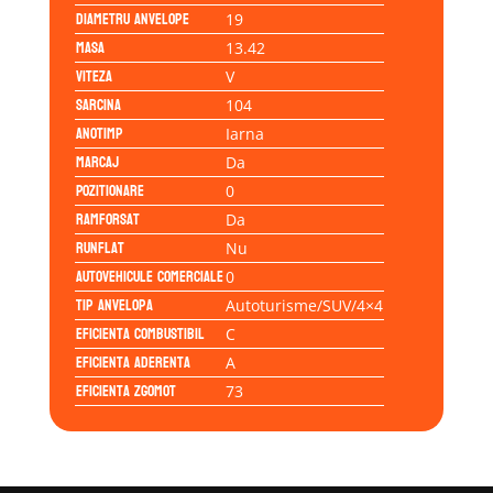
Diametru anvelope
19
Masa
13.42
Viteza
V
Sarcina
104
Anotimp
Iarna
Marcaj
Da
Pozitionare
0
Ramforsat
Da
Runflat
Nu
Autovehicule comerciale
0
Tip anvelopa
Autoturisme/SUV/4×4
Eficienta Combustibil
C
Eficienta Aderenta
A
Eficienta Zgomot
73