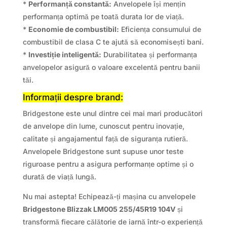
*
Performanță constantă:
Anvelopele își mențin
performanța optimă pe toată durata lor de viață.
*
Economie de combustibil:
Eficiența consumului de
combustibil de clasa C te ajută să economisești bani.
*
Investiție inteligentă:
Durabilitatea și performanța
anvelopelor asigură o valoare excelentă pentru banii
tăi.
Informații despre brand:
Bridgestone este unul dintre cei mai mari producători
de anvelope din lume, cunoscut pentru inovație,
calitate și angajamentul față de siguranța rutieră.
Anvelopele Bridgestone sunt supuse unor teste
riguroase pentru a asigura performanțe optime și o
durată de viață lungă.
Nu mai astepta! Echipează-ți mașina cu anvelopele
Bridgestone Blizzak LM005 255/45R19 104V
și
transformă fiecare călătorie de iarnă într-o experiență