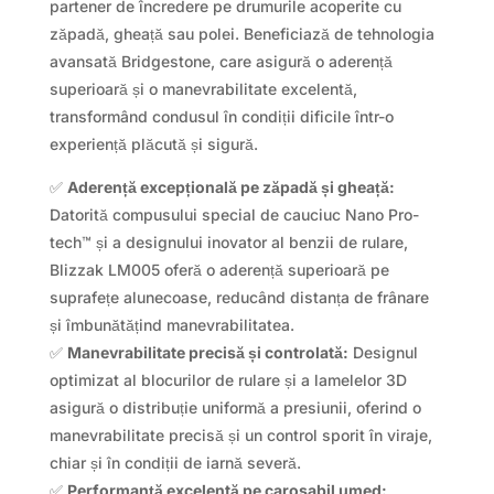
partener de încredere pe drumurile acoperite cu
zăpadă, gheață sau polei. Beneficiază de tehnologia
avansată Bridgestone, care asigură o aderență
superioară și o manevrabilitate excelentă,
transformând condusul în condiții dificile într-o
experiență plăcută și sigură.
✅
Aderență excepțională pe zăpadă și gheață:
Datorită compusului special de cauciuc Nano Pro-
tech™ și a designului inovator al benzii de rulare,
Blizzak LM005 oferă o aderență superioară pe
suprafețe alunecoase, reducând distanța de frânare
și îmbunătățind manevrabilitatea.
✅
Manevrabilitate precisă și controlată:
Designul
optimizat al blocurilor de rulare și a lamelelor 3D
asigură o distribuție uniformă a presiunii, oferind o
manevrabilitate precisă și un control sporit în viraje,
chiar și în condiții de iarnă severă.
✅
Performanță excelentă pe carosabil umed: