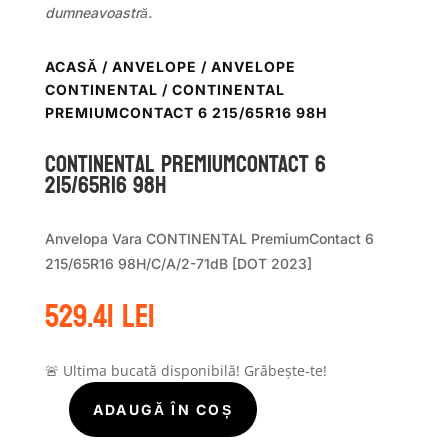
dumneavoastră.
ACASĂ
/
ANVELOPE
/
ANVELOPE
CONTINENTAL
/ CONTINENTAL
PREMIUMCONTACT 6 215/65R16 98H
Continental PREMIUMCONTACT 6
215/65R16 98H
Anvelopa Vara CONTINENTAL PremiumContact 6
215/65R16 98H/C/A/2-71dB [DOT 2023]
529.41
lei
🚨 Ultima bucată disponibilă! Grăbește-te!
ADAUGĂ ÎN COȘ
Cantitate
Continental