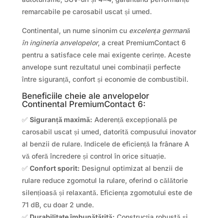
remarcabile pe carosabil uscat și umed.
Continental, un nume sinonim cu
excelența germană
în ingineria anvelopelor
, a creat PremiumContact 6
pentru a satisface cele mai exigente cerințe. Aceste
anvelope sunt rezultatul unei combinații perfecte
între siguranță, confort și economie de combustibil.
Beneficiile cheie ale anvelopelor
Continental PremiumContact 6:
✅
Siguranță maximă:
Aderență excepțională pe
carosabil uscat și umed, datorită compusului inovator
al benzii de rulare. Indicele de eficiență la frânare A
vă oferă încredere și control în orice situație.
✅
Confort sporit:
Designul optimizat al benzii de
rulare reduce zgomotul la rulare, oferind o călătorie
silențioasă și relaxantă. Eficiența zgomotului este de
71 dB, cu doar 2 unde.
✅
Durabilitate îmbunătățită:
Construcția robustă și