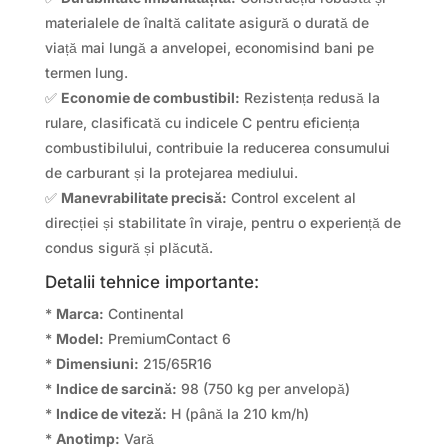
materialele de înaltă calitate asigură o durată de
viață mai lungă a anvelopei, economisind bani pe
termen lung.
✅
Economie de combustibil:
Rezistența redusă la
rulare, clasificată cu indicele C pentru eficiența
combustibilului, contribuie la reducerea consumului
de carburant și la protejarea mediului.
✅
Manevrabilitate precisă:
Control excelent al
direcției și stabilitate în viraje, pentru o experiență de
condus sigură și plăcută.
Detalii tehnice importante:
*
Marca:
Continental
*
Model:
PremiumContact 6
*
Dimensiuni:
215/65R16
*
Indice de sarcină:
98 (750 kg per anvelopă)
*
Indice de viteză:
H (până la 210 km/h)
*
Anotimp:
Vară