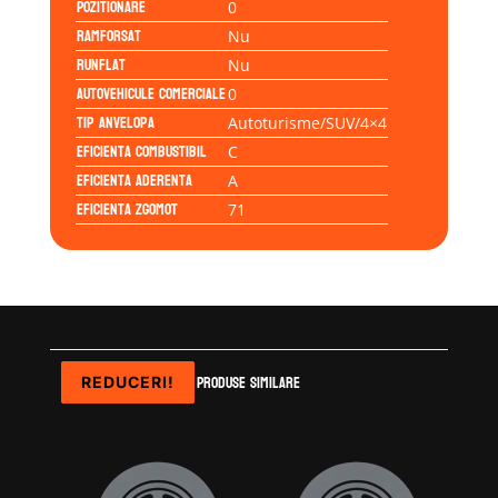
Pozitionare
0
Ramforsat
Nu
Runflat
Nu
Autovehicule comerciale
0
Tip anvelopa
Autoturisme/SUV/4×4
Eficienta Combustibil
C
Eficienta Aderenta
A
Eficienta Zgomot
71
Produse similare
REDUCERI!
REDUCERI!
REDUCERI!
REDUCERI!