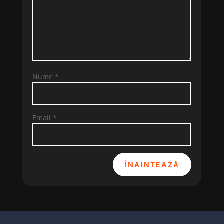
Nume
*
Email
*
ÎNAINTEAZĂ