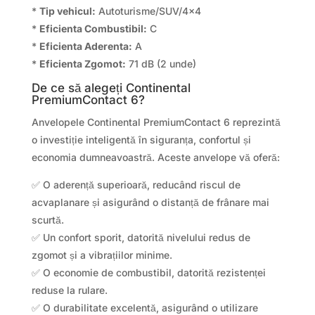
*
Tip vehicul:
Autoturisme/SUV/4×4
*
Eficienta Combustibil:
C
*
Eficienta Aderenta:
A
*
Eficienta Zgomot:
71 dB (2 unde)
De ce să alegeți Continental
PremiumContact 6?
Anvelopele Continental PremiumContact 6 reprezintă
o investiție inteligentă în siguranța, confortul și
economia dumneavoastră. Aceste anvelope vă oferă:
✅ O aderență superioară, reducând riscul de
acvaplanare și asigurând o distanță de frânare mai
scurtă.
✅ Un confort sporit, datorită nivelului redus de
zgomot și a vibrațiilor minime.
✅ O economie de combustibil, datorită rezistenței
reduse la rulare.
✅ O durabilitate excelentă, asigurând o utilizare