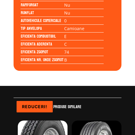
Ramforsat
Nu
Runflat
Nu
Autovehicule comerciale
0
Tip anvelopa
Camioane
Eficienta Combustibil
E
Eficienta Aderenta
C
Eficienta Zgomot
74
Eficienta Nr. Unde Zgomot
B
Produse similare
REDUCERI!
REDUCERI!
REDUCERI!
REDUCERI!