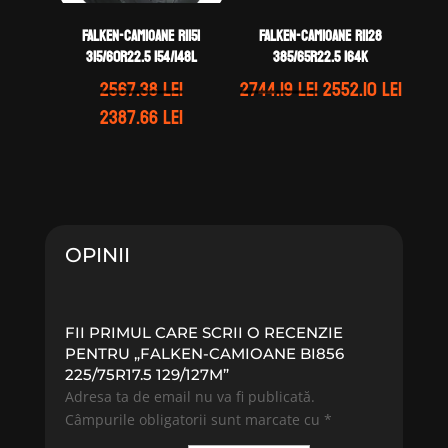
FALKEN-CAMIOANE RI151
FALKEN-CAMIOANE RI128
315/60R22.5 154/148L
385/65R22.5 164K
Prețul
Prețu
2567.38
lei
2744.19
lei
2552.10
lei
inițial
curen
Prețul
Prețul
2387.66
lei
a
este:
inițial
curent
fost:
2552.1
a
este:
2744.19 lei.
fost:
2387.66 lei.
2567.38 lei.
OPINII
FII PRIMUL CARE SCRII O RECENZIE
PENTRU „FALKEN-CAMIOANE BI856
225/75R17.5 129/127M”
Adresa ta de email nu va fi publicată.
Câmpurile obligatorii sunt marcate cu
*