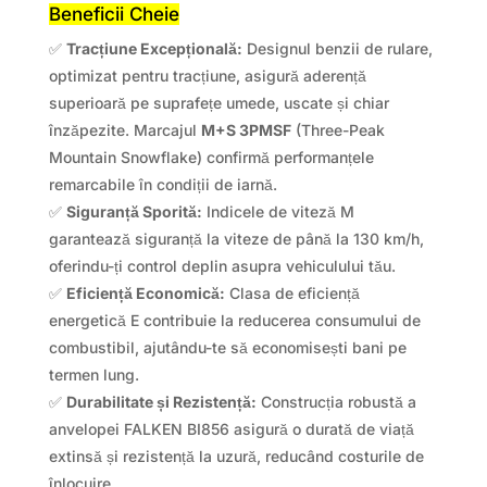
Beneficii Cheie
✅
Tracțiune Excepțională:
Designul benzii de rulare,
optimizat pentru tracțiune, asigură aderență
superioară pe suprafețe umede, uscate și chiar
înzăpezite. Marcajul
M+S 3PMSF
(Three-Peak
Mountain Snowflake) confirmă performanțele
remarcabile în condiții de iarnă.
✅
Siguranță Sporită:
Indicele de viteză M
garantează siguranță la viteze de până la 130 km/h,
oferindu-ți control deplin asupra vehiculului tău.
✅
Eficiență Economică:
Clasa de eficiență
energetică E contribuie la reducerea consumului de
combustibil, ajutându-te să economisești bani pe
termen lung.
✅
Durabilitate și Rezistență:
Construcția robustă a
anvelopei FALKEN BI856 asigură o durată de viață
extinsă și rezistență la uzură, reducând costurile de
înlocuire.