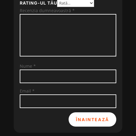
RATING-UL TĂU
Recenzia dumneavoastră
*
Nume
*
Email
*
ÎNAINTEAZĂ