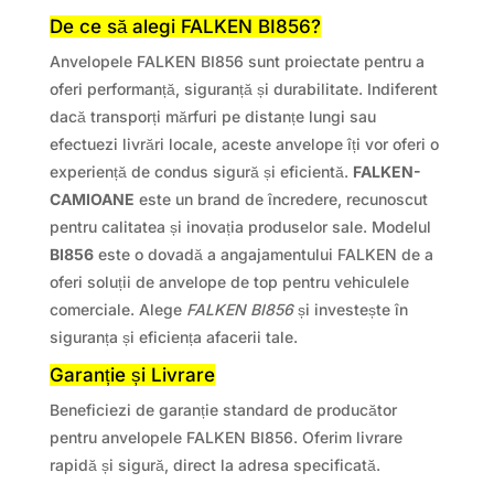
De ce să alegi FALKEN BI856?
Anvelopele FALKEN BI856 sunt proiectate pentru a
oferi performanță, siguranță și durabilitate. Indiferent
dacă transporți mărfuri pe distanțe lungi sau
efectuezi livrări locale, aceste anvelope îți vor oferi o
experiență de condus sigură și eficientă.
FALKEN-
CAMIOANE
este un brand de încredere, recunoscut
pentru calitatea și inovația produselor sale. Modelul
BI856
este o dovadă a angajamentului FALKEN de a
oferi soluții de anvelope de top pentru vehiculele
comerciale. Alege
FALKEN BI856
și investește în
siguranța și eficiența afacerii tale.
Garanție și Livrare
Beneficiezi de garanție standard de producător
pentru anvelopele FALKEN BI856. Oferim livrare
rapidă și sigură, direct la adresa specificată.