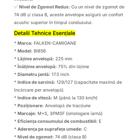
✅
Nivel de Zgomot Redus:
Cu un nivel de zgomot de
74 dB și clasa B, aceste anvelope asigură un confort
acustic superior în timpul condusului.
Detalii Tehnice Esențiale
*
Marca:
FALKEN-CAMIOANE
*
Model:
BI856
*
Lățime anvelopă:
225 mm
*
Înălțime anvelopă:
75% din lățime
*
Diametru jantă:
17.5 inch
*
Indice de sarcină:
129/127 (capacitate maximă de
încărcare per anvelopă)
*
Indice de viteză:
M (până la 130 km/h)
*
Poziționare:
Anvelopă de tracțiune
*
Marcaje:
M+S, 3PMSF (omologare iarnă)
*
Eficiența consumului de combustibil:
E
*
Aderența pe suprafețe umede:
C
*
Nivel de zgomot:
74 dB (clasa B)