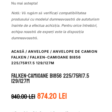
Nu mai astepta!
Notă: Vă rugăm să verificați compatibilitatea
produsului cu modelul dumneavoastră de autoturism
înainte de a efectua achiziția. Pentru orice întrebări,
echipa noastră de experți este la dispoziția
dumneavoastră.
ACASĂ
/
ANVELOPE
/
ANVELOPE DE CAMION
FALKEN
/ FALKEN-CAMIOANE BI856
225/75R17.5 129/127M
FALKEN-CAMIOANE BI856 225/75R17.5
129/127M
Prețul
Prețul
874.20
lei
940.00
lei
inițial
curent
a
este:
fost:
874.20 lei.