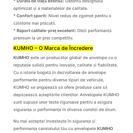
*
Durată de viață extinsă:
Datorită designului
optimizat și a materialelor de calitate.
*
Confort sporit:
Nivel redus de zgomot pentru o
călătorie mai plăcută.
*
Raport calitate-preț excelent:
Obții performanță
premium la un preț competitiv.
KUMHO – O Marca de Încredere
KUMHO
este un producător global de anvelope cu o
reputație solidă pentru inovație, calitate și fiabilitate.
Cu o istorie bogată în dezvoltarea de anvelope
performante pentru diverse tipuri de vehicule,
KUMHO se angajează să ofere produse care să
depășească așteptările clienților. Anvelopele KUMHO
sunt supuse unor teste riguroase pentru a asigura
siguranța și performanța în diverse condiții de drum.
Nu mai astepta! Investește în siguranța și
performanța camionului tău cu anvelopele
KUMHO