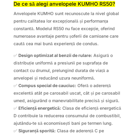
De ce să alegi anvelopele KUMHO RS50?
Anvelopele KUMHO sunt recunoscute la nivel global
pentru calitatea lor excepțională și performanța
constantă. Modelul RS50 nu face excepție, oferind
numeroase avantaje pentru șoferii de camioane care
caută cea mai bună experiență de condus.
✅
Design optimizat al benzii de rulare:
Asigură o
distribuție uniformă a presiunii pe suprafața de
contact cu drumul, prelungind durata de viață a
anvelopei și reducând uzura neuniformă.
✅
Compus special de cauciuc:
Oferă o aderență
excelentă atât pe carosabil uscat, cât și pe carosabil
umed, asigurând o manevrabilitate precisă și sigură.
✅
Eficiență energetică:
Clasa de eficiență energetică
D contribuie la reducerea consumului de combustibil,
ajutându-te să economisești bani pe termen lung.
✅
Siguranță sporită:
Clasa de aderență C pe