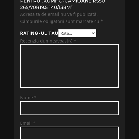
PENTRU „KUMHO-CAMIOANE RS50
265/70R19.5 140/138M”
Adresa ta de email nu va fi publicată.
Câmpurile obligatorii sunt marcate cu
*
RATING-UL TĂU
Recenzia dumneavoastră
*
Nume
*
Email
*