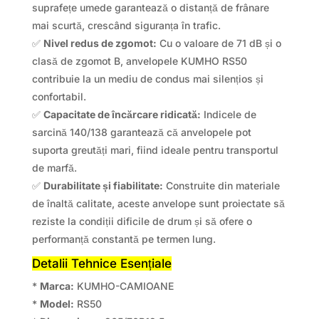
suprafețe umede garantează o distanță de frânare
mai scurtă, crescând siguranța în trafic.
✅
Nivel redus de zgomot:
Cu o valoare de 71 dB și o
clasă de zgomot B, anvelopele KUMHO RS50
contribuie la un mediu de condus mai silențios și
confortabil.
✅
Capacitate de încărcare ridicată:
Indicele de
sarcină 140/138 garantează că anvelopele pot
suporta greutăți mari, fiind ideale pentru transportul
de marfă.
✅
Durabilitate și fiabilitate:
Construite din materiale
de înaltă calitate, aceste anvelope sunt proiectate să
reziste la condiții dificile de drum și să ofere o
performanță constantă pe termen lung.
Detalii Tehnice Esențiale
*
Marca:
KUMHO-CAMIOANE
*
Model:
RS50