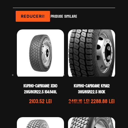
Produse similare
REDUCERI!
REDUCERI!
REDUCERI!
KUMHO-CAMIOANE XD10
KUMHO-CAMIOANE KMA12
295/80R22.5 154/149L
385/65R22.5 160K
Prețul
Prețu
2103.52
lei
2461.16
lei
2288.88
lei
inițial
curen
a
este:
fost:
2288.8