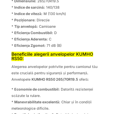
*
Dimensiune:
265/70R19.5
*
Indice de sarcină:
140/138
*
Indice de viteză:
M (130 km/h)
*
Poziționare:
Direcție
*
Tip anvelopă:
Camioane
*
Eficiența Combustibil:
D
*
Eficiența Aderenta:
C
*
Eficiența Zgomot:
71 dB (B)
Beneficiile alegerii anvelopelor KUMHO
RS50:
Alegerea anvelopelor potrivite pentru camionul tău
este crucială pentru siguranță și performanță.
Anvelopele
KUMHO RS50 265/70R19.5
oferă:
*
Economie de combustibil:
Datorită rezistenței
scăzute la rulare.
*
Manevrabilitate excelentă:
Chiar și în condiții
meteorologice dificile.