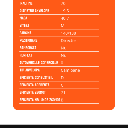
Inaltime
70
Diametru anvelope
19.5
Masa
40.7
Viteza
M
Sarcina
140/138
Pozitionare
Directie
Ramforsat
Nu
Runflat
Nu
Autovehicule comerciale
0
Tip anvelopa
Camioane
Eficienta Combustibil
D
Eficienta Aderenta
C
Eficienta Zgomot
71
Eficienta Nr. Unde Zgomot
B