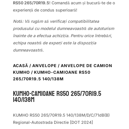
RS50 265/70R19.5
! Comandă acum și bucură-te de o
experiență de condus superioară!
Notă: Vă rugăm să verificați compatibilitatea
produsului cu modelul dumneavoastră de autoturism
înainte de a efectua achiziția. Pentru orice întrebări,
echipa noastră de experți este la dispoziția
dumneavoastră.
ACASĂ
/
ANVELOPE
/
ANVELOPE DE CAMION
KUMHO
/ KUMHO-CAMIOANE RS50
265/70R19.5 140/138M
KUMHO-CAMIOANE RS50 265/70R19.5
140/138M
KUMHO RS50 265/70R19.5 140/138M/D/C/71dB(B)
Regional-Autostrada Directie [DOT 2024]