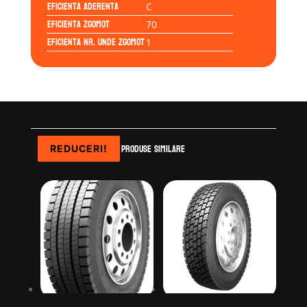
Eficienta Aderenta
C
Eficienta Zgomot
70
Eficienta Nr. Unde Zgomot
1
Produse similare
REDUCERI!
REDUCERI!
REDUCERI!
REDUCERI!