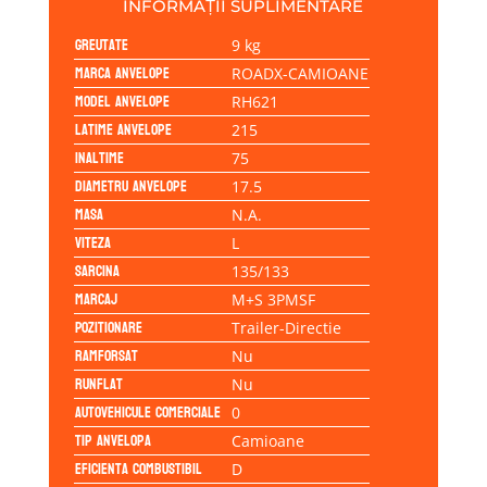
INFORMAȚII SUPLIMENTARE
Greutate
9 kg
Marca anvelope
ROADX-CAMIOANE
Model anvelope
RH621
Latime anvelope
215
Inaltime
75
Diametru anvelope
17.5
Masa
N.A.
Viteza
L
Sarcina
135/133
Marcaj
M+S 3PMSF
Pozitionare
Trailer-Directie
Ramforsat
Nu
Runflat
Nu
Autovehicule comerciale
0
Tip anvelopa
Camioane
Eficienta Combustibil
D