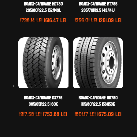
ROADX-CAMIOANE HD780
ROADX-CAMIOANE RT785
295/80R22.5 152/149L
265/70R19.5 143/141J
Prețul
Prețul
Prețul
Prețul
1738.14
lei
1616.47
lei
1356.01
lei
1261.09
lei
inițial
curent
inițial
curen
a
este:
a
este:
fost:
1616.47 lei.
fost:
1261.09
1738.14 lei.
1356.01 lei.
ROADX-CAMIOANE DX776
ROADX-CAMIOANE HD780
385/65R22.5 160K
315/80R22.5 156/153K
Prețul
Prețul
Prețul
Prețul
1917.58
lei
1753.88
lei
1801.17
lei
1675.09
lei
inițial
curent
inițial
curen
a
este:
a
este: