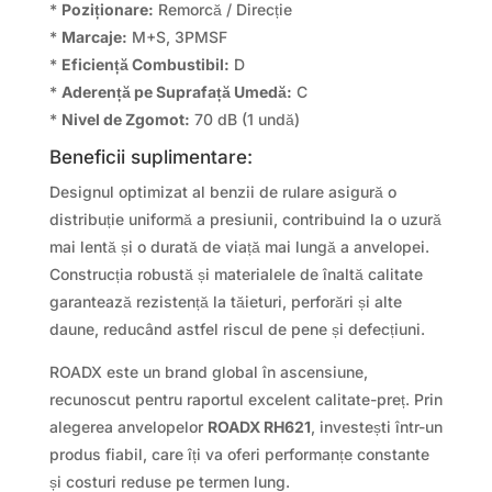
*
Poziționare:
Remorcă / Direcție
*
Marcaje:
M+S, 3PMSF
*
Eficiență Combustibil:
D
*
Aderență pe Suprafață Umedă:
C
*
Nivel de Zgomot:
70 dB (1 undă)
Beneficii suplimentare:
Designul optimizat al benzii de rulare asigură o
distribuție uniformă a presiunii, contribuind la o uzură
mai lentă și o durată de viață mai lungă a anvelopei.
Construcția robustă și materialele de înaltă calitate
garantează rezistență la tăieturi, perforări și alte
daune, reducând astfel riscul de pene și defecțiuni.
ROADX este un brand global în ascensiune,
recunoscut pentru raportul excelent calitate-preț. Prin
alegerea anvelopelor
ROADX RH621
, investești într-un
produs fiabil, care îți va oferi performanțe constante
și costuri reduse pe termen lung.