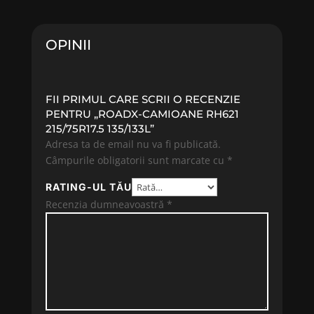
fost:
1753.88 lei.
fost:
1675.09
1917.58 lei.
1801.17 lei.
OPINII
FII PRIMUL CARE SCRII O RECENZIE
PENTRU „ROADX-CAMIOANE RH621
215/75R17.5 135/133L”
Adresa ta de email nu va fi publicată.
Câmpurile obligatorii sunt marcate cu
*
RATING-UL TĂU
Recenzia dumneavoastră
*