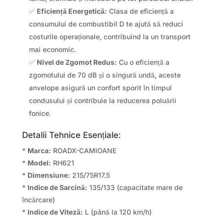
✅
Eficiență Energetică:
Clasa de eficiență a
consumului de combustibil D te ajută să reduci
costurile operaționale, contribuind la un transport
mai economic.
✅
Nivel de Zgomot Redus:
Cu o eficiență a
zgomotului de 70 dB și o singură undă, aceste
anvelope asigură un confort sporit în timpul
condusului și contribuie la reducerea poluării
fonice.
Detalii Tehnice Esențiale:
*
Marca:
ROADX-CAMIOANE
*
Model:
RH621
*
Dimensiune:
215/75R17.5
*
Indice de Sarcină:
135/133 (capacitate mare de
încărcare)
*
Indice de Viteză:
L (până la 120 km/h)