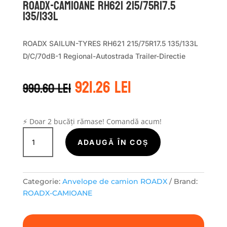
ROADX-CAMIOANE RH621 215/75R17.5
135/133L
ROADX SAILUN-TYRES RH621 215/75R17.5 135/133L
D/C/70dB-1 Regional-Autostrada Trailer-Directie
Prețul
Prețul
921.26
lei
990.60
lei
inițial
curent
a
este:
fost:
921.26 lei.
990.60 lei.
⚡ Doar 2 bucăți rămase! Comandă acum!
Cantitate
ROADX-
ADAUGĂ ÎN COȘ
CAMIOANE
RH621
215/75R17.5
Categorie:
Anvelope de camion ROADX
Brand:
135/133L
ROADX-CAMIOANE