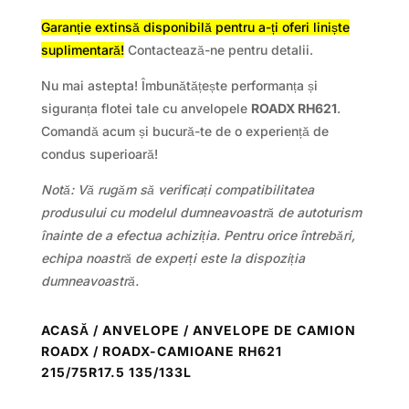
Garanție extinsă disponibilă pentru a-ți oferi liniște
suplimentară!
Contactează-ne pentru detalii.
Nu mai astepta! Îmbunătățește performanța și
siguranța flotei tale cu anvelopele
ROADX RH621
.
Comandă acum și bucură-te de o experiență de
condus superioară!
Notă: Vă rugăm să verificați compatibilitatea
produsului cu modelul dumneavoastră de autoturism
înainte de a efectua achiziția. Pentru orice întrebări,
echipa noastră de experți este la dispoziția
dumneavoastră.
ACASĂ
/
ANVELOPE
/
ANVELOPE DE CAMION
ROADX
/ ROADX-CAMIOANE RH621
215/75R17.5 135/133L