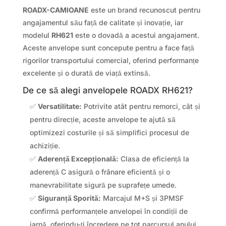
ROADX-CAMIOANE
este un brand recunoscut pentru
angajamentul său față de calitate și inovație, iar
modelul
RH621
este o dovadă a acestui angajament.
Aceste anvelope sunt concepute pentru a face față
rigorilor transportului comercial, oferind performanțe
excelente și o durată de viață extinsă.
De ce să alegi anvelopele ROADX RH621?
✅
Versatilitate:
Potrivite atât pentru remorci, cât și
pentru direcție, aceste anvelope te ajută să
optimizezi costurile și să simplifici procesul de
achiziție.
✅
Aderență Excepțională:
Clasa de eficiență la
aderență C asigură o frânare eficientă și o
manevrabilitate sigură pe suprafețe umede.
✅
Siguranță Sporită:
Marcajul M+S și 3PMSF
confirmă performanțele anvelopei în condiții de
iarnă, oferindu-ți încredere pe tot parcursul anului.