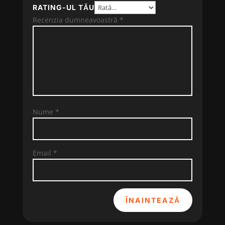
RATING-UL TĂU
Recenzia dumneavoastră
*
Nume
*
Email
*
ÎNAINTEAZĂ