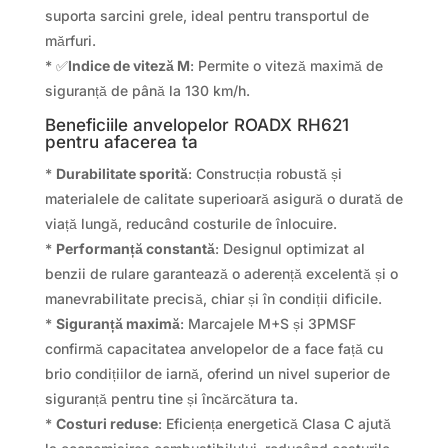
suporta sarcini grele, ideal pentru transportul de
mărfuri.
* ✅
Indice de viteză M
: Permite o viteză maximă de
siguranță de până la 130 km/h.
Beneficiile anvelopelor ROADX RH621
pentru afacerea ta
*
Durabilitate sporită
: Construcția robustă și
materialele de calitate superioară asigură o durată de
viață lungă, reducând costurile de înlocuire.
*
Performanță constantă
: Designul optimizat al
benzii de rulare garantează o aderență excelentă și o
manevrabilitate precisă, chiar și în condiții dificile.
*
Siguranță maximă
: Marcajele M+S și 3PMSF
confirmă capacitatea anvelopelor de a face față cu
brio condițiilor de iarnă, oferind un nivel superior de
siguranță pentru tine și încărcătura ta.
*
Costuri reduse
: Eficiența energetică Clasa C ajută