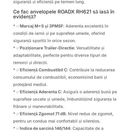
siguranță și eficiență pe termen lung.
Ce fac anvelopele ROADX RH621 să iasă în
evidență?
* ✅
Marcaj M+S și 3PMSF
: Aderenta excelentă în
condiții de iarnă și pe suprafețe umede, oferind
siguranță sporită în orice sezon.
* ✅
Poziționare Trailer-Directie
: Versatilitate și
adaptabilitate, perfecte pentru diverse tipuri de
remorci și direcții.
* ✅
Eficiență Combustibil C
: Contribuie la reducerea
consumului de combustibil, economisind bani și
protejând mediul.
* ✅
Eficiență Aderenta C
: Asigură o aderență bună pe
suprafețe uscate și umede, îmbunătățind siguranța la
frânare și manevrabilitate.
* ✅
Eficiență Zgomot 71 dB
: Nivel redus de zgomot,
pentru un condus mai confortabil și silențios.
* ✅
Indice de sarcină 146/144
: Capacitate de a