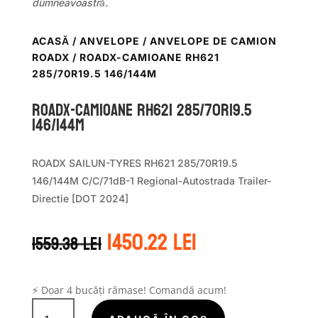
dumneavoastră.
ACASĂ
/
ANVELOPE
/
ANVELOPE DE CAMION
ROADX
/ ROADX-CAMIOANE RH621
285/70R19.5 146/144M
ROADX-CAMIOANE RH621 285/70R19.5
146/144M
ROADX SAILUN-TYRES RH621 285/70R19.5
146/144M C/C/71dB-1 Regional-Autostrada Trailer-
Directie [DOT 2024]
Prețul
Prețul
1450.22
lei
1559.38
lei
inițial
curent
a
este:
fost:
1450.22 lei.
1559.38 lei.
⚡ Doar 4 bucăți rămase! Comandă acum!
Cantitate