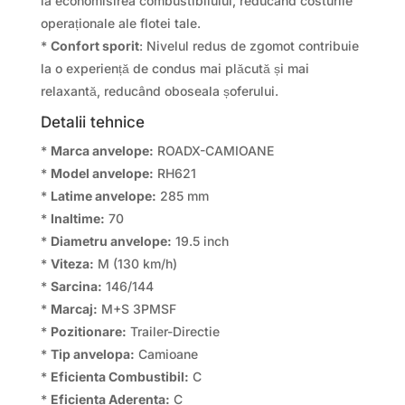
la economisirea combustibilului, reducând costurile
operaționale ale flotei tale.
*
Confort sporit
: Nivelul redus de zgomot contribuie
la o experiență de condus mai plăcută și mai
relaxantă, reducând oboseala șoferului.
Detalii tehnice
*
Marca anvelope:
ROADX-CAMIOANE
*
Model anvelope:
RH621
*
Latime anvelope:
285 mm
*
Inaltime:
70
*
Diametru anvelope:
19.5 inch
*
Viteza:
M (130 km/h)
*
Sarcina:
146/144
*
Marcaj:
M+S 3PMSF
*
Pozitionare:
Trailer-Directie
*
Tip anvelopa:
Camioane
*
Eficienta Combustibil:
C
*
Eficienta Aderenta:
C