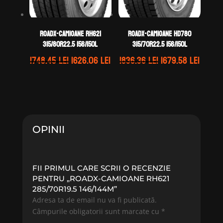
ROADX-CAMIOANE RH621
ROADX-CAMIOANE HD780
315/80R22.5 156/150L
315/70R22.5 156/150L
Prețul
Prețul
Prețul
Prețu
1748.45
lei
1626.06
lei
1836.36
lei
1679.58
lei
inițial
curent
inițial
curen
a
este:
a
este:
fost:
1626.06 lei.
fost:
1679.58
1748.45 lei.
1836.36 lei.
OPINII
FII PRIMUL CARE SCRII O RECENZIE
PENTRU „ROADX-CAMIOANE RH621
285/70R19.5 146/144M”
Adresa ta de email nu va fi publicată.
Câmpurile obligatorii sunt marcate cu
*