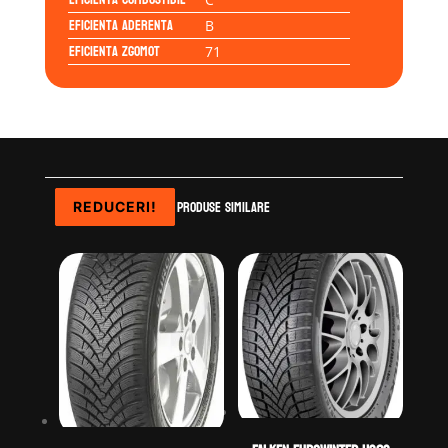
Eficienta Aderenta
B
Eficienta Zgomot
71
Produse similare
REDUCERI!
REDUCERI!
REDUCERI!
REDUCERI!