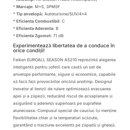
*
Marcaje:
M+S, 3PMSF
*
Tip anvelopă:
Autoturisme/SUV/4×4
*
Eficienta Combustibil:
C
*
Eficienta Aderenta:
B
*
Eficienta Zgomot:
71 dB
Experimentează libertatea de a conduce în
orice condiții!
Falken EUROALL SEASON AS210 reprezintă alegerea
inteligentă pentru șoferii care caută un set de
anvelope performante, sigure și economice, capabile
să facă față provocărilor oricărui anotimp. Designul
inovator al benzii de rulare optimizează evacuarea
apei și a zăpezii, reducând riscul de acvaplanare și
asigurând o aderență superioară pe suprafețe
alunecoase. Compusul special de cauciuc își menține
flexibilitatea chiar și la temperaturi scăzute,
garantând o tracțiune excelentă pe zăpadă și gheață.