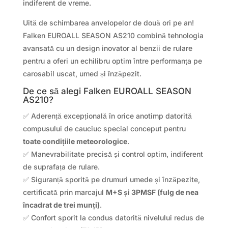
indiferent de vreme.
Uită de schimbarea anvelopelor de două ori pe an!
Falken EUROALL SEASON AS210 combină tehnologia
avansată cu un design inovator al benzii de rulare
pentru a oferi un echilibru optim între performanța pe
carosabil uscat, umed și înzăpezit.
De ce să alegi Falken EUROALL SEASON
AS210?
✅ Aderență excepțională în orice anotimp datorită
compusului de cauciuc special conceput pentru
toate condițiile meteorologice
.
✅ Manevrabilitate precisă și control optim, indiferent
de suprafața de rulare.
✅ Siguranță sporită pe drumuri umede și înzăpezite,
certificată prin marcajul
M+S și 3PMSF (fulg de nea
încadrat de trei munți)
.
✅ Confort sporit la condus datorită nivelului redus de