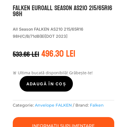
Falken EUROALL SEASON AS210 215/65R16
98H
All Season FALKEN AS210 215/65R16
98H/C/B/71dB(B)[DOT 2023]
Prețul
Prețul
496.30
lei
533.66
lei
inițial
curent
a
este:
fost:
496.30 lei.
533.66 lei.
🚨 Ultima bucată disponibilă! Grăbește-te!
ADAUGĂ ÎN COȘ
Cantitate
Falken
EUROALL
SEASON
Categorie:
Anvelope FALKEN
Brand:
Falken
AS210
215/65R16
98H
INFORMAȚII SUPLIMENTARE