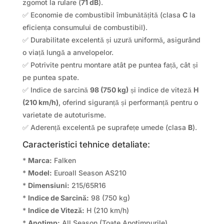
zgomot la rulare (
71 dB
).
✅ Economie de combustibil îmbunătățită (clasa
C
la
eficiența consumului de combustibil).
✅ Durabilitate excelentă și uzură uniformă, asigurând
o viață lungă a anvelopelor.
✅ Potrivite pentru montare atât pe puntea față, cât și
pe puntea spate.
✅ Indice de sarcină
98 (750 kg)
și indice de viteză
H
(210 km/h)
, oferind siguranță și performanță pentru o
varietate de autoturisme.
✅ Aderență excelentă pe suprafețe umede (clasa
B
).
Caracteristici tehnice detaliate:
*
Marca:
Falken
*
Model:
Euroall Season AS210
*
Dimensiuni:
215/65R16
*
Indice de Sarcină:
98 (750 kg)
*
Indice de Viteză:
H (210 km/h)
*
Anotimp:
All Season (Toate Anotimpurile)