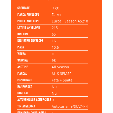
Greutate
9 kg
Marca anvelope
Falken
Model anvelope
Euroall Season AS210
Latime anvelope
215
Inaltime
65
Diametru anvelope
16
Masa
10.6
Viteza
H
Sarcina
98
Anotimp
All Season
Marcaj
M+S 3PMSF
Pozitionare
Fata + Spate
Ramforsat
Nu
Runflat
Nu
Autovehicule comerciale
0
Tip anvelopa
Autoturisme/SUV/4×4
Eficienta Combustibil
C