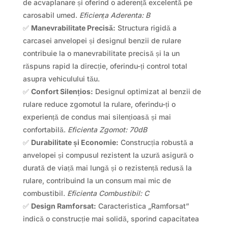
de acvaplanare și oferind o aderență excelentă pe
carosabil umed.
Eficiența Aderenta: B
✅
Manevrabilitate Precisă:
Structura rigidă a
carcasei anvelopei și designul benzii de rulare
contribuie la o manevrabilitate precisă și la un
răspuns rapid la direcție, oferindu-ți control total
asupra vehiculului tău.
✅
Confort Silențios:
Designul optimizat al benzii de
rulare reduce zgomotul la rulare, oferindu-ți o
experiență de condus mai silențioasă și mai
confortabilă.
Eficienta Zgomot: 70dB
✅
Durabilitate și Economie:
Construcția robustă a
anvelopei și compusul rezistent la uzură asigură o
durată de viață mai lungă și o rezistență redusă la
rulare, contribuind la un consum mai mic de
combustibil.
Eficienta Combustibil: C
✅
Design Ramforsat:
Caracteristica „Ramforsat”
indică o construcție mai solidă, sporind capacitatea