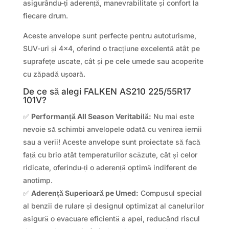
asigurându-ți aderență, manevrabilitate și confort la
fiecare drum.
Aceste anvelope sunt perfecte pentru autoturisme,
SUV-uri și 4×4, oferind o tracțiune excelentă atât pe
suprafețe uscate, cât și pe cele umede sau acoperite
cu zăpadă ușoară.
De ce să alegi FALKEN AS210 225/55R17
101V?
✅
Performanță All Season Veritabilă:
Nu mai este
nevoie să schimbi anvelopele odată cu venirea iernii
sau a verii! Aceste anvelope sunt proiectate să facă
față cu brio atât temperaturilor scăzute, cât și celor
ridicate, oferindu-ți o aderență optimă indiferent de
anotimp.
✅
Aderență Superioară pe Umed:
Compusul special
al benzii de rulare și designul optimizat al canelurilor
asigură o evacuare eficientă a apei, reducând riscul