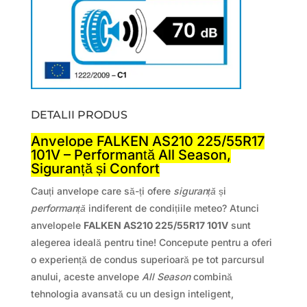
DETALII PRODUS
Anvelope FALKEN AS210 225/55R17
101V – Performanță All Season,
Siguranță și Confort
Cauți anvelope care să-ți ofere
siguranță
și
performanță
indiferent de condițiile meteo? Atunci
anvelopele
FALKEN AS210 225/55R17 101V
sunt
alegerea ideală pentru tine! Concepute pentru a oferi
o experiență de condus superioară pe tot parcursul
anului, aceste anvelope
All Season
combină
tehnologia avansată cu un design inteligent,