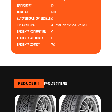
Ramforsat
Da
Runflat
Nu
Autovehicule comerciale
0
Tip anvelopa
Autoturisme/SUV/4×4
Eficienta Combustibil
C
Eficienta Aderenta
B
Eficienta Zgomot
70
Produse similare
REDUCERI!
REDUCERI!
REDUCERI!
REDUCERI!