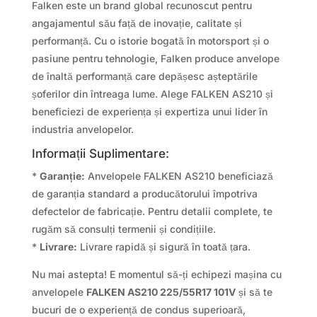
Falken este un brand global recunoscut pentru
angajamentul său față de inovație, calitate și
performanță. Cu o istorie bogată în motorsport și o
pasiune pentru tehnologie, Falken produce anvelope
de înaltă performanță care depășesc așteptările
șoferilor din întreaga lume. Alege FALKEN AS210 și
beneficiezi de experiența și expertiza unui lider în
industria anvelopelor.
Informații Suplimentare:
*
Garanție:
Anvelopele FALKEN AS210 beneficiază
de garanția standard a producătorului împotriva
defectelor de fabricație. Pentru detalii complete, te
rugăm să consulți termenii și condițiile.
*
Livrare:
Livrare rapidă și sigură în toată țara.
Nu mai astepta! E momentul să-ți echipezi mașina cu
anvelopele
FALKEN AS210 225/55R17 101V
și să te
bucuri de o experiență de condus superioară,