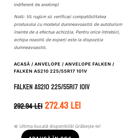
indiferent de anotimp!
Notă: Vă rugăm să verificați compatibilitatea
produsului cu modelul dumneavoastră de autoturism
înainte de a efectua achiziția. Pentru orice întrebări,
echipa noastră de experți este la dispoziția
dumneavoastră.
ACASĂ
/
ANVELOPE
/
ANVELOPE FALKEN
/
FALKEN AS210 225/55R17 101V
Falken AS210 225/55R17 101V
Prețul
Prețul
272.43
lei
292.94
lei
inițial
curent
a
este:
fost:
272.43 lei.
292.94 lei.
🚨 Ultima bucată disponibilă! Grăbește-te!