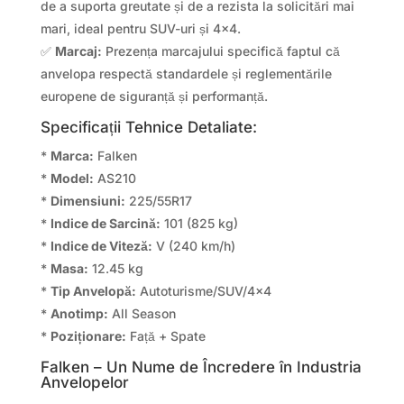
de a suporta greutate și de a rezista la solicitări mai
mari, ideal pentru SUV-uri și 4×4.
✅
Marcaj:
Prezența marcajului specifică faptul că
anvelopa respectă standardele și reglementările
europene de siguranță și performanță.
Specificații Tehnice Detaliate:
*
Marca:
Falken
*
Model:
AS210
*
Dimensiuni:
225/55R17
*
Indice de Sarcină:
101 (825 kg)
*
Indice de Viteză:
V (240 km/h)
*
Masa:
12.45 kg
*
Tip Anvelopă:
Autoturisme/SUV/4×4
*
Anotimp:
All Season
*
Poziționare:
Față + Spate
Falken – Un Nume de Încredere în Industria
Anvelopelor