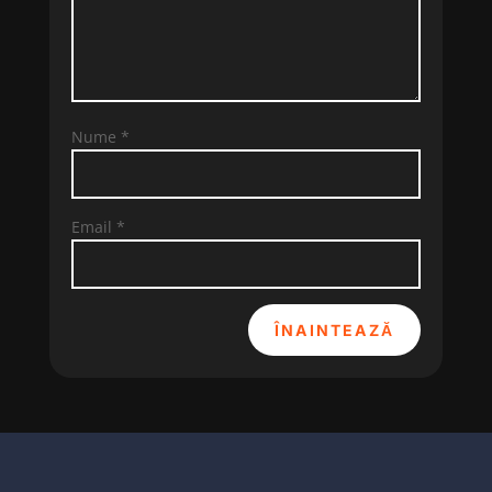
Nume
*
Email
*
ÎNAINTEAZĂ