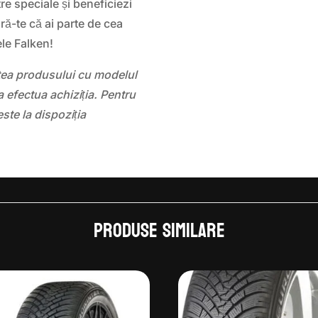
re speciale și beneficiezi
ură-te că ai parte de cea
le Falken!
atea produsului cu modelul
 efectua achiziția. Pentru
este la dispoziția
Produse similare