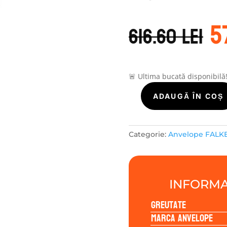
P
5
in
616.60
lei
a
f
6
🚨 Ultima bucată disponibilă
Cantitate
ADAUGĂ ÎN COȘ
Falken
EUROALL
SEASON
Categorie:
Anvelope FALK
AS210
225/55R17
101V
INFORMA
Greutate
Marca anvelope