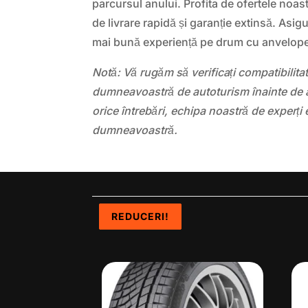
parcursul anului. Profita de ofertele noast
de livrare rapidă și garanție extinsă. Asig
mai bună experiență pe drum cu anvelope
Notă: Vă rugăm să verificați compatibilit
dumneavoastră de autoturism înainte de a
orice întrebări, echipa noastră de experți 
dumneavoastră.
REDUCERI!
REDUCERI!
REDUCERI!
REDUCERI!