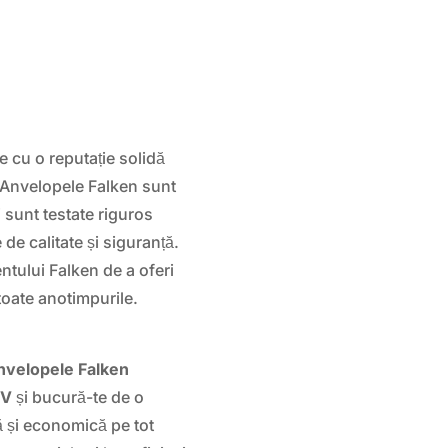
 cu o reputație solidă
e. Anvelopele Falken sunt
 sunt testate riguros
de calitate și siguranță.
tului Falken de a oferi
toate anotimpurile.
velopele Falken
1V
și bucură-te de o
ă și economică pe tot