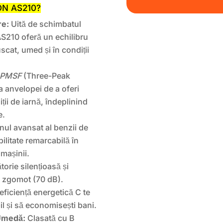
ON AS210?
re:
Uită de schimbatul
AS210 oferă un echilibru
scat, umed și în condiții
3PMSF
(Three-Peak
 anvelopei de a oferi
ții de iarnă, îndeplinind
e.
ul avansat al benzii de
bilitate remarcabilă în
 mașinii.
orie silențioasă și
de zgomot (70 dB).
eficiență energetică C te
l și să economisești bani.
 Umedă:
Clasată cu B