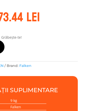
rețul
Prețul
73.44
lei
ițial
curent
este:
ost:
573.44 lei.
16.60 lei.
! Grăbește-te!
EN
Brand:
Falken
ȚII SUPLIMENTARE
9 kg
Falken