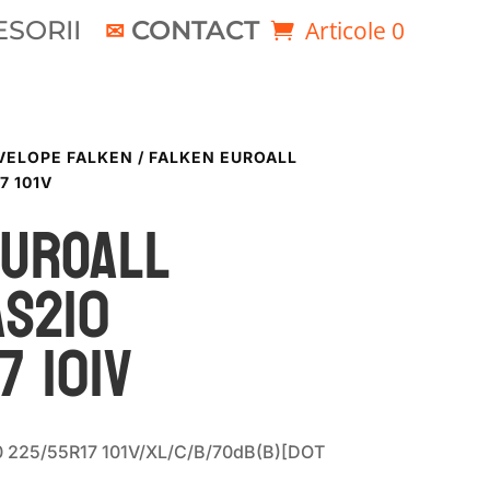
SORII
CONTACT
Articole 0
VELOPE FALKEN
/ FALKEN EUROALL
7 101V
EUROALL
AS210
7 101V
0 225/55R17 101V/XL/C/B/70dB(B)[DOT