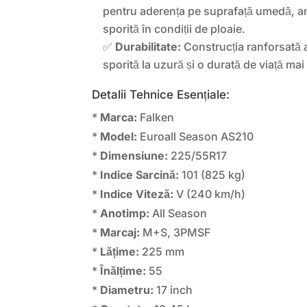
pentru aderența pe suprafață umedă, a
sporită în condiții de ploaie.
✅
Durabilitate:
Construcția ranforsată a
sporită la uzură și o durată de viață mai
Detalii Tehnice Esențiale:
*
Marca:
Falken
*
Model:
Euroall Season AS210
*
Dimensiune:
225/55R17
*
Indice Sarcină:
101 (825 kg)
*
Indice Viteză:
V (240 km/h)
*
Anotimp:
All Season
*
Marcaj:
M+S, 3PMSF
*
Lățime:
225 mm
*
Înălțime:
55
*
Diametru:
17 inch