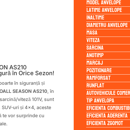
Model anvelope
Latime anvelope
Inaltime
Diametru anvelope
Masa
Viteza
Sarcina
S
Anotimp
Marcaj
SON AS210
Pozitionare
gură în Orice Sezon!
Ramforsat
poarte în siguranță și
Runflat
Autovehicule comer
ROALL SEASON AS210
, în
Tip anvelopa
sarcină/viteză 101V, sunt
Eficienta Combustib
, SUV-uri și 4×4, aceste
Eficienta Aderenta
ă te vor surprinde cu
Eficienta Zgomot
ale.