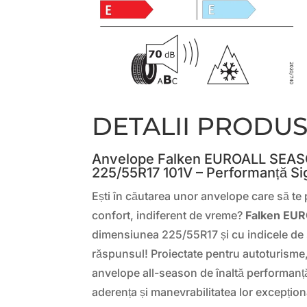
DETALII PRODU
Anvelope Falken EUROALL SEA
225/55R17 101V – Performanță Si
Ești în căutarea unor anvelope care să te 
confort, indiferent de vreme?
Falken EU
dimensiunea 225/55R17 și cu indicele de 
răspunsul! Proiectate pentru autoturisme
anvelope all-season de înaltă performanț
aderența și manevrabilitatea lor excepțion