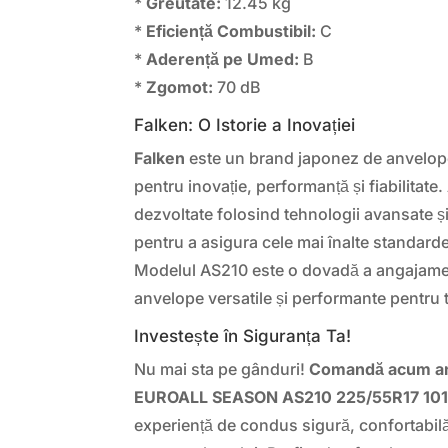
*
Greutate:
12.45 kg
*
Eficiență Combustibil:
C
*
Aderență pe Umed:
B
*
Zgomot:
70 dB
Falken: O Istorie a Inovației
Falken
este un brand japonez de anvelope
pentru inovație, performanță și fiabilitat
dezvoltate folosind tehnologii avansate și
pentru a asigura cele mai înalte standarde 
Modelul AS210 este o dovadă a angajamen
anvelope versatile și performante pentru 
Investește în Siguranța Ta!
Nu mai sta pe gânduri!
Comandă acum an
EUROALL SEASON AS210 225/55R17 10
experiență de condus sigură, confortabil