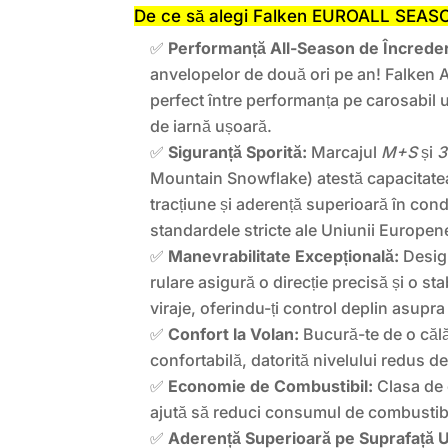
De ce să alegi Falken EUROALL SEAS
✅
Performanță All-Season de Încrede
anvelopelor de două ori pe an! Falken 
perfect între performanța pe carosabil u
de iarnă ușoară.
✅
Siguranță Sporită:
Marcajul
M+S
și
Mountain Snowflake) atestă capacitatea
tracțiune și aderență superioară în condi
standardele stricte ale Uniunii Europen
✅
Manevrabilitate Excepțională:
Design
rulare asigură o direcție precisă și o sta
viraje, oferindu-ți control deplin asupra
✅
Confort la Volan:
Bucură-te de o călăt
confortabilă, datorită nivelului redus 
✅
Economie de Combustibil:
Clasa de 
ajută să reduci consumul de combustibi
✅
Aderență Superioară pe Suprafață