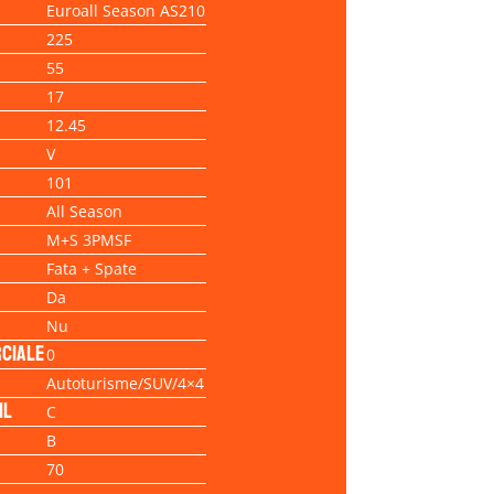
Euroall Season AS210
225
55
17
12.45
V
101
All Season
M+S 3PMSF
Fata + Spate
Da
Nu
ciale
0
Autoturisme/SUV/4×4
il
C
B
70