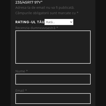
235/45R17 97Y”
Adresa ta de email nu va fi publicată.
Câmpurile obligatorii sunt marcate cu
*
RATING-UL TĂU
Recenzia dumneavoastră
*
Nume
*
Email
*