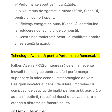
✅ Performanțe sportive îmbunătățite.
✅ Nivel redus de zgomot la rulare (70dB, Clasa B),
pentru un confort sporit.
✅ Eficiență energetică bună (Clasa C), contribuind
la reducerea consumului de combustibil.
✅ Construcție ranforsată pentru durabilitate sporită
și rezistență la uzură.
Tehnologie Avansată pentru Performanțe Remarcabile
Falken Azenis FK520 integrează cele mai recente
inovații tehnologice pentru a oferi performanțe
superioare în orice condiții meteorologice de vară.
Designul inovator al benzii de rulare, împreună cu
compusul de cauciuc de înaltă performanță, asigură o
aderență optimă, reducând riscul de acvaplanare și
oferind o distanță de frânare scurtă.
✅ Detalii tehnice: