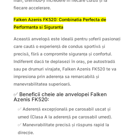
mari, oferindu-ți încredere în fiecare curbă și la
fiecare accelerare.
Falken Azenis FK520: Combinatia Perfecta de
Performanta si Siguranta
Această anvelopă este ideală pentru șoferii pasionați
care caută o experiență de condus sportivă și
precisă, fără a compromite siguranța și confortul.
Indiferent dacă te deplasezi în oraș, pe autostradă
sau pe drumuri virajate, Falken Azenis FK520 te va
impresiona prin aderența sa remarcabilă și
manevrabilitatea superioară.
✅ Beneficii cheie ale anvelopei Falken
Azenis FK520:
✅ Aderență excepțională pe carosabil uscat și
umed (Clasa A la aderență pe carosabil umed).
✅ Manevrabilitate precisă și răspuns rapid la
direcție.