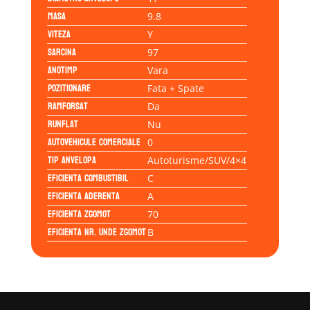
Masa
9.8
Viteza
Y
Sarcina
97
Anotimp
Vara
Pozitionare
Fata + Spate
Ramforsat
Da
Runflat
Nu
Autovehicule comerciale
0
Tip anvelopa
Autoturisme/SUV/4×4
Eficienta Combustibil
C
Eficienta Aderenta
A
Eficienta Zgomot
70
Eficienta Nr. Unde Zgomot
B