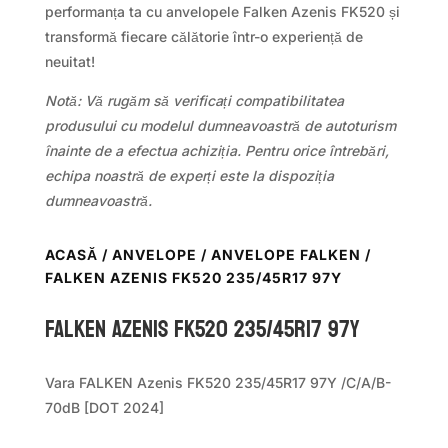
performanța ta cu anvelopele Falken Azenis FK520 și
transformă fiecare călătorie într-o experiență de
neuitat!
Notă: Vă rugăm să verificați compatibilitatea
produsului cu modelul dumneavoastră de autoturism
înainte de a efectua achiziția. Pentru orice întrebări,
echipa noastră de experți este la dispoziția
dumneavoastră.
ACASĂ
/
ANVELOPE
/
ANVELOPE FALKEN
/
FALKEN AZENIS FK520 235/45R17 97Y
Falken AZENIS FK520 235/45R17 97Y
Vara FALKEN Azenis FK520 235/45R17 97Y /C/A/B-
70dB [DOT 2024]