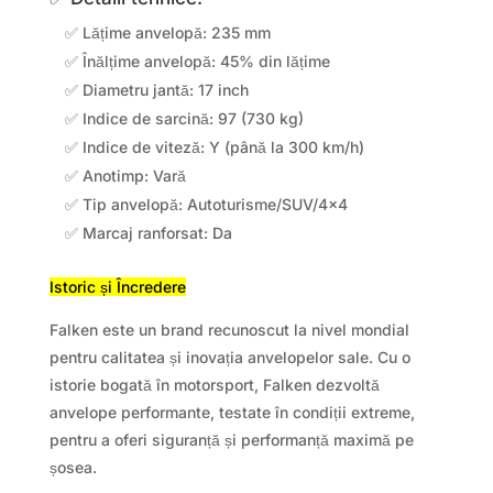
✅ Lățime anvelopă: 235 mm
✅ Înălțime anvelopă: 45% din lățime
✅ Diametru jantă: 17 inch
✅ Indice de sarcină: 97 (730 kg)
✅ Indice de viteză: Y (până la 300 km/h)
✅ Anotimp: Vară
✅ Tip anvelopă: Autoturisme/SUV/4×4
✅ Marcaj ranforsat: Da
Istoric și Încredere
Falken este un brand recunoscut la nivel mondial
pentru calitatea și inovația anvelopelor sale. Cu o
istorie bogată în motorsport, Falken dezvoltă
anvelope performante, testate în condiții extreme,
pentru a oferi siguranță și performanță maximă pe
șosea.