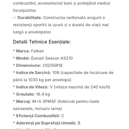
combustibil, economisind bani și protejând mediul
înconjurător.
✅
Durabilitate:
Construcția ranforsată asigură o
rezistență sporită la uzură și o durată de viață mai
lungă a anvelopelor.
Detalii Tehnice Esențiale:
*
Marca:
Falken
*
Model:
Euroall Season AS210
*
Dimensiune:
255/55R18
*
Indice de Sarcină:
109 (capacitate de încărcare de
până la 1030 kg per anvelopă)
*
Indice de Viteză:
V (viteza maximă de 240 km/h)
*
Greutate:
16.4 kg
*
Marcaj:
M+S 3PMSF (Adecvat pentru toate
sezoanele, inclusiv iarna)
*
Eficiență Combustibil:
C
*
Aderență pe Suprafață Umedă:
B