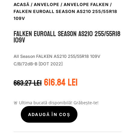
ACASĂ
/
ANVELOPE
/
ANVELOPE FALKEN
/
FALKEN EUROALL SEASON AS210 255/55R18
109V
Falken EUROALL SEASON AS210 255/55R18
109V
All Season FALKEN AS210 255/55R18 109V
C/B/72dB-B [DOT 2022]
Prețul
Prețul
616.84
lei
663.27
lei
inițial
curent
a
este:
fost:
616.84 lei.
663.27 lei.
🚨 Ultima bucată disponibilă! Grăbește-te!
ADAUGĂ ÎN COȘ
Cantitate
Falken
EUROALL