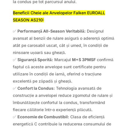
la condus pe tot parcursul anului.
Beneficii Cheie ale Anvelopelor Falken EUROALL
SEASON AS210:
✅
Performanță All-Season Veritabilă:
Designul
avansat al benzii de rulare asigură o aderență optimă
atât pe carosabil uscat, cât și umed, în condiții de
ninsoare ușoară sau gheață.
✅
Siguranță Sporită:
Marcajul
M+S 3PMSF
confirmă
faptul că aceste anvelope sunt certificate pentru
utilizare în condiții de iarnă, oferind o tracțiune
excelentă pe zăpadă și gheață.
✅
Confort la Condus:
Tehnologia avansată de
construcție a anvelopei reduce zgomotul de rulare și
îmbunătățește confortul la condus, transformând
fiecare călătorie într-o experiență plăcută.
✅
Economie de Combustibil:
Clasa de eficiență
energetică C contribuie la reducerea consumului de