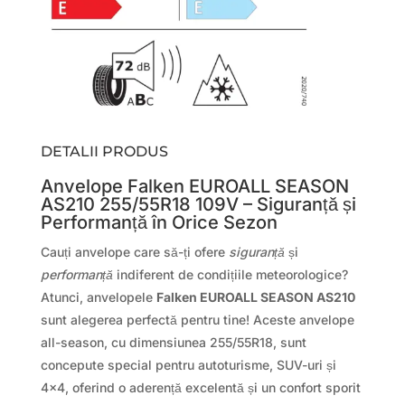
DETALII PRODUS
Anvelope Falken EUROALL SEASON
AS210 255/55R18 109V – Siguranță și
Performanță în Orice Sezon
Cauți anvelope care să-ți ofere
siguranță
și
performanță
indiferent de condițiile meteorologice?
Atunci, anvelopele
Falken EUROALL SEASON AS210
sunt alegerea perfectă pentru tine! Aceste anvelope
all-season, cu dimensiunea 255/55R18, sunt
concepute special pentru autoturisme, SUV-uri și
4×4, oferind o aderență excelentă și un confort sporit