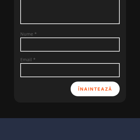
Nume
*
Email
*
ÎNAINTEAZĂ