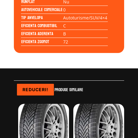
Runflat
Nu
Autovehicule comerciale
0
Tip anvelopa
Autoturisme/SUV/4×4
Eficienta Combustibil
C
Eficienta Aderenta
B
Eficienta Zgomot
72
Produse similare
REDUCERI!
REDUCERI!
REDUCERI!
REDUCERI!