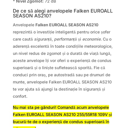
*
Nivel Zgomot:
72 dB
De ce să alegi anvelopele Falken EUROALL
SEASON AS210?
Anvelopele
Falken EUROALL SEASON AS210
reprezintă o investiție inteligentă pentru orice șofer
care caută
siguranță
,
performanță
și
economie
. Cu o
aderență excelentă în toate condițiile meteorologice,
un nivel redus de zgomot și o durată de viață lungă,
aceste anvelope îți vor oferi o experiență de condus
superioară și o liniște sufletească sporită. Fie că
conduci prin oraș, pe autostradă sau pe drumuri de
munte, anvelopele Falken EUROALL SEASON AS210
te vor ajuta să ajungi la destinație în siguranță și
confort.
Nu mai sta pe gânduri! Comandă acum anvelopele
Falken EUROALL SEASON AS210 255/55R18 109V și
bucură-te de o experiență de condus superioară în