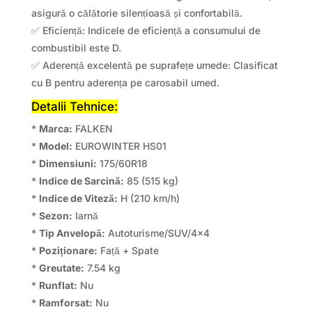
asigură o călătorie silențioasă și confortabilă.
✅ Eficiență: Indicele de eficiență a consumului de
combustibil este D.
✅ Aderență excelentă pe suprafețe umede: Clasificat
cu B pentru aderența pe carosabil umed.
Detalii Tehnice:
*
Marca:
FALKEN
*
Model:
EUROWINTER HS01
*
Dimensiuni:
175/60R18
*
Indice de Sarcină:
85 (515 kg)
*
Indice de Viteză:
H (210 km/h)
*
Sezon:
Iarnă
*
Tip Anvelopă:
Autoturisme/SUV/4×4
*
Poziționare:
Față + Spate
*
Greutate:
7.54 kg
*
Runflat:
Nu
*
Ramforsat:
Nu