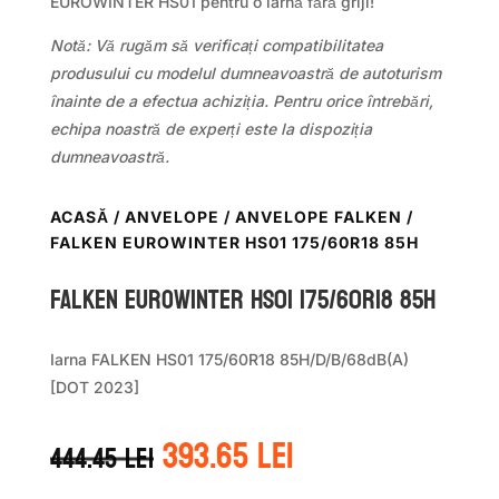
EUROWINTER HS01 pentru o iarnă fără griji!
Notă: Vă rugăm să verificați compatibilitatea
produsului cu modelul dumneavoastră de autoturism
înainte de a efectua achiziția. Pentru orice întrebări,
echipa noastră de experți este la dispoziția
dumneavoastră.
ACASĂ
/
ANVELOPE
/
ANVELOPE FALKEN
/
FALKEN EUROWINTER HS01 175/60R18 85H
Falken EUROWINTER HS01 175/60R18 85H
Iarna FALKEN HS01 175/60R18 85H/D/B/68dB(A)
[DOT 2023]
Prețul
Prețul
393.65
lei
444.45
lei
inițial
curent
a
este: