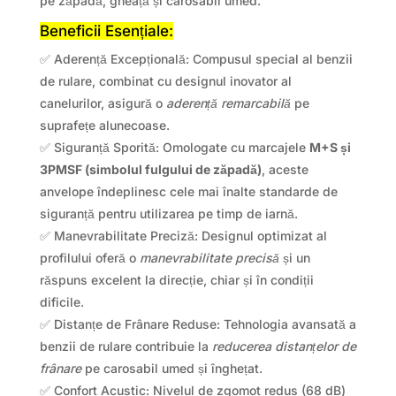
pe zăpadă, gheață și carosabil umed.
Beneficii Esențiale:
✅ Aderență Excepțională: Compusul special al benzii
de rulare, combinat cu designul inovator al
canelurilor, asigură o
aderență remarcabilă
pe
suprafețe alunecoase.
✅ Siguranță Sporită: Omologate cu marcajele
M+S și
3PMSF (simbolul fulgului de zăpadă)
, aceste
anvelope îndeplinesc cele mai înalte standarde de
siguranță pentru utilizarea pe timp de iarnă.
✅ Manevrabilitate Preciză: Designul optimizat al
profilului oferă o
manevrabilitate precisă
și un
răspuns excelent la direcție, chiar și în condiții
dificile.
✅ Distanțe de Frânare Reduse: Tehnologia avansată a
benzii de rulare contribuie la
reducerea distanțelor de
frânare
pe carosabil umed și înghețat.
✅ Confort Acustic: Nivelul de zgomot redus (68 dB)