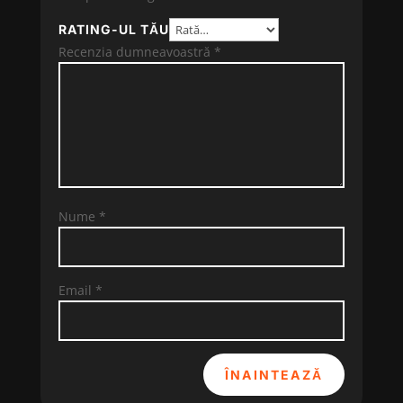
RATING-UL TĂU
Recenzia dumneavoastră
*
Nume
*
Email
*
ÎNAINTEAZĂ