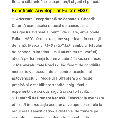
fiecare călătorie într-o experiență sigură și plăcută!
Beneficiile Anvelopelor Falken HS01
✅
Aderență Excepțională pe Zăpadă și Gheață:
Datorită compusului special de cauciuc și a
designului avansat al benzii de rulare, anvelopele
Falken HS01 oferă o tracțiune superioară în condiții
de iarnă. Marcajul
M+S și 3PMSF
(simbolul fulgului
de zăpadă în interiorul unui munte cu trei vârfuri)
atestă performanța lor remarcabilă în sezonul rece.
✅
Manevrabilitate Precisă:
Indiferent de condițiile
meteo, te vei bucura de un control excelent al
autovehiculului. Modelul HS01 oferă o direcție
precisă și o stabilitate sporită, asigurând o
experiență de condus sigură și confortabilă.
✅
Distanță de Frânare Redusă:
Tehnologia avansată
utilizată în producția acestor anvelope contribuie la
reducerea semnificativă a distanței de frânare pe
suprafețe alunecoase, oferindu-ți un plus de