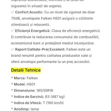
siguranță în situații de urgență.
✅
Confort Acustic:
Cu un nivel de zgomot de doar
70dB, anvelopele Falken HS01 asigură o călătorie
silențioasă și relaxantă.
✅
Eficiență Energetică:
Clasa de eficiență energetică
D contribuie la reducerea consumului de combustibil,
economisind bani și protejând mediul înconjurător.
✅
Raport Calitate-Preț Excelent:
Falken este un
brand renumit pentru calitatea produselor sale și
oferă anvelope performante la un preț accesibil.
Detalii Tehnice
*
Marca:
Falken
*
Model:
HS01
*
Dimensiune:
185/55R16
*
Indice de Sarcină:
83 (487 kg)
*
Indice de Viteză:
T (190 km/h)
*
Anotimp:
Iarna