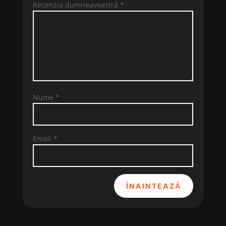
Recenzia dumneavoastră
*
Nume
*
Email
*
ÎNAINTEAZĂ