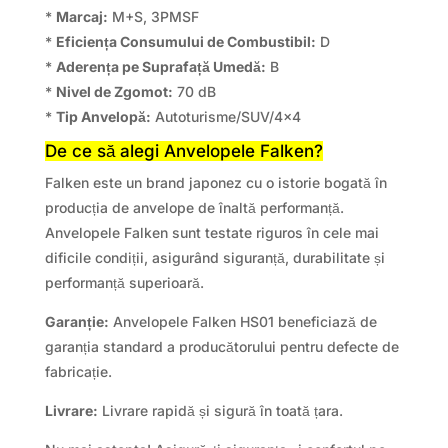
*
Marcaj:
M+S, 3PMSF
*
Eficiența Consumului de Combustibil:
D
*
Aderența pe Suprafață Umedă:
B
*
Nivel de Zgomot:
70 dB
*
Tip Anvelopă:
Autoturisme/SUV/4×4
De ce să alegi Anvelopele Falken?
Falken este un brand japonez cu o istorie bogată în
producția de anvelope de înaltă performanță.
Anvelopele Falken sunt testate riguros în cele mai
dificile condiții, asigurând siguranță, durabilitate și
performanță superioară.
Garanție:
Anvelopele Falken HS01 beneficiază de
garanția standard a producătorului pentru defecte de
fabricație.
Livrare:
Livrare rapidă și sigură în toată țara.