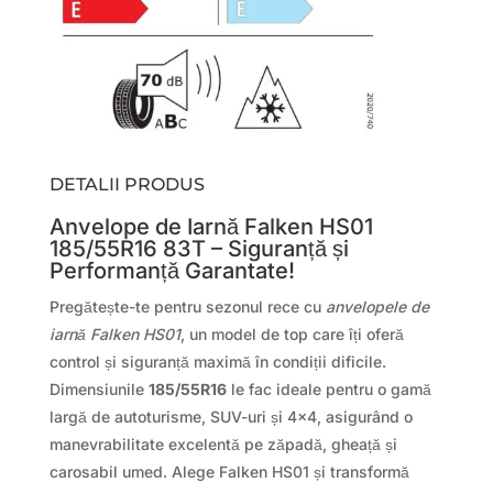
DETALII PRODUS
Anvelope de Iarnă Falken HS01
185/55R16 83T – Siguranță și
Performanță Garantate!
Pregătește-te pentru sezonul rece cu
anvelopele de
iarnă Falken HS01
, un model de top care îți oferă
control și siguranță maximă în condiții dificile.
Dimensiunile
185/55R16
le fac ideale pentru o gamă
largă de autoturisme, SUV-uri și 4×4, asigurând o
manevrabilitate excelentă pe zăpadă, gheață și
carosabil umed. Alege Falken HS01 și transformă