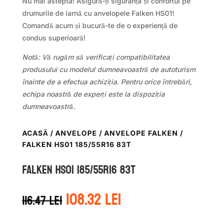
Nu mai astepta! Asigură-ți siguranța și confortul pe
drumurile de iarnă cu anvelopele Falken HS01!
Comandă acum și bucură-te de o experiență de
condus superioară!
Notă: Vă rugăm să verificați compatibilitatea
produsului cu modelul dumneavoastră de autoturism
înainte de a efectua achiziția. Pentru orice întrebări,
echipa noastră de experți este la dispoziția
dumneavoastră.
ACASĂ
/
ANVELOPE
/
ANVELOPE FALKEN
/
FALKEN HS01 185/55R16 83T
Falken HS01 185/55R16 83T
Prețul
Prețul
108.32
lei
116.47
lei
inițial
curent
a
este: