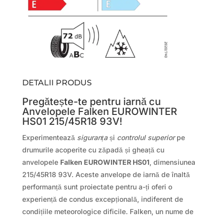
DETALII PRODUS
Pregătește-te pentru iarnă cu
Anvelopele Falken EUROWINTER
HS01 215/45R18 93V!
Experimentează
siguranța
și
controlul superior
pe
drumurile acoperite cu zăpadă și gheață cu
anvelopele
Falken EUROWINTER HS01
, dimensiunea
215/45R18 93V. Aceste anvelope de iarnă de înaltă
performanță sunt proiectate pentru a-ți oferi o
experiență de condus excepțională, indiferent de
condițiile meteorologice dificile. Falken, un nume de