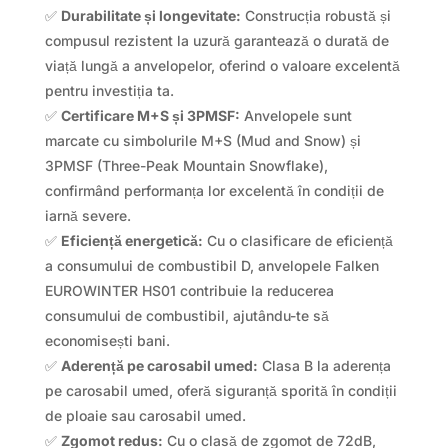
✅
Durabilitate și longevitate:
Construcția robustă și
compusul rezistent la uzură garantează o durată de
viață lungă a anvelopelor, oferind o valoare excelentă
pentru investiția ta.
✅
Certificare M+S și 3PMSF:
Anvelopele sunt
marcate cu simbolurile M+S (Mud and Snow) și
3PMSF (Three-Peak Mountain Snowflake),
confirmând performanța lor excelentă în condiții de
iarnă severe.
✅
Eficiență energetică:
Cu o clasificare de eficiență
a consumului de combustibil D, anvelopele Falken
EUROWINTER HS01 contribuie la reducerea
consumului de combustibil, ajutându-te să
economisești bani.
✅
Aderență pe carosabil umed:
Clasa B la aderența
pe carosabil umed, oferă siguranță sporită în condiții
de ploaie sau carosabil umed.
✅
Zgomot redus:
Cu o clasă de zgomot de 72dB,