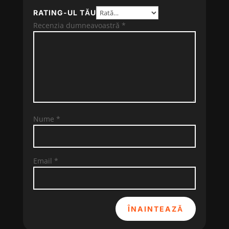
RATING-UL TĂU
Recenzia dumneavoastră
*
Nume
*
Email
*
ÎNAINTEAZĂ