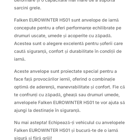
sarcini grele.
Falken EUROWINTER HS01 sunt anvelope de iarnă
concepute pentru a oferi performanțe echilibrate pe
drumuri uscate, umede și acoperite cu zăpadă.
Acestea sunt o alegere excelentă pentru șoferii care
caută siguranță, confort și durabilitate în condiții de
iarnă.
Aceste anvelope sunt proiectate special pentru a
face față provocărilor iernii, oferind o combinație
optimă de aderență, manevrabilitate și confort. Fie că
te confrunți cu zăpadă, gheață sau drumuri umede,
anvelopele Falken EUROWINTER HS01 te vor ajuta să
ajungi la destinație în siguranță.
Nu mai astepta! Echipează-ți vehiculul cu anvelopele
Falken EUROWINTER HS01 și bucură-te de o iarnă
sigură și fără griji!