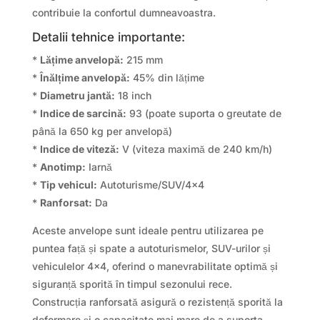
contribuie la confortul dumneavoastra.
Detalii tehnice importante:
*
Lățime anvelopă:
215 mm
*
Înălțime anvelopă:
45% din lățime
*
Diametru jantă:
18 inch
*
Indice de sarcină:
93 (poate suporta o greutate de
până la 650 kg per anvelopă)
*
Indice de viteză:
V (viteza maximă de 240 km/h)
*
Anotimp:
Iarnă
*
Tip vehicul:
Autoturisme/SUV/4×4
*
Ranforsat:
Da
Aceste anvelope sunt ideale pentru utilizarea pe
puntea față și spate a autoturismelor, SUV-urilor și
vehiculelor 4×4, oferind o manevrabilitate optimă și
siguranță sporită în timpul sezonului rece.
Construcția ranforsată asigură o rezistență sporită la
deformare și o capacitate mai mare de a suporta