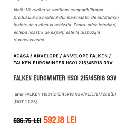
Notă: Vă rugăm să verificați compatibilitatea
produsului cu modelul dumneavoastră de autoturism
înainte de a efectua achiziția. Pentru orice întrebări,
echipa noastră de experți este la dispoziția
dumneavoastră.
ACASĂ
/
ANVELOPE
/
ANVELOPE FALKEN
/
FALKEN EUROWINTER HS01 215/45R18 93V
Falken EUROWINTER HS01 215/45R18 93V
Iarna FALKEN HS01 215/45R18 93V/XL/D/B/72dB(B)
[DOT 2023]
Prețul
Prețul
592.18
lei
636.75
lei
inițial
curent
a
este: