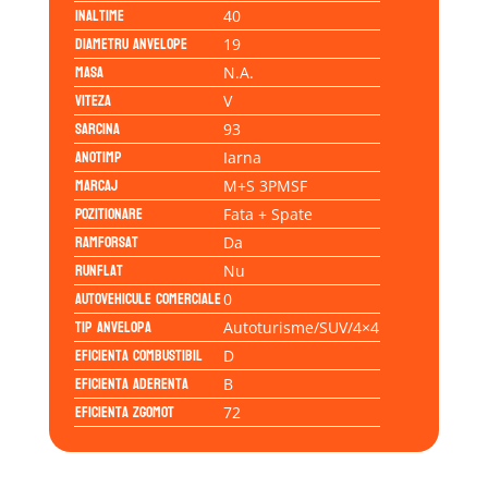
Inaltime
40
Diametru anvelope
19
Masa
N.A.
Viteza
V
Sarcina
93
Anotimp
Iarna
Marcaj
M+S 3PMSF
Pozitionare
Fata + Spate
Ramforsat
Da
Runflat
Nu
Autovehicule comerciale
0
Tip anvelopa
Autoturisme/SUV/4×4
Eficienta Combustibil
D
Eficienta Aderenta
B
Eficienta Zgomot
72