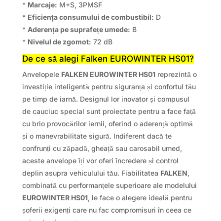
*
Marcaje:
M+S, 3PMSF
*
Eficiența consumului de combustibil:
D
*
Aderența pe suprafețe umede:
B
*
Nivelul de zgomot:
72 dB
De ce să alegi Falken EUROWINTER HS01?
Anvelopele
FALKEN EUROWINTER HS01
reprezintă o
investiție inteligentă pentru siguranța și confortul tău
pe timp de iarnă. Designul lor inovator și compusul
de cauciuc special sunt proiectate pentru a face față
cu brio provocărilor iernii, oferind o aderență optimă
și o manevrabilitate sigură. Indiferent dacă te
confrunți cu zăpadă, gheață sau carosabil umed,
aceste anvelope îți vor oferi încredere și control
deplin asupra vehiculului tău. Fiabilitatea
FALKEN
,
combinată cu performanțele superioare ale modelului
EUROWINTER HS01
, le face o alegere ideală pentru
șoferii exigenți care nu fac compromisuri în ceea ce