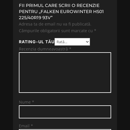
FII PRIMUL CARE SCRII O RECENZIE
PENTRU „FALKEN EUROWINTER HS01
225/40R19 93V”
Adresa ta de email nu va fi publicată.
Câmpurile obligatorii sunt marcate cu
*
RATING-UL TĂU
Recenzia dumneavoastră
*
Nume
*
Email
*