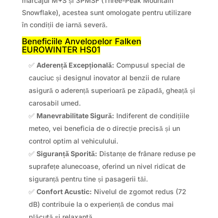
marcajul M+S și 3PMSF (Three-Peak Mountain
Snowflake), acestea sunt omologate pentru utilizare
în condiții de iarnă severă.
Beneficiile Anvelopelor Falken
EUROWINTER HS01
✅
Aderență Excepțională:
Compusul special de
cauciuc și designul inovator al benzii de rulare
asigură o aderență superioară pe zăpadă, gheață și
carosabil umed.
✅
Manevrabilitate Sigură:
Indiferent de condițiile
meteo, vei beneficia de o direcție precisă și un
control optim al vehiculului.
✅
Siguranță Sporită:
Distanțe de frânare reduse pe
suprafețe alunecoase, oferind un nivel ridicat de
siguranță pentru tine și pasagerii tăi.
✅
Confort Acustic:
Nivelul de zgomot redus (72
dB) contribuie la o experiență de condus mai
plăcută și relaxantă.