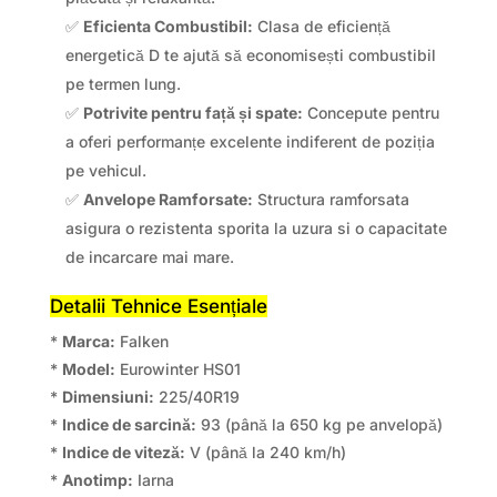
✅
Eficienta Combustibil:
Clasa de eficiență
energetică D te ajută să economisești combustibil
pe termen lung.
✅
Potrivite pentru față și spate:
Concepute pentru
a oferi performanțe excelente indiferent de poziția
pe vehicul.
✅
Anvelope Ramforsate:
Structura ramforsata
asigura o rezistenta sporita la uzura si o capacitate
de incarcare mai mare.
Detalii Tehnice Esențiale
*
Marca:
Falken
*
Model:
Eurowinter HS01
*
Dimensiuni:
225/40R19
*
Indice de sarcină:
93 (până la 650 kg pe anvelopă)
*
Indice de viteză:
V (până la 240 km/h)
*
Anotimp:
Iarna