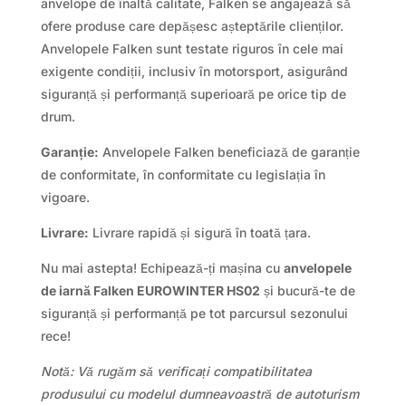
anvelope de înaltă calitate, Falken se angajează să
ofere produse care depășesc așteptările clienților.
Anvelopele Falken sunt testate riguros în cele mai
exigente condiții, inclusiv în motorsport, asigurând
siguranță și performanță superioară pe orice tip de
drum.
Garanție:
Anvelopele Falken beneficiază de garanție
de conformitate, în conformitate cu legislația în
vigoare.
Livrare:
Livrare rapidă și sigură în toată țara.
Nu mai astepta! Echipează-ți mașina cu
anvelopele
de iarnă Falken EUROWINTER HS02
și bucură-te de
siguranță și performanță pe tot parcursul sezonului
rece!
Notă: Vă rugăm să verificați compatibilitatea
produsului cu modelul dumneavoastră de autoturism