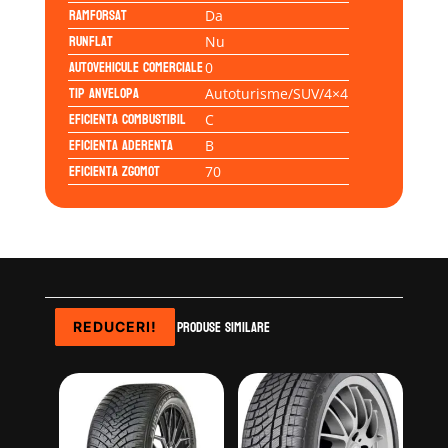
Ramforsat
Da
Runflat
Nu
Autovehicule comerciale
0
Tip anvelopa
Autoturisme/SUV/4×4
Eficienta Combustibil
C
Eficienta Aderenta
B
Eficienta Zgomot
70
Produse similare
REDUCERI!
REDUCERI!
REDUCERI!
REDUCERI!