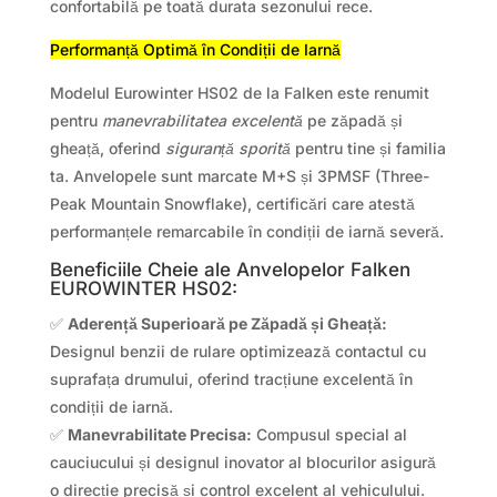
confortabilă pe toată durata sezonului rece.
Performanță Optimă în Condiții de Iarnă
Modelul Eurowinter HS02 de la Falken este renumit
pentru
manevrabilitatea excelentă
pe zăpadă și
gheață, oferind
siguranță sporită
pentru tine și familia
ta. Anvelopele sunt marcate M+S și 3PMSF (Three-
Peak Mountain Snowflake), certificări care atestă
performanțele remarcabile în condiții de iarnă severă.
Beneficiile Cheie ale Anvelopelor Falken
EUROWINTER HS02:
✅
Aderență Superioară pe Zăpadă și Gheață:
Designul benzii de rulare optimizează contactul cu
suprafața drumului, oferind tracțiune excelentă în
condiții de iarnă.
✅
Manevrabilitate Precisa:
Compusul special al
cauciucului și designul inovator al blocurilor asigură
o direcție precisă și control excelent al vehiculului.