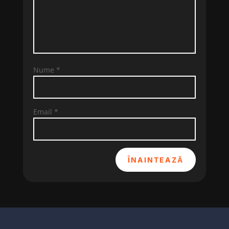
Nume
*
Email
*
ÎNAINTEAZĂ