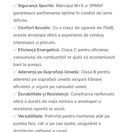
✅
Siguranță Sporită:
Marcajul M+S și 3PMSF
garantează performanțe optime în condiții de iarnă
dificile.
✅
Confort Acustic:
Cu o clasă de zgomot de 70dB,
aceste anvelope oferă o experiență de condus
silențioasă și plăcută.
✅
Eficiență Energetică:
Clasa C pentru eficiența
consumului de combustibil te ajută să economisești
bani la pompă.
✅
Aderență pe Suprafață Umedă:
Clasa B pentru
aderență pe suprafață umedă asigură frânare
eficientă și sigură pe carosabil umed.
✅
Durabilitate și Rezistență:
Construcția ranforsată
oferă o durată de viață extinsă a anvelopei și
rezistență sporită la uzură.
✅
Versatilitate:
Potrivite pentru montarea atât pe
puntea față, cât și pe cea spate, asigurând o
distribuție uniformă a uzurii.