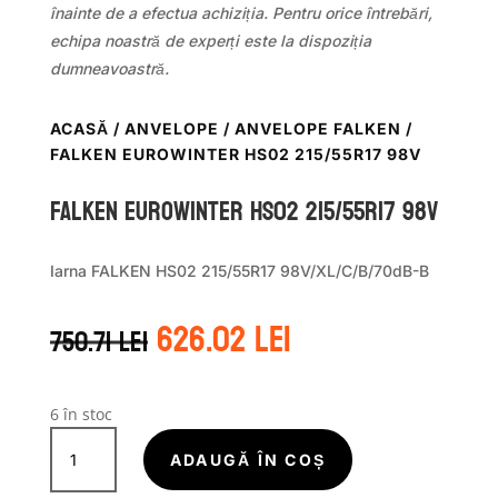
înainte de a efectua achiziția. Pentru orice întrebări,
echipa noastră de experți este la dispoziția
dumneavoastră.
ACASĂ
/
ANVELOPE
/
ANVELOPE FALKEN
/
FALKEN EUROWINTER HS02 215/55R17 98V
Falken EUROWINTER HS02 215/55R17 98V
Iarna FALKEN HS02 215/55R17 98V/XL/C/B/70dB-B
Prețul
Prețul
626.02
lei
750.71
lei
inițial
curent
a
este:
fost:
626.02 lei.
750.71 lei.
6 în stoc
Cantitate
Falken
ADAUGĂ ÎN COȘ
EUROWINTER