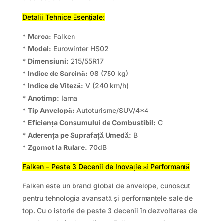
Detalii Tehnice Esențiale:
*
Marca:
Falken
*
Model:
Eurowinter HS02
*
Dimensiuni:
215/55R17
*
Indice de Sarcină:
98 (750 kg)
*
Indice de Viteză:
V (240 km/h)
*
Anotimp:
Iarna
*
Tip Anvelopă:
Autoturisme/SUV/4×4
*
Eficiența Consumului de Combustibil:
C
*
Aderența pe Suprafață Umedă:
B
*
Zgomot la Rulare:
70dB
Falken – Peste 3 Decenii de Inovație și Performanță
Falken este un brand global de anvelope, cunoscut
pentru tehnologia avansată și performanțele sale de
top. Cu o istorie de peste 3 decenii în dezvoltarea de