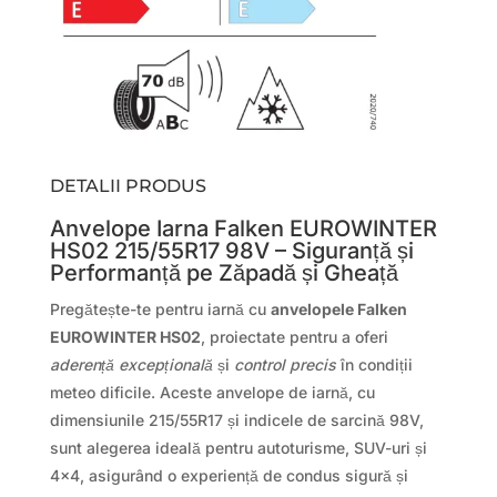
DETALII PRODUS
Anvelope Iarna Falken EUROWINTER
HS02 215/55R17 98V – Siguranță și
Performanță pe Zăpadă și Gheață
Pregătește-te pentru iarnă cu
anvelopele Falken
EUROWINTER HS02
, proiectate pentru a oferi
aderență excepțională
și
control precis
în condiții
meteo dificile. Aceste anvelope de iarnă, cu
dimensiunile 215/55R17 și indicele de sarcină 98V,
sunt alegerea ideală pentru autoturisme, SUV-uri și
4×4, asigurând o experiență de condus sigură și