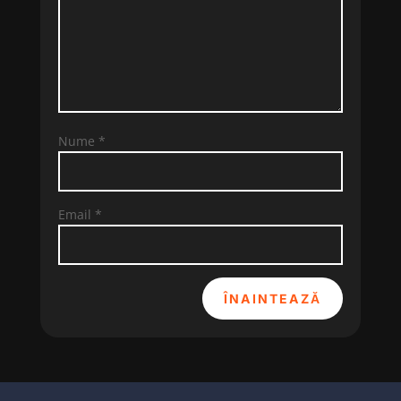
Nume
*
Email
*
ÎNAINTEAZĂ