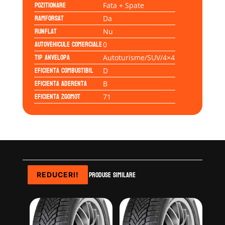
Pozitionare
Fata + Spate
Ramforsat
Da
Runflat
Nu
Autovehicule comerciale
0
Tip anvelopa
Autoturisme/SUV/4×4
Eficienta Combustibil
D
Eficienta Aderenta
B
Eficienta Zgomot
71
Produse similare
REDUCERI!
REDUCERI!
REDUCERI!
REDUCERI!