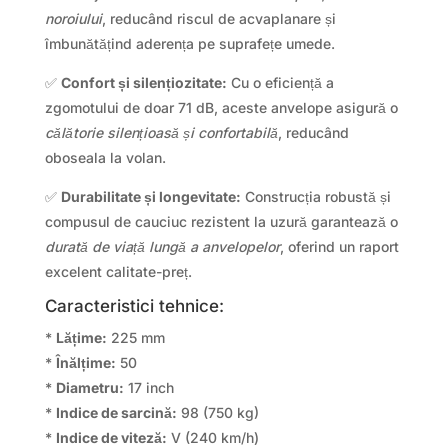
noroiului
, reducând riscul de acvaplanare și
îmbunătățind aderența pe suprafețe umede.
✅
Confort și silențiozitate:
Cu o eficiență a
zgomotului de doar 71 dB, aceste anvelope asigură o
călătorie silențioasă și confortabilă
, reducând
oboseala la volan.
✅
Durabilitate și longevitate:
Construcția robustă și
compusul de cauciuc rezistent la uzură garantează o
durată de viață lungă a anvelopelor
, oferind un raport
excelent calitate-preț.
Caracteristici tehnice:
*
Lățime:
225 mm
*
Înălțime:
50
*
Diametru:
17 inch
*
Indice de sarcină:
98 (750 kg)
*
Indice de viteză:
V (240 km/h)