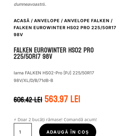
dumneavoastră.
ACASĂ
/
ANVELOPE
/
ANVELOPE FALKEN
/
FALKEN EUROWINTER HS02 PRO 225/50R17
98V
Falken EUROWINTER HS02 PRO
225/50R17 98V
Iarna FALKEN HS02-Pro [PJ] 225/50R17
98V/XL/D/B/71dB-B
Prețul
Prețul
563.97
lei
606.42
lei
inițial
curent
a
este:
fost:
563.97 lei.
606.42 lei.
⚡ Doar 2 bucăți rămase! Comandă acum!
Cantitate
Falken
ADAUGĂ ÎN COȘ