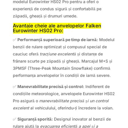
modelul Eurowinter HS02 Pro pentru a oferi o
experiență de condus sigură și confortabilă pe
zăpadă, gheață și drumuri umede.
Avantaje cheie ale anvelopelor Falken
Eurowinter HS02 Pro:
✅
Performanță superioară pe timp de iarnă:
Modelul
benzii de rulare optimizat și compusul special de
cauciuc oferă
tracțiune excelentă
și distanțe de
frânare scurte pe zăpadă și gheață. Marcajul M+S și
3PMSF (Three-Peak Mountain Snowflake) confirmă
performanța anvelopelor în condiții de iarnă severe.
✅
Manevrabilitate precisă și control:
Indiferent de
condițiile meteorologice, anvelopele Eurowinter HS02
Pro asigură o
manevrabilitate precisă și un control
excelent
al vehiculului, oferindu-ți încredere la volan.
✅
Siguranță sporită:
Designul inovator al benzii de
rulare ajută la
evacuarea eficientă a apei și a