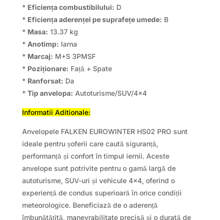
*
Eficiența combustibilului:
D
*
Eficiența aderenței pe suprafețe umede:
B
*
Masa:
13.37 kg
*
Anotimp:
Iarna
*
Marcaj:
M+S 3PMSF
*
Poziționare:
Față + Spate
*
Ranforsat:
Da
*
Tip anvelopa:
Autoturisme/SUV/4×4
Informatii Aditionale:
Anvelopele FALKEN EUROWINTER HS02 PRO sunt
ideale pentru șoferii care caută siguranță,
performanță și confort în timpul iernii. Aceste
anvelope sunt potrivite pentru o gamă largă de
autoturisme, SUV-uri și vehicule 4×4, oferind o
experiență de condus superioară în orice condiții
meteorologice. Beneficiază de o aderență
îmbunătățită, manevrabilitate precisă și o durată de