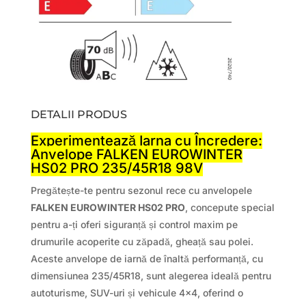
DETALII PRODUS
Experimentează Iarna cu Încredere:
Anvelope FALKEN EUROWINTER
HS02 PRO 235/45R18 98V
Pregătește-te pentru sezonul rece cu anvelopele
FALKEN EUROWINTER HS02 PRO
, concepute special
pentru a-ți oferi siguranță și control maxim pe
drumurile acoperite cu zăpadă, gheață sau polei.
Aceste anvelope de iarnă de înaltă performanță, cu
dimensiunea 235/45R18, sunt alegerea ideală pentru
autoturisme, SUV-uri și vehicule 4×4, oferind o