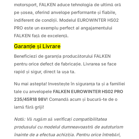
motorsport, FALKEN aduce tehnologia de ultimă oră
pe șosea, oferind anvelope performante și fiabile,
indiferent de condiții. Modelul EUROWINTER HS02
PRO este un exemplu perfect al angajamentului
FALKEN față de excelență.
Garanție și Livrare
Beneficiezi de garanția producătorului FALKEN
pentru orice defect de fabricație. Livrarea se face
rapid și sigur, direct la ușa ta.
Nu mai astepta! Investește în siguranța ta și a familiei
tale cu anvelopele
FALKEN EUROWINTER HS02 PRO
235/45R18 98V
! Comandă acum și bucură-te de o
iarnă fără griji!
Notă: Vă rugăm să verificați compatibilitatea
produsului cu modelul dumneavoastră de autoturism
înainte de a efectua achiziția. Pentru orice întrebări,