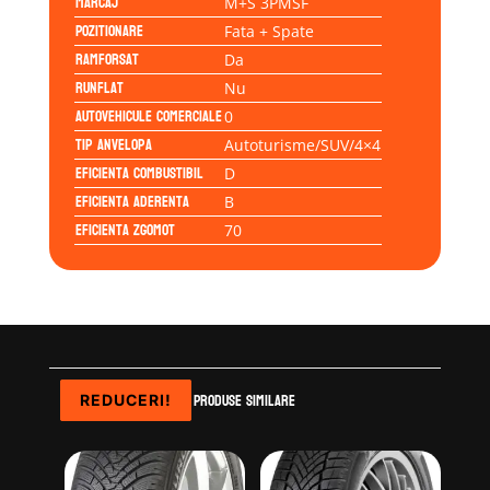
Marcaj
M+S 3PMSF
Pozitionare
Fata + Spate
Ramforsat
Da
Runflat
Nu
Autovehicule comerciale
0
Tip anvelopa
Autoturisme/SUV/4×4
Eficienta Combustibil
D
Eficienta Aderenta
B
Eficienta Zgomot
70
Produse similare
REDUCERI!
REDUCERI!
REDUCERI!
REDUCERI!