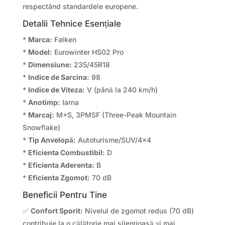
respectând standardele europene.
Detalii Tehnice Esențiale
*
Marca:
Falken
*
Model:
Eurowinter HS02 Pro
*
Dimensiune:
235/45R18
*
Indice de Sarcina:
98
*
Indice de Viteza:
V (până la 240 km/h)
*
Anotimp:
Iarna
*
Marcaj:
M+S, 3PMSF (Three-Peak Mountain
Snowflake)
*
Tip Anvelopă:
Autoturisme/SUV/4×4
*
Eficienta Combustibil:
D
*
Eficienta Aderenta:
B
*
Eficienta Zgomot:
70 dB
Beneficii Pentru Tine
✅
Confort Sporit:
Nivelul de zgomot redus (70 dB)
contribuie la o călătorie mai silențioasă și mai