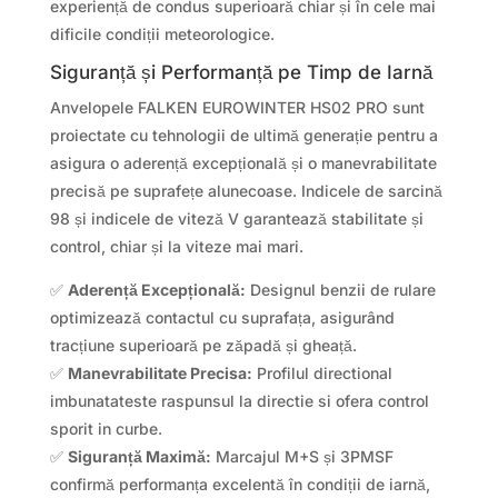
experiență de condus superioară chiar și în cele mai
dificile condiții meteorologice.
Siguranță și Performanță pe Timp de Iarnă
Anvelopele FALKEN EUROWINTER HS02 PRO sunt
proiectate cu tehnologii de ultimă generație pentru a
asigura o aderență excepțională și o manevrabilitate
precisă pe suprafețe alunecoase. Indicele de sarcină
98 și indicele de viteză V garantează stabilitate și
control, chiar și la viteze mai mari.
✅
Aderență Excepțională:
Designul benzii de rulare
optimizează contactul cu suprafața, asigurând
tracțiune superioară pe zăpadă și gheață.
✅
Manevrabilitate Precisa:
Profilul directional
imbunatateste raspunsul la directie si ofera control
sporit in curbe.
✅
Siguranță Maximă:
Marcajul M+S și 3PMSF
confirmă performanța excelentă în condiții de iarnă,