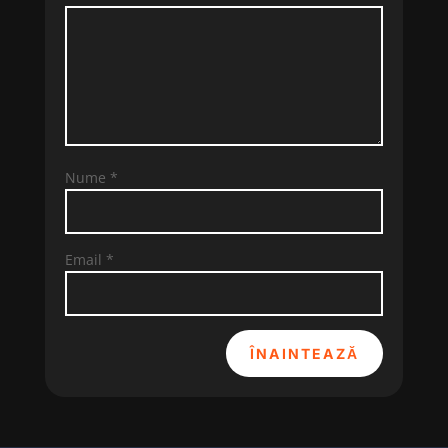
Nume
*
Email
*
ÎNAINTEAZĂ