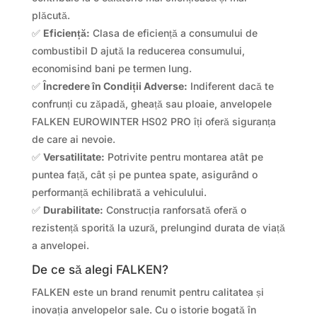
plăcută.
✅
Eficiență:
Clasa de eficiență a consumului de
combustibil D ajută la reducerea consumului,
economisind bani pe termen lung.
✅
Încredere în Condiții Adverse:
Indiferent dacă te
confrunți cu zăpadă, gheață sau ploaie, anvelopele
FALKEN EUROWINTER HS02 PRO îți oferă siguranța
de care ai nevoie.
✅
Versatilitate:
Potrivite pentru montarea atât pe
puntea față, cât și pe puntea spate, asigurând o
performanță echilibrată a vehiculului.
✅
Durabilitate:
Construcția ranforsată oferă o
rezistență sporită la uzură, prelungind durata de viață
a anvelopei.
De ce să alegi FALKEN?
FALKEN este un brand renumit pentru calitatea și
inovația anvelopelor sale. Cu o istorie bogată în