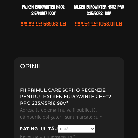
Falken EUROWINTER HS02
Falken EUROWINTER HS02 PRO
215/60R17 100V
235/50R21 101V
Prețul
Prețul
Prețul
Prețul
641.83
lei
569.62
lei
1194.54
lei
1058.01
lei
inițial
curent
inițial
curen
a
este:
a
este:
fost:
569.62 lei.
fost:
1058.01
641.83 lei.
1194.54 lei.
OPINII
FII PRIMUL CARE SCRII O RECENZIE
PENTRU „FALKEN EUROWINTER HS02
PRO 235/45R18 98V”
Adresa ta de email nu va fi publicată.
Câmpurile obligatorii sunt marcate cu
*
RATING-UL TĂU
Recenzia dumneavoastră
*