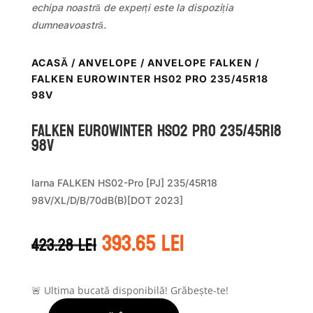
echipa noastră de experți este la dispoziția
dumneavoastră.
ACASĂ
/
ANVELOPE
/
ANVELOPE FALKEN
/
FALKEN EUROWINTER HS02 PRO 235/45R18
98V
Falken EUROWINTER HS02 PRO 235/45R18
98V
Iarna FALKEN HS02-Pro [PJ] 235/45R18
98V/XL/D/B/70dB(B)[DOT 2023]
Prețul
Prețul
393.65
lei
423.28
lei
inițial
curent
a
este:
fost:
393.65 lei.
423.28 lei.
🚨 Ultima bucată disponibilă! Grăbește-te!